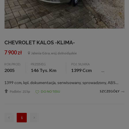
CHEVROLET KALOS -KLIMA-
7 900 zł
Jelenia Góra, woj. dolnośląskie
ROK PROD.
PRZEBIEG
POJ. SILNIKA
2005
146 Tys. Km
1399 Ccm
1399 ccm, kpl. dokumentacja, serwisowany, sprowadzony, ABS, alarm, c. zamek, el. otw. szyby (4), el. reg. lusterka, immobilizer, klimatyzacja, 4 pod. pow., wspom. kier.,
SZCZEGÓŁY
Podbite: 21 lip
DO NOTESU
1