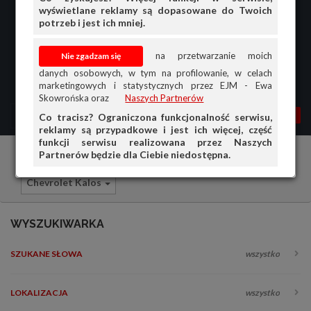
wyświetlane reklamy są dopasowane do Twoich
potrzeb i jest ich mniej.
na przetwarzanie moich
danych osobowych, w tym na profilowanie, w celach
marketingowych i statystycznych przez EJM - Ewa
Skowrońska oraz
Naszych Partnerów
MENU
MOJA AG
OGŁ.
Co tracisz? Ograniczona funkcjonalność serwisu,
reklamy są przypadkowe i jest ich więcej, część
PRZEGLĄD
funkcji serwisu realizowana przez Naszych
Partnerów będzie dla Ciebie niedostępna.
Samochody osobowe
Chevrolet
OGŁOSZENIA
Chevrolet Kalos
OFERTA DLA FIRM
DOŁADUJ KONTO
WYSZUKIWARKA
KOSZYK
SZUKANE SŁOWA
wszystko
HISTORIA
LOKALIZACJA
wszystko