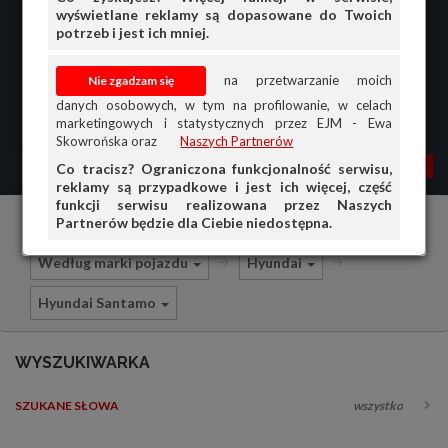
wyświetlane reklamy są dopasowane do Twoich
potrzeb i jest ich mniej.
na przetwarzanie moich
danych osobowych, w tym na profilowanie, w celach
marketingowych i statystycznych przez EJM - Ewa
Skowrońska oraz
Naszych Partnerów
MENU
MOJA AG
OGŁ.
Co tracisz? Ograniczona funkcjonalność serwisu,
reklamy są przypadkowe i jest ich więcej, część
PRZEGLĄD
funkcji serwisu realizowana przez Naszych
Partnerów będzie dla Ciebie niedostępna.
Części i akcesoria samochodowe
OGŁOSZENIA
Według marki pojazdu
Hyundai
OFERTA DLA FIRM
Hyundai Santamo
DOŁADUJ KONTO
KOSZYK
WYSZUKIWARKA
HISTORIA
SZUKANE SŁOWA
wszystko