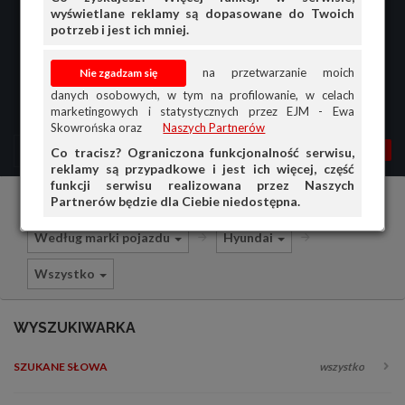
wyświetlane reklamy są dopasowane do Twoich
potrzeb i jest ich mniej.
na przetwarzanie moich
danych osobowych, w tym na profilowanie, w celach
marketingowych i statystycznych przez EJM - Ewa
Skowrońska oraz
Naszych Partnerów
MENU
MOJA AG
OGŁ.
Co tracisz? Ograniczona funkcjonalność serwisu,
reklamy są przypadkowe i jest ich więcej, część
PRZEGLĄD
funkcji serwisu realizowana przez Naszych
Partnerów będzie dla Ciebie niedostępna.
Części i akcesoria samochodowe
OGŁOSZENIA
Według marki pojazdu
Hyundai
OFERTA DLA FIRM
Wszystko
DOŁADUJ KONTO
KOSZYK
WYSZUKIWARKA
HISTORIA
SZUKANE SŁOWA
wszystko