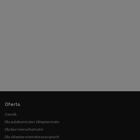
Oferta
Cennik
Dla autokomisów i sklepów moto
Dla biur nieruchomości
Dla sklepów niemotoryzacyjnych