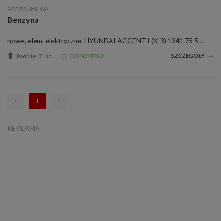
RODZAJ PALIWA
Benzyna
nowe, elem. elektryczne, HYUNDAI ACCENT I (X-3) 1341 75 55 1994/10 -&gt; 2000/01HYUNDAI ACCENT II (LC) 1341 75 55 2000/01 -&gt;HYUNDAI ACCENT sedan (LC) 1341 75 55 2000/01 -&gt; 2005/11HYUNDAI ACCENT sedan (X-3) 1341 75 55 1994/10 -&gt; 2000/010 280 21...
SZCZEGÓŁY
Podbite: 31 lip
DO NOTESU
1
REKLAMA