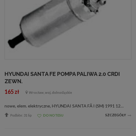
HYUNDAI SANTA FE POMPA PALIWA 2.0 CRDI
ZEWN.
165 zł
Wrocław, woj. dolnośląskie
nowe, elem. elektryczne, HYUNDAI SANTA FĂ I (SM) 1991 125 92 2003/08 -&gt; 2006/0320149 FISPA31111 26930 HYUNDAI70149 SIDATE10440 AIRTEXFE10124-12B1 DELPHI0 580 464 098 BOSCH31111-26930 HYUNDAI70149 SIDAT
SZCZEGÓŁY
Podbite: 31 lip
DO NOTESU