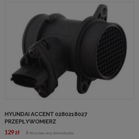
HYUNDAI ACCENT 0280218027
PRZEPŁYWOMIERZ
129 zł
Wrocław, woj. dolnośląskie