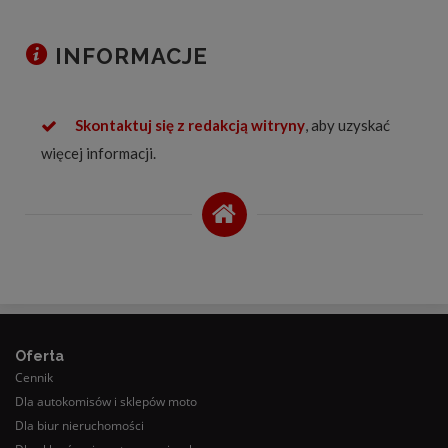
INFORMACJE
Skontaktuj się z redakcją witryny
, aby uzyskać
więcej informacji.
Oferta
Cennik
Dla autokomisów i sklepów moto
Dla biur nieruchomości