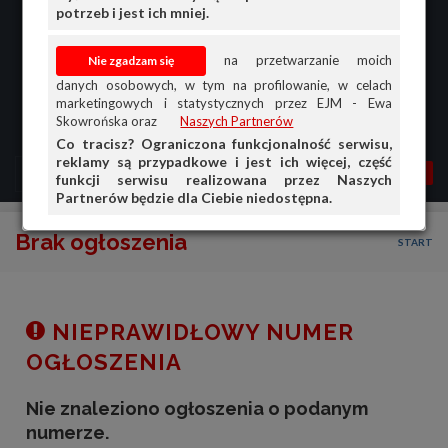
potrzeb i jest ich mniej.
na przetwarzanie moich
danych osobowych, w tym na profilowanie, w celach
marketingowych i statystycznych przez EJM - Ewa
Skowrońska oraz
Naszych Partnerów
Co tracisz? Ograniczona funkcjonalność serwisu,
reklamy są przypadkowe i jest ich więcej, część
MENU
MOJA AG
OGŁ.
funkcji serwisu realizowana przez Naszych
Partnerów będzie dla Ciebie niedostępna.
PRZEGLĄD
Brak ogłoszenia
START
OGŁOSZENIA
OFERTA DLA FIRM
DOŁADUJ KONTO
NIEPRAWIDŁOWY NUMER
KOSZYK
OGŁOSZENIA
HISTORIA
Nie znaleziono ogłoszenia o podanym
numerze.