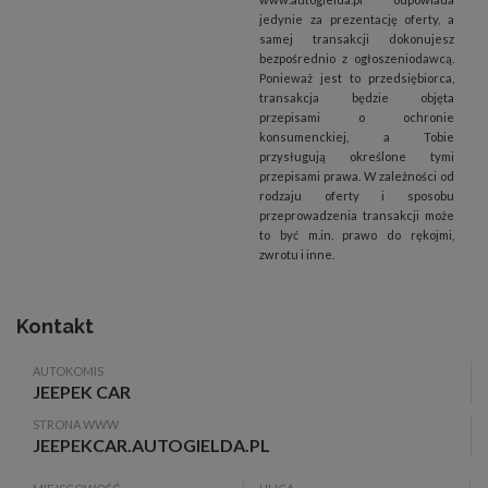
jedynie za prezentację oferty, a
samej transakcji dokonujesz
bezpośrednio z ogłoszeniodawcą.
Ponieważ jest to przedsiębiorca,
transakcja będzie objęta
przepisami o ochronie
konsumenckiej, a Tobie
przysługują określone tymi
przepisami prawa. W zależności od
rodzaju oferty i sposobu
przeprowadzenia transakcji może
to być m.in. prawo do rękojmi,
zwrotu i inne.
Kontakt
AUTOKOMIS
JEEPEK CAR
STRONA WWW
JEEPEKCAR.AUTOGIELDA.PL