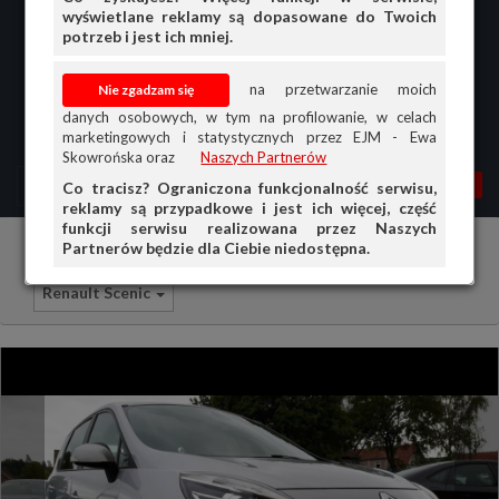
wyświetlane reklamy są dopasowane do Twoich
potrzeb i jest ich mniej.
na przetwarzanie moich
danych osobowych, w tym na profilowanie, w celach
marketingowych i statystycznych przez EJM - Ewa
Skowrońska oraz
Naszych Partnerów
MENU
MOJA AG
OGŁ.
Co tracisz? Ograniczona funkcjonalność serwisu,
reklamy są przypadkowe i jest ich więcej, część
PRZEGLĄD
funkcji serwisu realizowana przez Naszych
Partnerów będzie dla Ciebie niedostępna.
Samochody osobowe
Renault
OGŁOSZENIA
Renault Scenic
OFERTA DLA FIRM
DOŁADUJ KONTO
KOSZYK
HISTORIA