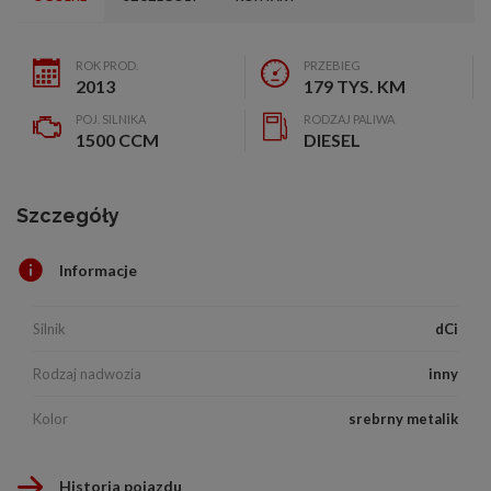
ROK PROD.
PRZEBIEG
2013
179 TYS. KM
POJ. SILNIKA
RODZAJ PALIWA
1500 CCM
DIESEL
Szczegóły
Informacje
Silnik
dCi
Rodzaj nadwozia
inny
Kolor
srebrny metalik
Historia pojazdu