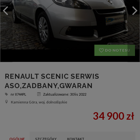
DO NOTESU
RENAULT SCENIC SERWIS
ASO,ZADBANY,GWARAN
nr
II744PL
Zaktualizowane: 30 lis 2022
Kamienna Góra, woj. dolnośląskie
34 900 zł
OGÓLNE
SZCZEGÓŁY
KONTAKT