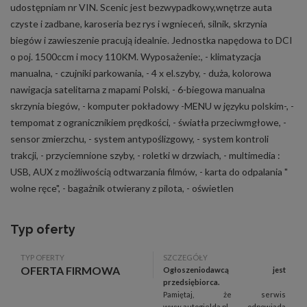
udostępniam nr VIN. Scenic jest bezwypadkowy,wnętrze auta
czyste i zadbane, karoseria bez rys i wgnieceń, silnik, skrzynia
biegów i zawieszenie pracują idealnie. Jednostka napędowa to DCI
o poj. 1500ccm i mocy 110KM. Wyposażenie:, - klimatyzacja
manualna, - czujniki parkowania, - 4 x el.szyby, - duża, kolorowa
nawigacja satelitarna z mapami Polski, - 6-biegowa manualna
skrzynia biegów, - komputer pokładowy -MENU w języku polskim-, -
tempomat z ogranicznikiem prędkości, - światła przeciwmgłowe, -
sensor zmierzchu, - system antypoślizgowy, - system kontroli
trakcji, - przyciemnione szyby, - roletki w drzwiach, - multimedia :
USB, AUX z możliwością odtwarzania filmów, - karta do odpalania "
wolne ręce", - bagażnik otwierany z pilota, - oświetlen
Typ oferty
TYP OFERTY
SZCZEGÓŁY
OFERTA FIRMOWA
Ogłoszeniodawcą jest
przedsiębiorca.
Pamiętaj, że serwis
www.autogielda.pl odpowiada