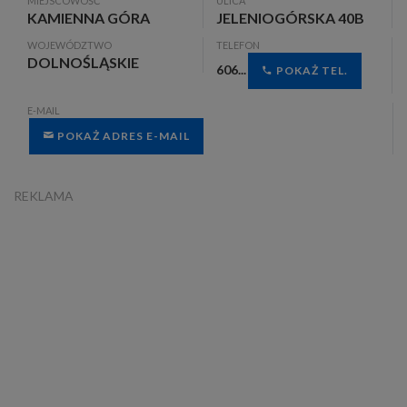
MIEJSCOWOŚĆ
ULICA
KAMIENNA GÓRA
JELENIOGÓRSKA 40B
WOJEWÓDZTWO
TELEFON
DOLNOŚLĄSKIE
606...
POKAŻ TEL.
E-MAIL
POKAŻ ADRES E-MAIL
REKLAMA