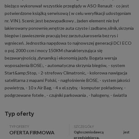
bieżąco wykonywał wszystkie przeglądy w ASO Renault - co jest
potwierdzone książką serwisową ( w celu weryfikacji udostępniam
nr. VIN ). Scenic jest bezwypadkowy , żaden element nie był
lakierowany ponownie,wnętrze auta czyste i zadbane,silnik,skrzynia
biegów i zawieszenie pracują bez zarzutu,karoseria bez rys i
wgnieceń. Jednostka napędowa to najnowszej generacji DCI ECO
o poj. 2000 ccm i mocy 150KM charakteryzująca się
bezawaryjnością ,dynamiką i ekonomią jazdy. Bogata wersja
wyposażenia BOSE:, - automatyczna skrzynia biegów, - system
Start&amp;Stop, - 2-strefowy Climatronic, - kolorowa nawigacja
satelitarna z mapami Polski, - nagłośnienie BOSE, - system jakości
powietrza, - 10 x Air Bag, - 4 x el.szyby, - komputer pokładowy, -
podgrzewane fotele , - czujniki parkowania , - halogeny, - światła
Typ oferty
TYP OFERTY
SZCZEGÓŁY
OFERTA FIRMOWA
Ogłoszeniodawcą jest
przedsiębiorca.