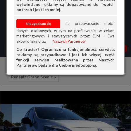
wyświetlane reklamy są dopasowane do Twoich
potrzeb i jest ich mniej.
na przetwarzanie moich
danych osobowych, w tym na profilowanie, w celach
marketingowych i statystycznych przez EJM - Ewa
Skowrońska oraz
Naszych Partnerów
MENU
MOJA AG
OGŁ.
Co tracisz? Ograniczona funkcjonalność serwisu,
reklamy są przypadkowe i jest ich więcej, część
PRZEGLĄD
funkcji serwisu realizowana przez Naszych
Partnerów będzie dla Ciebie niedostępna.
Samochody osobowe
Renault
OGŁOSZENIA
Renault Grand Scenic
OFERTA DLA FIRM
DOŁADUJ KONTO
KOSZYK
HISTORIA