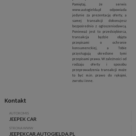
Pamiętaj, że serwis
www.autogielda.pl odpowiada
jedynie za prezentację oferty, a
samej transakcji dokonujesz
bezpośrednio z ogłoszeniodawcą.
Ponieważ jest to przedsiębiorca,
transakcja będzie objęta
przepisami o ochronie
konsumenckiej, a Tobie
przysługują określone tymi
przepisami prawa. W zależności od
rodzaju oferty i sposobu
przeprowadzenia transakcji może
to być m.in. prawo do rękojmi,
zwrotu i inne.
Kontakt
AUTOKOMIS
JEEPEK CAR
STRONA WWW
JEEPEKCAR.AUTOGIELDA.PL