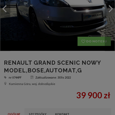
DO NOTESU
RENAULT GRAND SCENIC NOWY
MODEL,BOSE,AUTOMAT,G
nr
II744PF
Zaktualizowane: 30 lis 2022
Kamienna Góra, woj. dolnośląskie
39 900 zł
OGÓLNE
SZCZEGÓŁY
KONTAKT