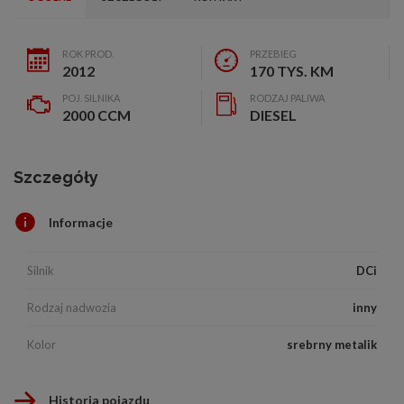
ROK PROD.
PRZEBIEG
2012
170 TYS. KM
POJ. SILNIKA
RODZAJ PALIWA
2000 CCM
DIESEL
Szczegóły
Informacje
Silnik
DCi
Rodzaj nadwozia
inny
Kolor
srebrny metalik
Historia pojazdu