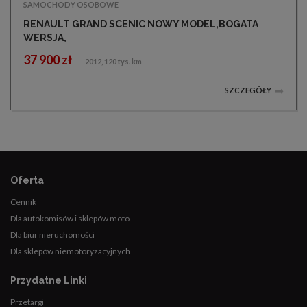
SAMOCHODY OSOBOWE
RENAULT GRAND SCENIC NOWY MODEL,BOGATA
WERSJA,
37 900 zł
2012, 120 tys. km
SZCZEGÓŁY
Oferta
Cennik
Dla autokomisów i sklepów moto
Dla biur nieruchomości
Dla sklepów niemotoryzacyjnych
Przydatne Linki
Przetargi