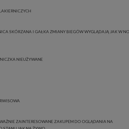
 LAKIERNICZYCH
NICA SKÓRZANA I GAŁKA ZMIANY BIEGÓW WYGLĄDAJĄ JAK W 
ALNICZKA NIEUŻYWANE
SERWISOWA
WAŻNIE ZAINTERESOWANE ZAKUPEM DO OGLĄDANIA NA
O STANU JAK NA ŻYWO.