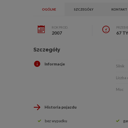
OGÓLNE
SZCZEGÓŁY
KONTAKT
ROK PROD.
PRZEBI
2007
67 T
Szczegóły
Informacje
Silnik
Liczba 
Moc
Historia pojazdu
bez wypadku
ga