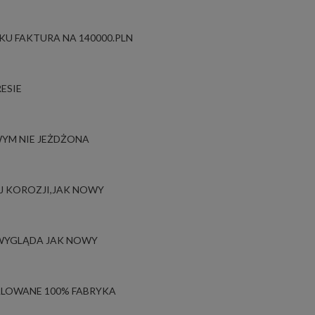
KU FAKTURA NA 140000.PLN
ESIE
YM NIE JEŻDŻONA
EJ KOROZJI,JAK NOWY
 WYGLĄDA JAK NOWY
MALOWANE 100% FABRYKA