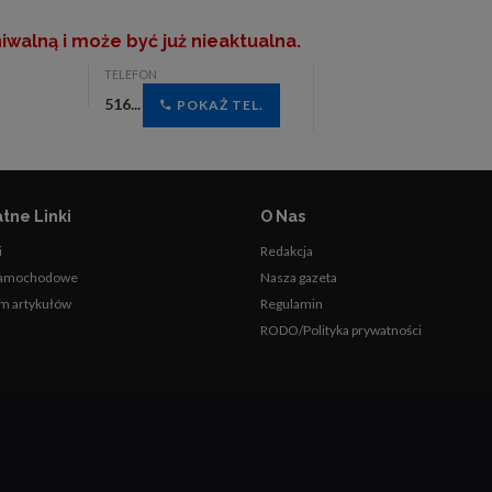
iwalną i może być już nieaktualna.
TELEFON
516...
POKAŻ TEL.
tne Linki
O Nas
i
Redakcja
samochodowe
Nasza gazeta
m artykułów
Regulamin
RODO/Polityka prywatności