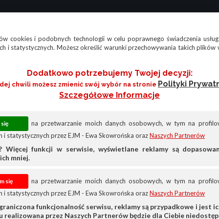
w cookies i podobnych technologii w celu poprawnego świadczenia usług
h i statystycznych. Możesz określić warunki przechowywania takich plików 
Dodatkowo potrzebujemy Twojej decyzji:
Polityki Prywat
żdej chwili możesz zmienić swój wybór na stronie
Szczegółowe Informacje
na przetwarzanie moich danych osobowych, w tym na profilow
 i statystycznych przez EJM - Ewa Skowrońska oraz
Naszych Partnerów
? Więcej funkcji w serwisie, wyświetlane reklamy są dopasow
ich mniej.
na przetwarzanie moich danych osobowych, w tym na profilow
 i statystycznych przez EJM - Ewa Skowrońska oraz
Naszych Partnerów
Honda
Honda Cr-v
graniczona funkcjonalność serwisu, reklamy są przypadkowe i jest ich
su realizowana przez Naszych Partnerów będzie dla Ciebie niedostęp