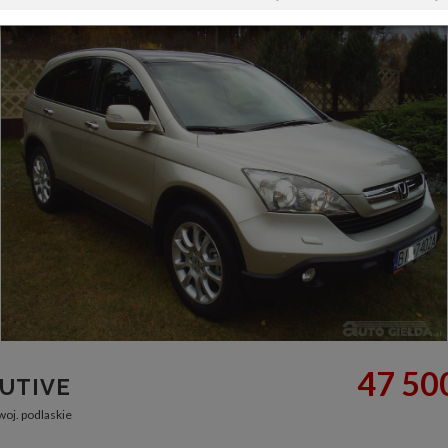
47 500
CUTIVE
oj. podlaskie