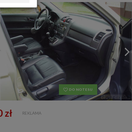
OFERTA DLA FIRM
DOŁADUJ KONTO
KOSZYK
HISTORIA
DO NOTESU
 zł
REKLAMA