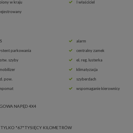
piony w kraju
I właściciel
rejestrowany
S
alarm
ystent parkowania
centralny zamek
 otw. szyby
el. reg. lusterka
mobilizer
klimatyzacja
d. pow.
szyberdach
mpomat
wspomaganie kierownicy
IEGOWA NAPĘD 4X4
 TYLKO *67*TYSIĘCY KILOMETRÓW