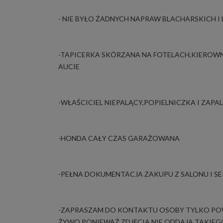
- NIE BYŁO ŻADNYCH NAPRAW BLACHARSKICH I
-TAPICERKA SKÓRZANA NA FOTELACH,KIEROW
AUCIE
-WŁAŚCICIEL NIEPALĄCY,POPIELNICZKA I ZAP
-HONDA CAŁY CZAS GARAŻOWANA
-PEŁNA DOKUMENTACJA ZAKUPU Z SALONU I 
-ZAPRASZAM DO KONTAKTU OSOBY TYLKO PO
ŻYWO,PONIEWAŻ ZDJĘCIA NIE ODDAJĄ TAKIEG