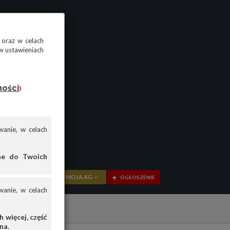
 oraz w celach
w ustawieniach
ności
)
anie, w celach
ane do Twoich
MOJA AG
OGŁOSZENIE
anie, w celach
PRZEGLĄD
OGŁOSZENIA
 więcej, część
na.