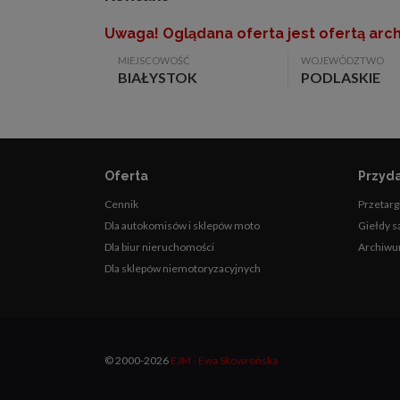
Uwaga! Oglądana oferta jest ofertą arch
MIEJSCOWOŚĆ
WOJEWÓDZTWO
BIAŁYSTOK
PODLASKIE
Oferta
Przyda
Cennik
Przetarg
Dla autokomisów i sklepów moto
Giełdy 
Dla biur nieruchomości
Archiwu
Dla sklepów niemotoryzacyjnych
© 2000-2026
EJM - Ewa Skowrońska