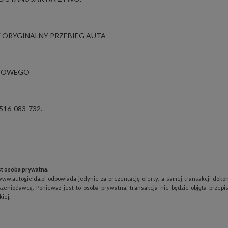
Y ORYGINALNY PRZEBIEG AUTA
NSOWEGO
16-083-732.
t osoba prywatna.
www.autogielda.pl odpowiada jedynie za prezentację oferty, a samej transakcji doko
szeniodawcą. Ponieważ jest to osoba prywatna, transakcja nie będzie objęta przepi
iej.