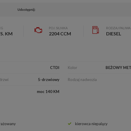
Udostępnij:
EG
POJ. SILNIKA
RODZAJ PALIWA
YS. KM
2204 CCM
DIESEL
CTDI
Kolor
BEŻOWY MET
drzwi
5-drzwiowy
Rodzaj nadwozia
moc 140 KM
rażowany
kierowca niepalący