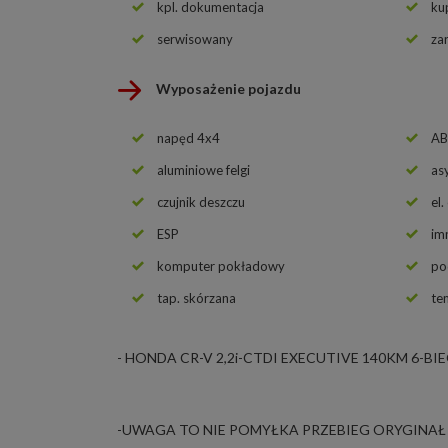
kpl. dokumentacja
ku
serwisowany
za
Wyposażenie pojazdu
napęd 4x4
AB
aluminiowe felgi
as
czujnik deszczu
el.
ESP
im
komputer pokładowy
po
tap. skórzana
te
- HONDA CR-V 2,2i-CTDI EXECUTIVE 140KM 6-B
-UWAGA TO NIE POMYŁKA PRZEBIEG ORYGINAŁ