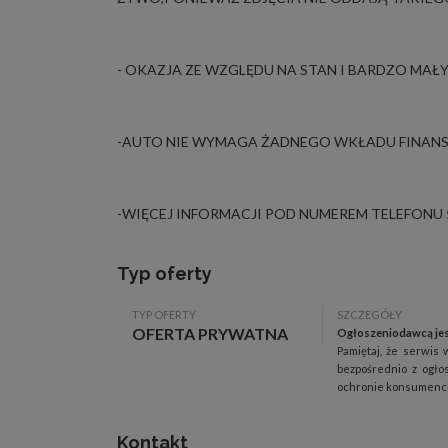
- OKAZJA ZE WZGLĘDU NA STAN I BARDZO MAŁ
-AUTO NIE WYMAGA ŻADNEGO WKŁADU FINA
-WIĘCEJ INFORMACJI POD NUMEREM TELEFONU 5
Typ oferty
TYP OFERTY
SZCZEGÓŁY
OFERTA PRYWATNA
Ogłoszeniodawcą jes
Pamiętaj, że serwis 
bezpośrednio z ogło
ochronie konsumenck
Kontakt