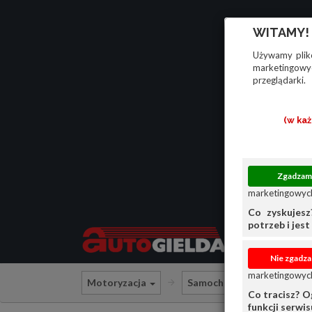
WITAMY!
Używamy plikó
marketingowyc
przeglądarki.
(w ka
marketingowych
Co zyskujesz
potrzeb i jest 
marketingowych
Motoryzacja
Samochody osobowe
Co tracisz? O
funkcji serwi