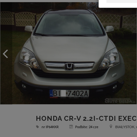
HONDA CR-V 2.2I-CTDI EXE
BIAŁYSTOK, w
nr
IP64KKR
Podbite: 24 cze