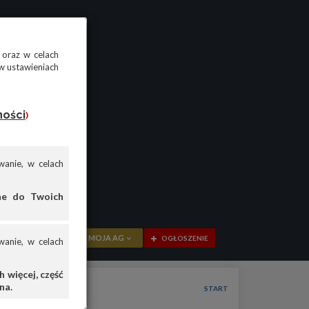
 oraz w celach
w ustawieniach
ności
)
anie, w celach
ane do Twoich
MOJA AG
OGŁOSZENIE
anie, w celach
PRZEGLĄD
 więcej, część
na.
OGŁOSZENIA
START