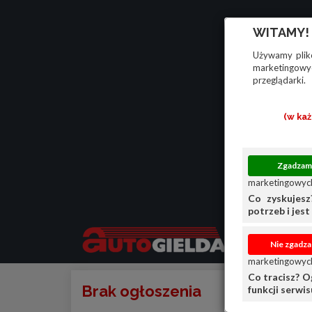
WITAMY!
Używamy plikó
marketingowyc
przeglądarki.
(w ka
marketingowych
Co zyskujesz
potrzeb i jest 
marketingowych
Co tracisz? O
Brak ogłoszenia
funkcji serwi