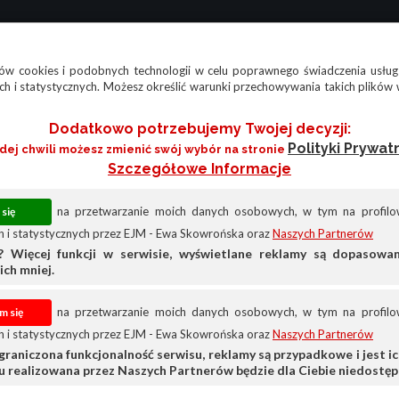
w cookies i podobnych technologii w celu poprawnego świadczenia usług
h i statystycznych. Możesz określić warunki przechowywania takich plików 
Dodatkowo potrzebujemy Twojej decyzji:
Polityki Prywat
żdej chwili możesz zmienić swój wybór na stronie
Szczegółowe Informacje
na przetwarzanie moich danych osobowych, w tym na profilow
 i statystycznych przez EJM - Ewa Skowrońska oraz
Naszych Partnerów
? Więcej funkcji w serwisie, wyświetlane reklamy są dopasow
ich mniej.
na przetwarzanie moich danych osobowych, w tym na profilow
 i statystycznych przez EJM - Ewa Skowrońska oraz
Naszych Partnerów
graniczona funkcjonalność serwisu, reklamy są przypadkowe i jest ich
su realizowana przez Naszych Partnerów będzie dla Ciebie niedostęp