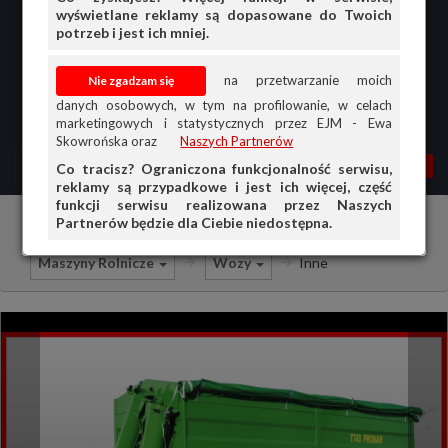
wyświetlane reklamy są dopasowane do Twoich
potrzeb i jest ich mniej.
na przetwarzanie moich
danych osobowych, w tym na profilowanie, w celach
marketingowych i statystycznych przez EJM - Ewa
Skowrońska oraz
Naszych Partnerów
MENU
MOJA AG
OGŁ.
Co tracisz? Ograniczona funkcjonalność serwisu,
reklamy są przypadkowe i jest ich więcej, część
PRZEGLĄD
funkcji serwisu realizowana przez Naszych
Partnerów będzie dla Ciebie niedostępna.
Ciągniki i maszyny rolnicze
Sprzedam
OGŁOSZENIA
Maszyny Rolnicze
Wozy
Inne
OFERTA DLA FIRM
DOŁADUJ KONTO
KOSZYK
HISTORIA