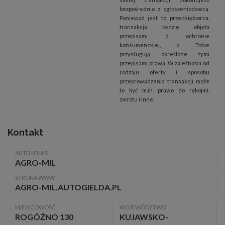
bezpośrednio z ogłoszeniodawcą.
Ponieważ jest to przedsiębiorca,
transakcja będzie objęta
przepisami o ochronie
konsumenckiej, a Tobie
przysługują określone tymi
przepisami prawa. W zależności od
rodzaju oferty i sposobu
przeprowadzenia transakcji może
to być m.in. prawo do rękojmi,
zwrotu i inne.
Kontakt
AUTOKOMIS
AGRO-MIL
STRONA WWW
AGRO-MIL.AUTOGIELDA.PL
MIEJSCOWOŚĆ
WOJEWÓDZTWO
ROGÓŹNO 130
KUJAWSKO-