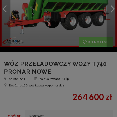
DO NOTESU
WÓZ PRZEŁADOWCZY WOZY T740
PRONAR NOWE
nr
IK04TAKT
Zaktualizowane: 14 lip
Rogóźno 130, woj. kujawsko-pomorskie
264 600 zł
OGÓLNE
KONTAKT