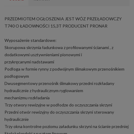
PRZEDMIOTEM OGŁOSZENIA JEST WÓZ PRZEŁADOWCZY
T740 O ŁADOWNOŚCI 15,3T PRODUCENT PRONAR
Wyposażenie standardowe:
Skorupowa skrzynia ładunkowa z profilowanymi ścianami , z
dodatkowymi usztywnieniami pionowymi i
przykręcanymi nadstawami
Podłoga w formie rynny z podwójnym ślimakowym przenośnikiem
podłogowym
Dwusegmentowy przenośnik ślimakowy przedni rozkładany
hydraulicznie z hydraulicznym ryglowaniem
mechanizmu rozkładania
Trzy otwory rewizyjne w podłodze do oczyszczania skrzyni
Przedni otwór rewizyjny do oczyszczania skrzyni sterowany
hydraulicznie
Trzy okna kontrolne poziomu załadunku skrzyni na ścianie przedniej
Stelaż plandeki z rusztem linowym