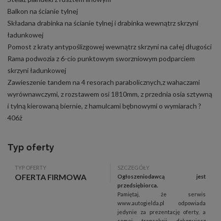
Balkon na ścianie tylnej
Składana drabinka na ścianie tylnej i drabinka wewnątrz skrzyni
ładunkowej
Pomost z kraty antypoślizgowej wewnątrz skrzyni na całej długości
Rama podwozia z 6-cio punktowym sworzniowym podparciem
skrzyni ładunkowej
Zawieszenie tandem na 4 resorach parabolicznych,z wahaczami
wyrównawczymi, z rozstawem osi 1810mm, z przednia osia sztywną
i tylną kierowaną biernie, z hamulcami bębnowymi o wymiarach ?
406ż
Typ oferty
TYP OFERTY
SZCZEGÓŁY
OFERTA FIRMOWA
Ogłoszeniodawcą jest
przedsiębiorca.
Pamiętaj, że serwis
www.autogielda.pl odpowiada
jedynie za prezentację oferty, a
samej transakcji dokonujesz