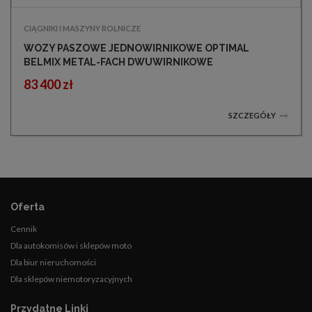
CIĄGNIKI I MASZYNY ROLNICZE
WOZY PASZOWE JEDNOWIRNIKOWE OPTIMAL
BELMIX METAL-FACH DWUWIRNIKOWE
83 400 zł
SZCZEGÓŁY
Oferta
Cennik
Dla autokomisów i sklepów moto
Dla biur nieruchomości
Dla sklepów niemotoryzacyjnych
Przydatne Linki