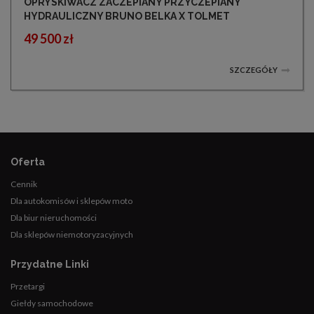
OPRYSKIWACZ ZACZEPIANY PRZYCZEPIANY
HYDRAULICZNY BRUNO BELKA X TOLMET
49 500 zł
SZCZEGÓŁY
Oferta
Cennik
Dla autokomisów i sklepów moto
Dla biur nieruchomości
Dla sklepów niemotoryzacyjnych
Przydatne Linki
Przetargi
Giełdy samochodowe