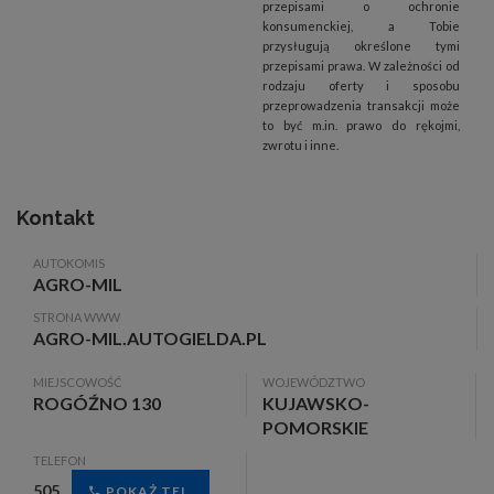
przepisami o ochronie
konsumenckiej, a Tobie
przysługują określone tymi
przepisami prawa. W zależności od
rodzaju oferty i sposobu
przeprowadzenia transakcji może
to być m.in. prawo do rękojmi,
zwrotu i inne.
Kontakt
AUTOKOMIS
AGRO-MIL
STRONA WWW
AGRO-MIL.AUTOGIELDA.PL
MIEJSCOWOŚĆ
WOJEWÓDZTWO
ROGÓŹNO 130
KUJAWSKO-
POMORSKIE
TELEFON
505...
POKAŻ TEL.