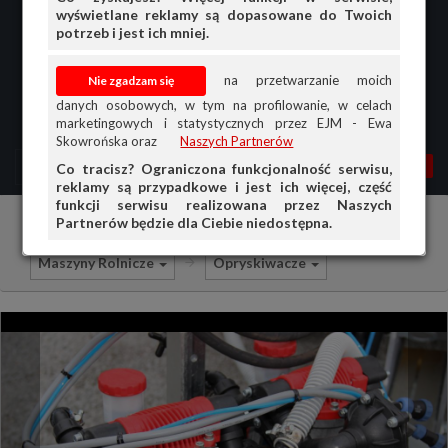
wyświetlane reklamy są dopasowane do Twoich
potrzeb i jest ich mniej.
na przetwarzanie moich
danych osobowych, w tym na profilowanie, w celach
marketingowych i statystycznych przez EJM - Ewa
Skowrońska oraz
Naszych Partnerów
MENU
MOJA AG
OGŁ.
Co tracisz? Ograniczona funkcjonalność serwisu,
reklamy są przypadkowe i jest ich więcej, część
PRZEGLĄD
funkcji serwisu realizowana przez Naszych
Partnerów będzie dla Ciebie niedostępna.
Ciągniki i maszyny rolnicze
Sprzedam
OGŁOSZENIA
Maszyny Rolnicze
Opryskiwacze
OFERTA DLA FIRM
DOŁADUJ KONTO
KOSZYK
HISTORIA