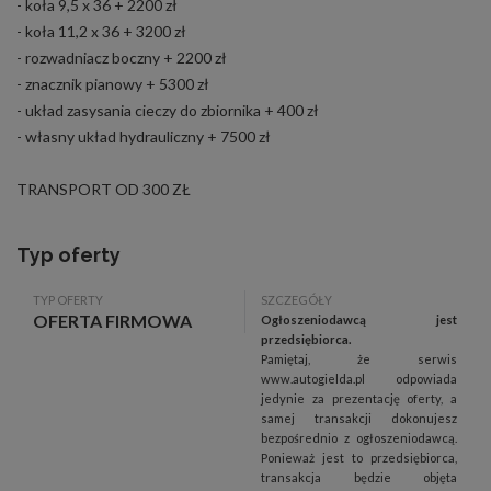
- koła 9,5 x 36 + 2200 zł
- koła 11,2 x 36 + 3200 zł
- rozwadniacz boczny + 2200 zł
- znacznik pianowy + 5300 zł
- układ zasysania cieczy do zbiornika + 400 zł
- własny układ hydrauliczny + 7500 zł
TRANSPORT OD 300 ZŁ
Typ oferty
TYP OFERTY
SZCZEGÓŁY
OFERTA FIRMOWA
Ogłoszeniodawcą jest
przedsiębiorca.
Pamiętaj, że serwis
www.autogielda.pl odpowiada
jedynie za prezentację oferty, a
samej transakcji dokonujesz
bezpośrednio z ogłoszeniodawcą.
Ponieważ jest to przedsiębiorca,
transakcja będzie objęta