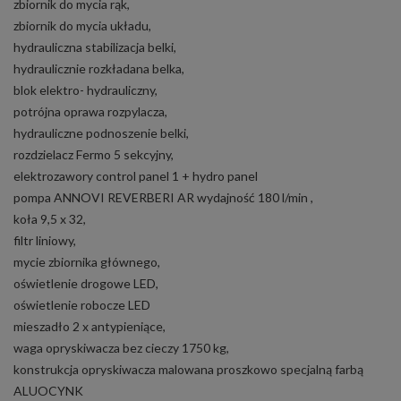
zbiornik do mycia rąk,
zbiornik do mycia układu,
hydrauliczna stabilizacja belki,
hydraulicznie rozkładana belka,
blok elektro- hydrauliczny,
potrójna oprawa rozpylacza,
hydrauliczne podnoszenie belki,
rozdzielacz Fermo 5 sekcyjny,
elektrozawory control panel 1 + hydro panel
pompa ANNOVI REVERBERI AR wydajność 180 l/min ,
koła 9,5 x 32,
filtr liniowy,
mycie zbiornika głównego,
oświetlenie drogowe LED,
oświetlenie robocze LED
mieszadło 2 x antypieniące,
waga opryskiwacza bez cieczy 1750 kg,
konstrukcja opryskiwacza malowana proszkowo specjalną farbą
ALUOCYNK