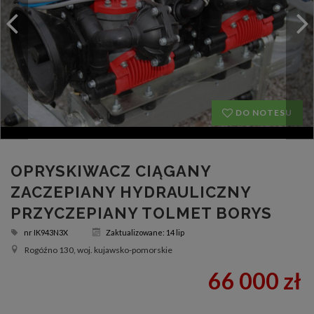
DO NOTESU
OPRYSKIWACZ CIĄGANY
ZACZEPIANY HYDRAULICZNY
PRZYCZEPIANY TOLMET BORYS
nr
IK943N3X
Zaktualizowane: 14 lip
Rogóźno 130, woj. kujawsko-pomorskie
66 000 zł