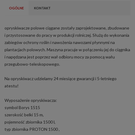
OGÓLNE
KONTAKT
opryskiwacze polowe ciągane zostały zaprojektowane, zbudowane
i przystosowane do pracy w produkcji rolniczej. Służą do wykonania
zabiegów ochrony roślin i nawożenia nawozami płynnymi na
plantacjach polowych. Maszyna pracuje w połączeniu jej do ciągnika
i napędzana jest poprzez wał odbioru mocy za pomocą wału
przegubowo-teleskopowego.
Na opryskiwacz udzielamy 24 miesiące gwarancji i 5-letniego
atestu!
Wyposażenie opryskiwacza:
symbol Borys 1515
szerokość belki 15 m,
pojemność zbiornika 1500 l,
typ zbiornika PROTON 1500 ,