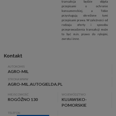
transakcja będzie objęta
przepisami o ochronie
konsumenckiej, a Tobie
przysługują określone tymi
przepisami prawa. W zależności od
rodzaju oferty i sposobu
przeprowadzenia transakcji może
to być m.in. prawo do rękojmi,
zwrotu i inne.
Kontakt
AUTOKOMIS
AGRO-MIL
STRONA WWW
AGRO-MIL.AUTOGIELDA.PL
MIEJSCOWOŚĆ
WOJEWÓDZTWO
ROGÓŹNO 130
KUJAWSKO-
POMORSKIE
TELEFON