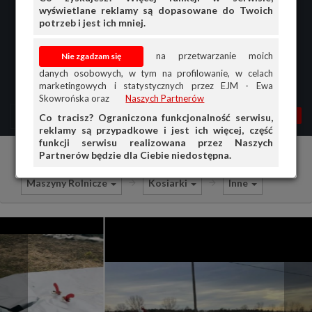
wyświetlane reklamy są dopasowane do Twoich
potrzeb i jest ich mniej.
na przetwarzanie moich
danych osobowych, w tym na profilowanie, w celach
marketingowych i statystycznych przez EJM - Ewa
Skowrońska oraz
Naszych Partnerów
MENU
MOJA AG
OGŁ.
Co tracisz? Ograniczona funkcjonalność serwisu,
reklamy są przypadkowe i jest ich więcej, część
PRZEGLĄD
funkcji serwisu realizowana przez Naszych
Partnerów będzie dla Ciebie niedostępna.
Ciągniki i maszyny rolnicze
Sprzedam
OGŁOSZENIA
Maszyny Rolnicze
Kosiarki
Inne
OFERTA DLA FIRM
DOŁADUJ KONTO
KOSZYK
HISTORIA