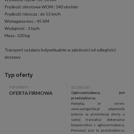
Prędkość obrotowa WOM : 540 obr/min
Prędkość robocza : do 15 km/h
Wymagana moc : 45 KM
Wydajność : 3 ha/h
Masa : 520 kg
Transport ustalany indywidualnie w zależności od odległości
dostawy
Typ oferty
TYP OFERTY
SZCZEGÓŁY
OFERTA FIRMOWA
Ogłoszeniodawcą jest
przedsiębiorca.
Pamiętaj, że serwis
www.autogielda.pl odpowiada
jedynie za prezentację oferty, a
samej transakcji dokonujesz
bezpośrednio z ogłoszeniodawcą.
Ponieważ jest to przedsiębiorca,