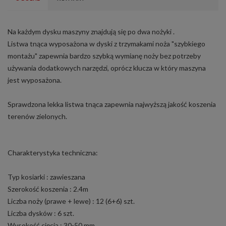
Na każdym dysku maszyny znajdują się po dwa nożyki .
Listwa tnąca wyposażona w dyski z trzymakami noża "szybkiego
montażu" zapewnia bardzo szybką wymianę noży bez potrzeby
używania dodatkowych narzędzi, oprócz klucza w który maszyna
jest wyposażona.
Sprawdzona lekka listwa tnąca zapewnia najwyższą jakość koszenia
terenów zielonych.
Charakterystyka techniczna:
Typ kosiarki : zawieszana
Szerokość koszenia : 2.4m
Liczba noży (prawe + lewe) : 12 (6+6) szt.
Liczba dysków : 6 szt.
Wysokość cięcia : 30-50 mm