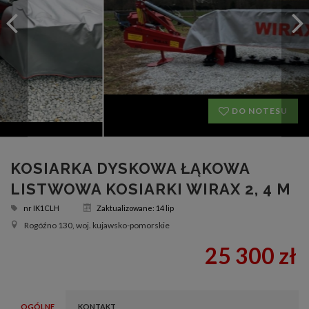
DO NOTESU
KOSIARKA DYSKOWA ŁĄKOWA
LISTWOWA KOSIARKI WIRAX 2, 4 M
nr
IK1CLH
Zaktualizowane: 14 lip
Rogóźno 130, woj. kujawsko-pomorskie
25 300 zł
OGÓLNE
KONTAKT