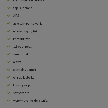
komputer pokładowy
tap. skórzana
ABS
asystent parkowania
el. otw. szyby (4)
immobilizer
12 pod. pow.
tempomat
alarm
centralny zamek
el. reg. lusterka
klimatyzacja
szyberdach
wspomaganie kierownicy