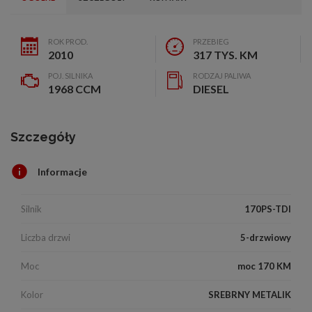
ROK PROD.
PRZEBIEG
2010
317 TYS. KM
POJ. SILNIKA
RODZAJ PALIWA
1968 CCM
DIESEL
Szczegóły
Informacje
Silnik
170PS-TDI
Liczba drzwi
5-drzwiowy
Moc
moc 170 KM
Kolor
SREBRNY METALIK