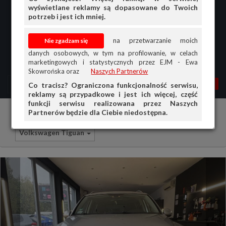
wyświetlane reklamy są dopasowane do Twoich
potrzeb i jest ich mniej.
na przetwarzanie moich
danych osobowych, w tym na profilowanie, w celach
marketingowych i statystycznych przez EJM - Ewa
Skowrońska oraz
Naszych Partnerów
MENU
MOJA AG
OGŁ.
Co tracisz? Ograniczona funkcjonalność serwisu,
reklamy są przypadkowe i jest ich więcej, część
PRZEGLĄD
funkcji serwisu realizowana przez Naszych
Partnerów będzie dla Ciebie niedostępna.
Samochody osobowe
Volkswagen
OGŁOSZENIA
Volkswagen Tiguan
OFERTA DLA FIRM
DOŁADUJ KONTO
KOSZYK
HISTORIA