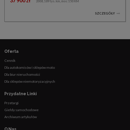
37 900 zł
2008, 189 tys. km, moc 150 KM
SZCZEGÓŁY
Oferta
Cennik
Dla autokomisów i sklepów moto
Dla biur nieruchomości
Dla sklepów niemotoryzacyjnych
Przydatne Linki
Przetargi
Giełdy samochodowe
Archiwum artykułów
O Nas