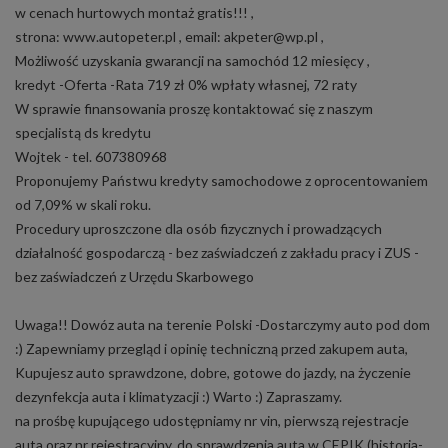
w cenach hurtowych montaż gratis!!! ,
strona: www.autopeter.pl , email: akpeter@wp.pl ,
Możliwość uzyskania gwarancji na samochód 12 miesięcy ,
kredyt -Oferta -Rata 719 zł 0% wpłaty własnej, 72 raty
W sprawie finansowania proszę kontaktować się z naszym
specjalistą ds kredytu
Wojtek - tel. 607380968
Proponujemy Państwu kredyty samochodowe z oprocentowaniem
od 7,09% w skali roku.
Procedury uproszczone dla osób fizycznych i prowadzących
działalność gospodarczą - bez zaświadczeń z zakładu pracy i ZUS -
bez zaświadczeń z Urzędu Skarbowego
Uwaga!! Dowóz auta na terenie Polski -Dostarczymy auto pod dom
:) Zapewniamy przegląd i opinię techniczną przed zakupem auta,
Kupujesz auto sprawdzone, dobre, gotowe do jazdy, na życzenie
dezynfekcja auta i klimatyzacji :) Warto :) Zapraszamy.
na prośbę kupującego udostępniamy nr vin, pierwszą rejestracje
auta oraz nr rejestracyjny, do sprawdzenia auta w CEPIK (historia-