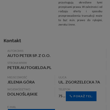
przysługują określone tymi
przepisami prawa. W zależności od
rodzaju oferty i sposobu
przeprowadzenia transakcji może
to być m.in. prawo do rękojmi,
zwrotu i inne.
Kontakt
AUTOKOMIS
AUTO PETER SP. Z O.O.
STRONA WWW
PETER.AUTOGIELDA.PL
MIEJSCOWOŚĆ
ULICA
JELENIA GÓRA
UL. ZGORZELECKA 7A
WOJEWÓDZTWO
TELEFON
DOLNOŚLĄSKIE
75 ...
POKAŻ TEL.
E-MAIL