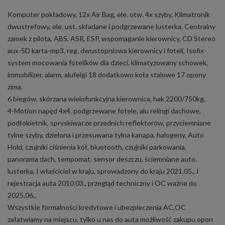
Komputer pokładowy, 12x Air Bag, ele. otw. 4x szyby, Klimatronik
dwustrefowy, ele. ust. składane i podgrzewane lusterka, Centralny
zamek z pilota, ABS, ASR, ESP, wspomaganie kierownicy, CD Stereo
aux-SD karta-mp3, reg. dwustopniowa kierownicy i foteli, Isofix-
system mocowania fotelików dla dzieci, klimatyzowany schowek,
immobilizer, alarm, alufelgi 18 dodatkowo koła stalowe 17 opony
zima,
6 biegów, skórzana wielofunkcyjna kierownica, hak 2200/750kg,
4-Motion napęd 4x4, podgrzewane fotele, alu relingi dachowe,
podłokietnik, spryskiwacze przednich reflektorów, przyciemniane
tylne szyby, dzielona i przesuwana tylna kanapa, halogeny, Auto
Hold, czujniki ciśnienia kół, bluetooth, czujniki parkowania,
panorama dach, tempomat, sensor deszczu, ściemniane auto.
lusterka, I właściciel w kraju, sprowadzony do kraju 2021.05., I
rejestracja auta 2010.03., przegląd techniczny i OC ważne do
2025.06.,
Wszystkie formalności kredytowe i ubezpieczenia AC,OC
załatwiamy na miejscu, tylko u nas do auta możliwość zakupu opon