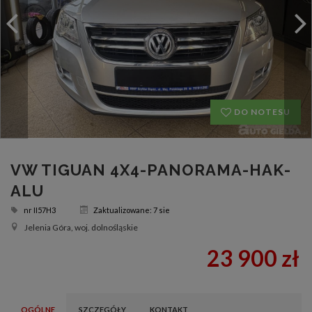
DO NOTESU
VW TIGUAN 4X4-PANORAMA-HAK-
ALU
nr
II57H3
Zaktualizowane: 7 sie
Jelenia Góra, woj. dolnośląskie
23 900 zł
OGÓLNE
SZCZEGÓŁY
KONTAKT