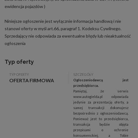
ewidencja pojazdów )
Niniejsze ogłoszenie jest wyłącznie informacja handlową i nie
stanowi oferty w myśl art.66, paragraf 1. Kodeksu Cywilnego.
Sprzedający nie odpowiada za ewentualne błędy lub nieaktualność
ogłoszenia
Typ oferty
TYP OFERTY
SZCZEGÓŁY
OFERTA FIRMOWA
Ogłoszeniodawcą jest
przedsiębiorca.
Pamiętaj, że serwis
www.autogielda.pl odpowiada
jedynie za prezentację oferty, a
samej transakcji dokonujesz
bezpośrednio z ogłoszeniodawcą.
Ponieważ jest to przedsiębiorca,
transakcja będzie objęta
przepisami o ochronie
konsumenckiej, a Tobie