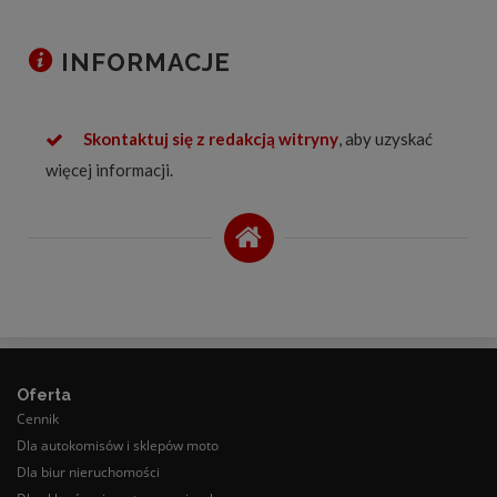
INFORMACJE
Skontaktuj się z redakcją witryny
, aby uzyskać
więcej informacji.
Oferta
Cennik
Dla autokomisów i sklepów moto
Dla biur nieruchomości