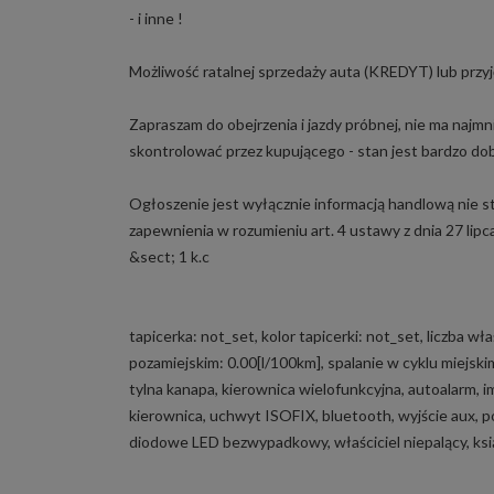
- i inne !
Możliwość ratalnej sprzedaży auta (KREDYT) lub prz
Zapraszam do obejrzenia i jazdy próbnej, nie ma najm
skontrolować przez kupującego - stan jest bardzo dob
Ogłoszenie jest wyłącznie informacją handlową nie s
zapewnienia w rozumieniu art. 4 ustawy z dnia 27 li
&sect; 1 k.c
tapicerka: not_set, kolor tapicerki: not_set, liczba wł
pozamiejskim: 0.00[l/100km], spalanie w cyklu miejskim
tylna kanapa, kierownica wielofunkcyjna, autoalarm, 
kierownica, uchwyt ISOFIX, bluetooth, wyjście aux, po
diodowe LED bezwypadkowy, właściciel niepalący, ksi