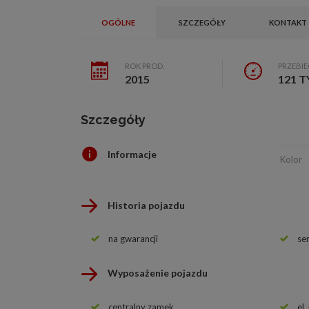
OGÓLNE
SZCZEGÓŁY
KONTAKT
ROK PROD.
PRZEBI
2015
121 T
Szczegóły
Informacje
Kolor
Historia pojazdu
na gwarancji
se
Wyposażenie pojazdu
centralny zamek
el.