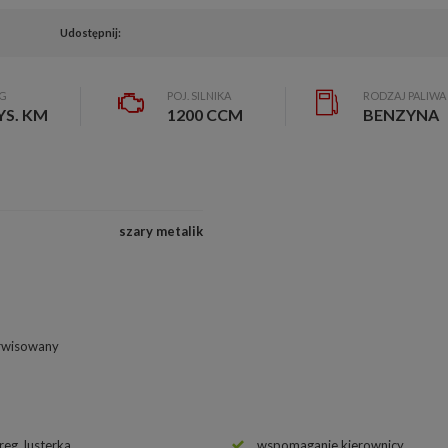
Udostępnij:
EG
POJ. SILNIKA
RODZAJ PALIWA
YS. KM
1200 CCM
BENZYNA
szary metalik
rwisowany
 reg. lusterka
wspomaganie kierownicy