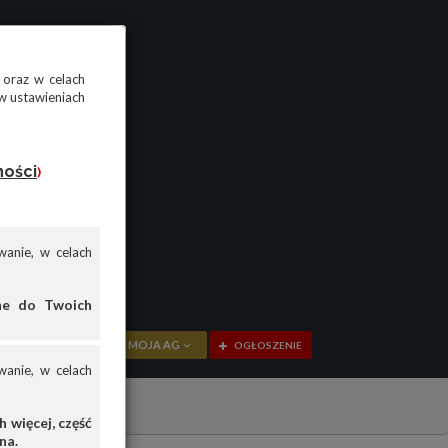
 oraz w celach
w ustawieniach
ności
)
anie, w celach
ane do Twoich
MOJA AG
OGŁOSZENIE
anie, w celach
PRZEGLĄD
OGŁOSZENIA
 więcej, część
na.