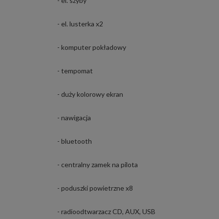
- el. szyby
- el. lusterka x2
- komputer pokładowy
- tempomat
- duży kolorowy ekran
- nawigacja
- bluetooth
- centralny zamek na pilota
- poduszki powietrzne x8
- radioodtwarzacz CD, AUX, USB