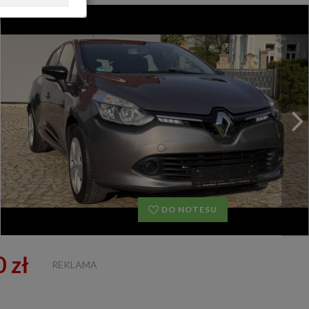
OFERTA DLA FIRM
DOŁADUJ KONTO
KOSZYK
HISTORIA
DO NOTESU
 zł
REKLAMA