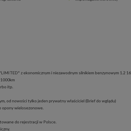
i *LIMITED* z ekonomicznym i niezawodnym silnikiem benzynowym 1.2 1
21000km
rbo itp.
 od nowości tylko jeden prywatny właściciel (Brief do wglądu)
one opony wielosezonowe.
wane do rejestracji w Polsce.
iczny.