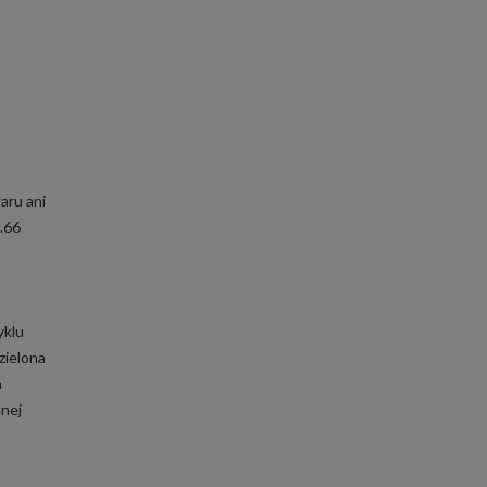
aru ani
.66
yklu
zielona
a
nnej