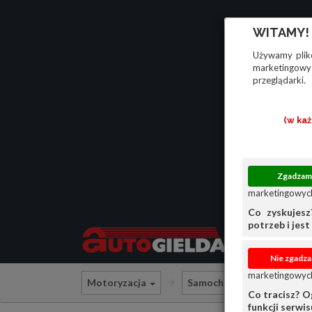
WITAMY!
Używamy plikó
marketingowyc
przeglądarki.
(w ka
marketingowych
Co zyskujesz
potrzeb i jest 
marketingowych
Motoryzacja
Samochody osobowe
Co tracisz? O
funkcji serwi