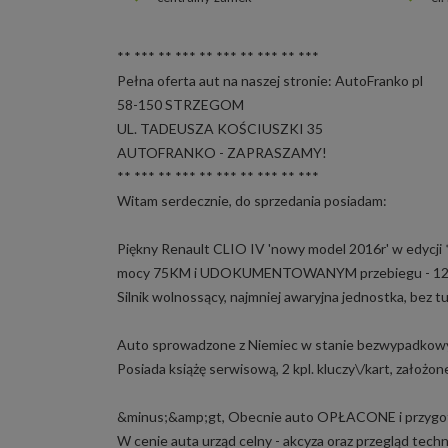
** *** ** *** ** *** ** *** ** ***
Pełna oferta aut na naszej stronie: AutoFranko pl
58-150 STRZEGOM
UL. TADEUSZA KOŚCIUSZKI 35
AUTOFRANKO - ZAPRASZAMY!
** *** ** *** ** *** ** *** ** ***
Witam serdecznie, do sprzedania posiadam:
Piękny Renault CLIO IV 'nowy model 2016r' w edycj
mocy 75KM i UDOKUMENTOWANYM przebiegu - 1
Silnik wolnossący, najmniej awaryjna jednostka, bez tu
Auto sprowadzone z Niemiec w stanie bezwypadkowym,
Posiada książę serwisową, 2 kpl. kluczy\/kart, założ
&minus;&amp;gt, Obecnie auto OPŁACONE i przygoto
W cenie auta urząd celny - akcyza oraz przegląd techn