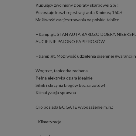
Kupujący zwolniony z opłaty skarbowej 2% !
Pozostaje koszt rejestracji auta &minus; 160zł
Możliwość zarejestrowania na polskie tablice.
--&amp;gt, STAN AUTA BARDZO DOBRY, NIEEK
AUCIE NIE PALONO PAPIEROSÓW
--&amp;gt, Możliwość udzielenia pisemnej gwarancji 
Wnętrze, tapicerka zadbana
Pełna elektryka działa idealnie
Silnik i skrzynia biegów bez zarzutów!
Klimatyzacja sprawna
Clio posiada BOGATE wyposażenie m.in.:
- Klimatyzacja