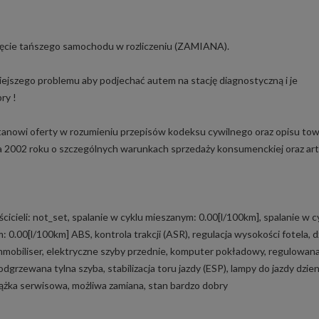
yjęcie tańszego samochodu w rozliczeniu (ZAMIANA).
niejszego problemu aby podjechać autem na stację diagnostyczną i je
ry !
tanowi oferty w rozumieniu przepisów kodeksu cywilnego oraz opisu tow
pca 2002 roku o szczególnych warunkach sprzedaży konsumenckiej oraz art
aścicieli: not_set, spalanie w cyklu mieszanym: 0.00[l/100km], spalanie w c
: 0.00[l/100km] ABS, kontrola trakcji (ASR), regulacja wysokości fotela, d
immobiliser, elektryczne szyby przednie, komputer pokładowy, regulowan
dgrzewana tylna szyba, stabilizacja toru jazdy (ESP), lampy do jazdy dzie
ążka serwisowa, możliwa zamiana, stan bardzo dobry