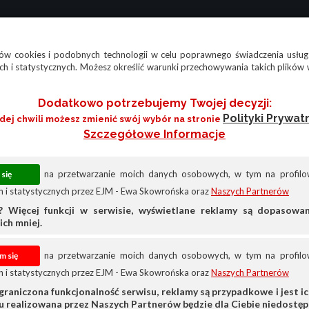
w cookies i podobnych technologii w celu poprawnego świadczenia usług
h i statystycznych. Możesz określić warunki przechowywania takich plików 
Dodatkowo potrzebujemy Twojej decyzji:
Polityki Prywat
żdej chwili możesz zmienić swój wybór na stronie
Szczegółowe Informacje
na przetwarzanie moich danych osobowych, w tym na profilow
 i statystycznych przez EJM - Ewa Skowrońska oraz
Naszych Partnerów
? Więcej funkcji w serwisie, wyświetlane reklamy są dopasow
ich mniej.
na przetwarzanie moich danych osobowych, w tym na profilow
 i statystycznych przez EJM - Ewa Skowrońska oraz
Naszych Partnerów
Renault
Renault Clio
graniczona funkcjonalność serwisu, reklamy są przypadkowe i jest ich
su realizowana przez Naszych Partnerów będzie dla Ciebie niedostęp