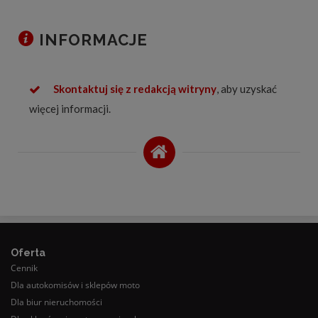
INFORMACJE
Skontaktuj się z redakcją witryny
, aby uzyskać
więcej informacji.
Oferta
Cennik
Dla autokomisów i sklepów moto
Dla biur nieruchomości