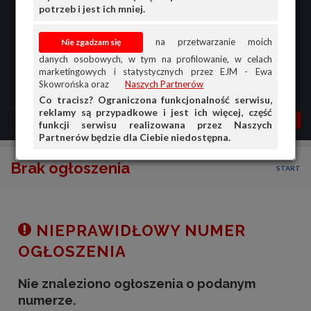
potrzeb i jest ich mniej.
na przetwarzanie moich
danych osobowych, w tym na profilowanie, w celach
marketingowych i statystycznych przez EJM - Ewa
Skowrońska oraz
Naszych Partnerów
Co tracisz? Ograniczona funkcjonalność serwisu,
reklamy są przypadkowe i jest ich więcej, część
MENU
MOJA AG
OGŁ.
funkcji serwisu realizowana przez Naszych
Partnerów będzie dla Ciebie niedostępna.
PRZEGLĄD
Brak ogłoszenia
START
OGŁOSZENIA
OFERTA DLA FIRM
DOŁADUJ KONTO
NIEPRAWIDŁOWY NUMER
KOSZYK
OGŁOSZENIA
HISTORIA
Nie znaleziono ogłoszenia o podanym
numerze.