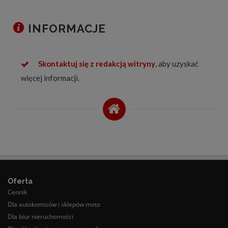
INFORMACJE
Skontaktuj się z redakcją witryny
, aby uzyskać
więcej informacji.
Oferta
Cennik
Dla autokomisów i sklepów moto
Dla biur nieruchomości