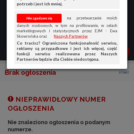
potrzeb i jest ich mniej.
na przetwarzanie moich
danych osobowych, w tym na profilowanie, w celach
marketingowych i statystycznych przez EJM - Ewa
Skowrońska oraz
Naszych Partnerów
Co tracisz? Ograniczona funkcjonalność serwisu,
reklamy są przypadkowe i jest ich więcej, część
MENU
MOJA AG
OGŁ.
funkcji serwisu realizowana przez Naszych
Partnerów będzie dla Ciebie niedostępna.
PRZEGLĄD
Brak ogłoszenia
START
OGŁOSZENIA
OFERTA DLA FIRM
DOŁADUJ KONTO
NIEPRAWIDŁOWY NUMER
KOSZYK
OGŁOSZENIA
HISTORIA
Nie znaleziono ogłoszenia o podanym
numerze.