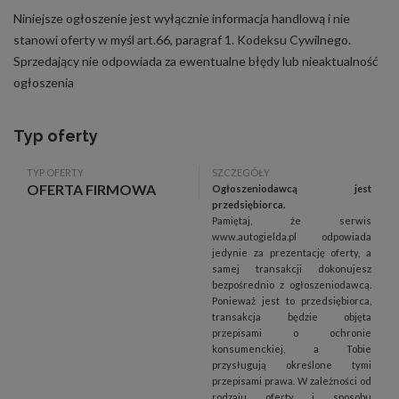
Niniejsze ogłoszenie jest wyłącznie informacja handlową i nie
stanowi oferty w myśl art.66, paragraf 1. Kodeksu Cywilnego.
Sprzedający nie odpowiada za ewentualne błędy lub nieaktualność
ogłoszenia
Typ oferty
TYP OFERTY
SZCZEGÓŁY
OFERTA FIRMOWA
Ogłoszeniodawcą jest
przedsiębiorca.
Pamiętaj, że serwis
www.autogielda.pl odpowiada
jedynie za prezentację oferty, a
samej transakcji dokonujesz
bezpośrednio z ogłoszeniodawcą.
Ponieważ jest to przedsiębiorca,
transakcja będzie objęta
przepisami o ochronie
konsumenckiej, a Tobie
przysługują określone tymi
przepisami prawa. W zależności od
rodzaju oferty i sposobu