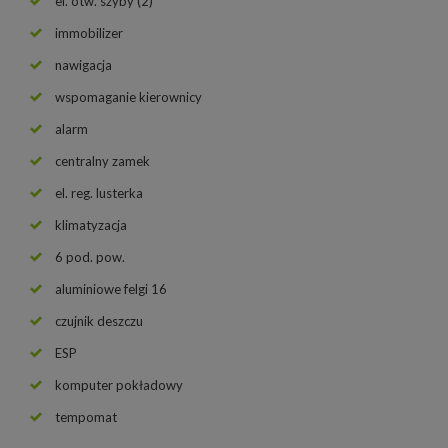
el. otw. szyby (2)
immobilizer
nawigacja
wspomaganie kierownicy
alarm
centralny zamek
el. reg. lusterka
klimatyzacja
6 pod. pow.
aluminiowe felgi 16
czujnik deszczu
ESP
komputer pokładowy
tempomat