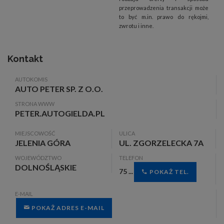
przeprowadzenia transakcji może
to być m.in. prawo do rękojmi,
zwrotu i inne.
Kontakt
AUTOKOMIS
AUTO PETER SP. Z O.O.
STRONA WWW
PETER.AUTOGIELDA.PL
MIEJSCOWOŚĆ
ULICA
JELENIA GÓRA
UL. ZGORZELECKA 7A
WOJEWÓDZTWO
TELEFON
DOLNOŚLĄSKIE
75 ...
POKAŻ TEL.
E-MAIL
POKAŻ ADRES E-MAIL