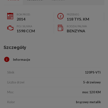
ROK PROD.
PRZEBIEG
2014
118 TYS. KM
POJ. SILNIKA
RODZAJ PALIWA
1598 CCM
BENZYNA
Szczegóły
Informacje
Silnik
120PS-VTi
Liczba drzwi
5-drzwiowy
Moc
moc 120 KM
Kolor
brązowy metalik