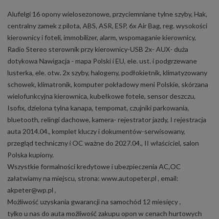
Alufelgi 16 opony wielosezonowe, przyciemniane tylne szyby, Hak,
centralny zamek z pilota, ABS, ASR, ESP, 6x Air Bag, reg. wysokości
kierownicy i foteli, immobilizer, alarm, wspomaganie kierownicy,
Radio Stereo sterownik przy kierownicy-USB 2x- AUX- duża
dotykowa Nawigacja - mapa Polski i EU, ele. ust. i podgrzewane
lusterka, ele. otw. 2x szyby, halogeny, podłokietnik, klimatyzowany
schowek, klimatronik, komputer pokładowy meni Polskie, skórzana
wielofunkcyjna kierownica, kubełkowe fotele, sensor deszczu,
Isofix, dzielona tylna kanapa, tempomat, czujniki parkowania,
bluetooth, relingi dachowe, kamera- rejestrator jazdy, I rejestracja
auta 2014.04., komplet kluczy i dokumentów-serwisowany,
przegląd techniczny i OC ważne do 2027.04., II właściciel, salon
Polska kupiony.
Wszystkie formalności kredytowe i ubezpieczenia AC,OC
załatwiamy na miejscu, strona: www.autopeter.pl , email:
akpeter@wp.pl ,
Możliwość uzyskania gwarancji na samochód 12 miesięcy ,
tylko u nas do auta możliwość zakupu opon w cenach hurtowych