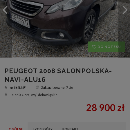
DO NOTESU
PEUGEOT 2008 SALONPOLSKA-
NAVI-ALU16
nr
II64LMF
Zaktualizowane: 7 sie
Jelenia Góra, woj. dolnośląskie
28 900 zł
OGÓLNE
SZCZEGÓŁY
KONTAKT