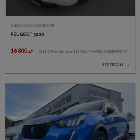
SAMOCHODY OSOBOWE
PEUGEOT 3008
16 800 zł
2011, 278 tys. km, moc 112 KM, VIN VF30U9HR8BS099437
SZCZEGÓŁY