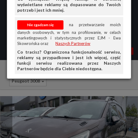
wyświetlane reklamy są dopasowane do Twoich
potrzeb i jest ich mniej.
na przetwarzanie moich
danych osobowych, w tym na profilowanie, w celach
marketingowych i statystycznych przez EJM - Ewa
Skowrońska oraz
Naszych Partnerów
MENU
MOJA AG
OGŁ.
Co tracisz? Ograniczona funkcjonalność serwisu,
reklamy są przypadkowe i jest ich więcej, część
PRZEGLĄD
funkcji serwisu realizowana przez Naszych
Partnerów będzie dla Ciebie niedostępna.
Samochody osobowe
Peugeot
OGŁOSZENIA
Peugeot 3008
OFERTA DLA FIRM
DOŁADUJ KONTO
KOSZYK
HISTORIA