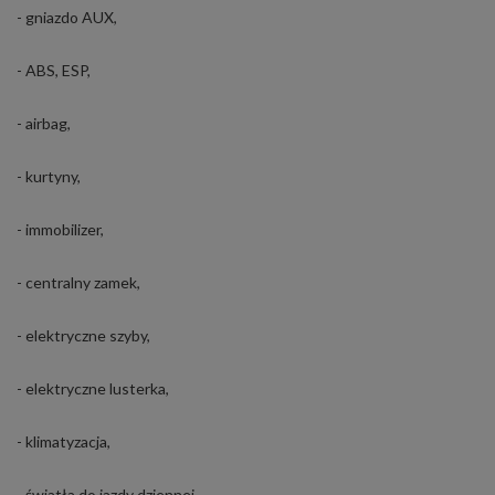
- gniazdo AUX,
- ABS, ESP,
- airbag,
- kurtyny,
- immobilizer,
- centralny zamek,
- elektryczne szyby,
- elektryczne lusterka,
- klimatyzacja,
- światła do jazdy dziennej