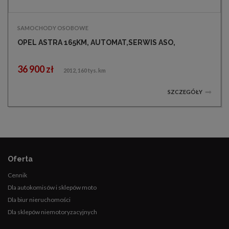
SAMOCHODY OSOBOWE
OPEL ASTRA 165KM, AUTOMAT,SERWIS ASO,
36 900 zł
2012, 160 tys. km
SZCZEGÓŁY
Oferta
Cennik
Dla autokomisów i sklepów moto
Dla biur nieruchomości
Dla sklepów niemotoryzacyjnych