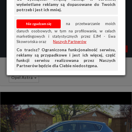
wyświetlane reklamy są dopasowane do Twoich
potrzeb i jest ich mniej.
na przetwarzanie moich
danych osobowych, w tym na profilowanie, w celach
marketingowych i statystycznych przez EJM - Ewa
Skowrońska oraz
Naszych Partnerów
MENU
MOJA AG
OGŁ.
Co tracisz? Ograniczona funkcjonalność serwisu,
reklamy są przypadkowe i jest ich więcej, część
PRZEGLĄD
funkcji serwisu realizowana przez Naszych
Partnerów będzie dla Ciebie niedostępna.
Samochody osobowe
Opel
OGŁOSZENIA
Opel Astra
OFERTA DLA FIRM
DOŁADUJ KONTO
KOSZYK
HISTORIA