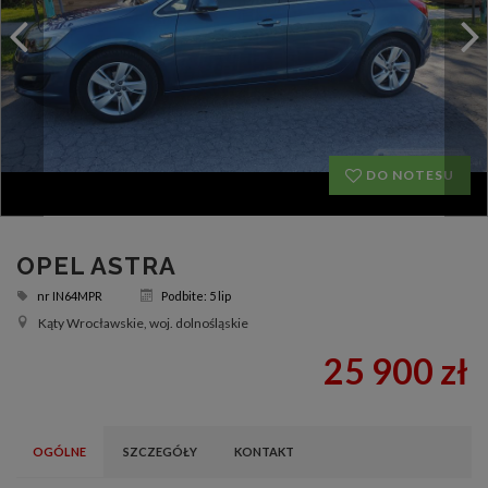
DO NOTESU
OPEL ASTRA
nr
IN64MPR
Podbite: 5 lip
Kąty Wrocławskie, woj. dolnośląskie
25 900 zł
OGÓLNE
SZCZEGÓŁY
KONTAKT