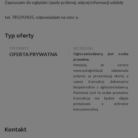
Zapraszam do oględzin i jazdy próbnej, więcej informacji udzielę
tel. 785293435, odpowiadam na sms-y.
Typ oferty
TYP OFERTY
SZCZEGÓŁY
OFERTA PRYWATNA
Ogłoszeniodawcą jest osoba
prywatna.
Pamiętaj, że serwis
www.autogielda.pl odpowiada
jedynie za prezentację oferty, a
samej transakcji dokonujesz
bezpośrednio z ogłoszeniodawcą.
Ponieważ jest to osoba prywatna,
transakcja nie będzie objęta
przepisami o ochronie
konsumenckiej.
Kontakt