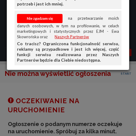
potrzeb i jest ich mniej.
na przetwarzanie moich
danych osobowych, w tym na profilowanie, w celach
marketingowych i statystycznych przez EJM - Ewa
Skowrońska oraz
Naszych Partnerów
Co tracisz? Ograniczona funkcjonalność serwisu,
reklamy są przypadkowe i jest ich więcej, część
MENU
MOJA AG
OGŁ.
funkcji serwisu realizowana przez Naszych
Partnerów będzie dla Ciebie niedostępna.
PRZEGLĄD
Nie można wyświetlić ogłoszenia
START
OGŁOSZENIA
OFERTA DLA FIRM
DOŁADUJ KONTO
OCZEKIWANIE NA
KOSZYK
URUCHOMIENIE
HISTORIA
Ogłoszenie o podanym numerze oczekuje
na uruchomienie. Spróbuj za kilka minut.