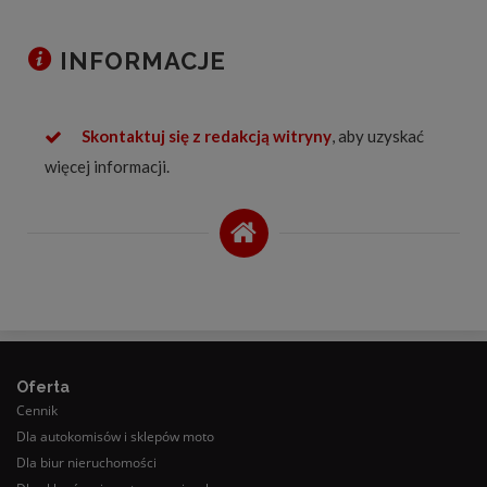
INFORMACJE
Skontaktuj się z redakcją witryny
, aby uzyskać
więcej informacji.
Oferta
Cennik
Dla autokomisów i sklepów moto
Dla biur nieruchomości