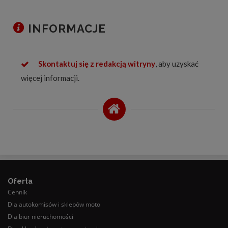
INFORMACJE
Skontaktuj się z redakcją witryny
, aby uzyskać
więcej informacji.
Oferta
Cennik
Dla autokomisów i sklepów moto
Dla biur nieruchomości