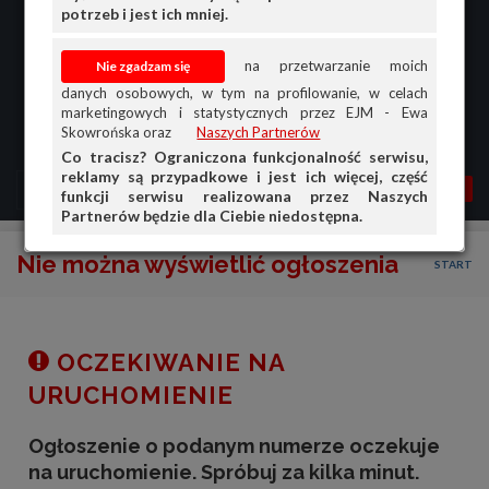
potrzeb i jest ich mniej.
na przetwarzanie moich
danych osobowych, w tym na profilowanie, w celach
marketingowych i statystycznych przez EJM - Ewa
Skowrońska oraz
Naszych Partnerów
Co tracisz? Ograniczona funkcjonalność serwisu,
reklamy są przypadkowe i jest ich więcej, część
MENU
MOJA AG
OGŁ.
funkcji serwisu realizowana przez Naszych
Partnerów będzie dla Ciebie niedostępna.
PRZEGLĄD
Nie można wyświetlić ogłoszenia
START
OGŁOSZENIA
OFERTA DLA FIRM
DOŁADUJ KONTO
OCZEKIWANIE NA
KOSZYK
URUCHOMIENIE
HISTORIA
Ogłoszenie o podanym numerze oczekuje
na uruchomienie. Spróbuj za kilka minut.