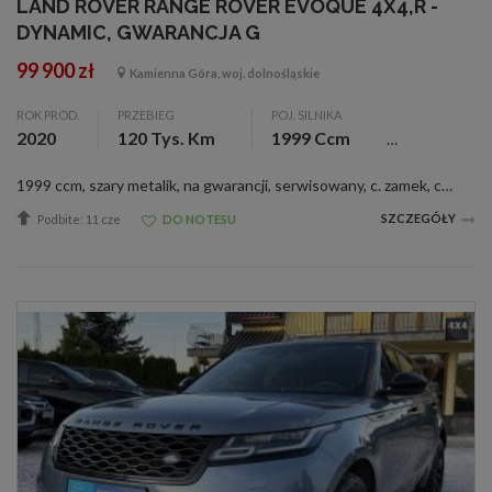
LAND ROVER RANGE ROVER EVOQUE 4X4,R -
DYNAMIC, GWARANCJA G
99 900 zł
Kamienna Góra, woj. dolnośląskie
ROK PROD.
PRZEBIEG
POJ. SILNIKA
2020
120 Tys. Km
1999 Ccm
1999 ccm, szary metalik, na gwarancji, serwisowany, c. zamek, czujnik deszczu, el. reg. lusterka, wspom. kier., &lt;b&gt;Witam Państwa&lt;\/b&gt; Do sprzedania posiadamy bezwypadkowego &lt;b&gt;Land Rovera Range Rovera Evoquea po facelitingu SE drugi...
SZCZEGÓŁY
Podbite: 11 cze
DO NOTESU