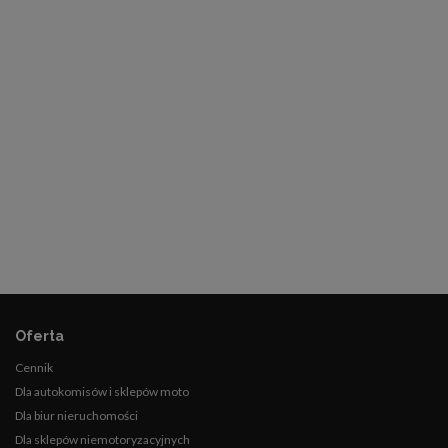
Oferta
Cennik
Dla autokomisów i sklepów moto
Dla biur nieruchomości
Dla sklepów niemotoryzacyjnych