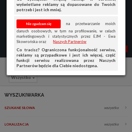
wyświetlane reklamy są dopasowane do Twoich
potrzeb i jest ich mniej.
na przetwarzanie moich
danych osobowych, w tym na profilowanie, w celach
marketingowych i statystycznych przez EJM - Ewa
Skowrońska oraz
Naszych Partnerów
MENU
MOJA AG
OGŁ.
Co tracisz? Ograniczona funkcjonalność serwisu,
reklamy są przypadkowe i jest ich więcej, część
PRZEGLĄD
funkcji serwisu realizowana przez Naszych
Partnerów będzie dla Ciebie niedostępna.
Samochody osobowe
Land Rover
OGŁOSZENIA
Wszystko
OFERTA DLA FIRM
DOŁADUJ KONTO
WYSZUKIWARKA
KOSZYK
SZUKANE SŁOWA
wszystko
HISTORIA
LOKALIZACJA
wszystko