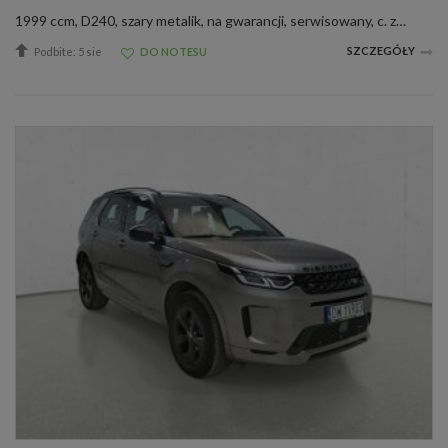
1999 ccm, D240, szary metalik, na gwarancji, serwisowany, c. zamek, czujnik deszczu, el. reg. lusterka, wspom. kier., &lt;b&gt;Witam Państwa&lt;\/b&gt; Do sprzedania posiadamy sprowadzonego &lt;b&gt;Land Rovera Range Rovera Discovery po face liftingu...
SZCZEGÓŁY
Podbite: 5 sie
DO NOTESU