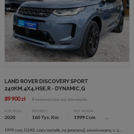
LAND ROVER DISCOVERY SPORT
240KM,4X4,HSE,R - DYNAMIC,G
89 900 zł
Kamienna Góra, woj. dolnośląskie
ROK PROD.
PRZEBIEG
POJ. SILNIKA
2020
160 Tys. Km
1999 Ccm
1999 ccm, D240, szary metalik, na gwarancji, serwisowany, c. zamek, czujnik deszczu, el. reg. lusterka, wspom. kier., &lt;b&gt;Witam Państwa&lt;\/b&gt; Do sprzedania posiadamy sprowadzonego &lt;b&gt;Land Rovera Range Rovera Sport R-Dynamic w wersji H...