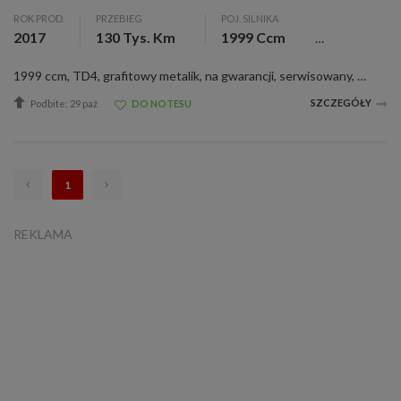
ROK PROD.
PRZEBIEG
POJ. SILNIKA
2017
130 Tys. Km
1999 Ccm
1999 ccm, TD4, grafitowy metalik, na gwarancji, serwisowany, c. zamek, czujnik deszczu, el. reg. lusterka, wspom. kier., &lt;b&gt;Witam Państwa&lt;\/b&gt; Do sprzedania posiadamy świeżo sprowadzonego &lt;b&gt;Land Rovera Range Rovera Evoquea po face...
SZCZEGÓŁY
Podbite: 29 paź
DO NOTESU
1
REKLAMA