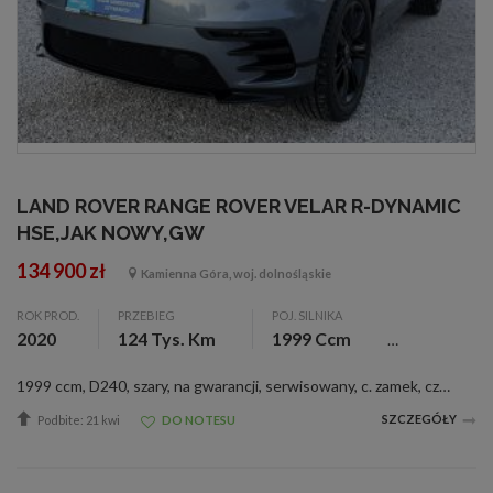
LAND ROVER RANGE ROVER VELAR R-DYNAMIC
HSE,JAK NOWY,GW
134 900 zł
Kamienna Góra, woj. dolnośląskie
ROK PROD.
PRZEBIEG
POJ. SILNIKA
2020
124 Tys. Km
1999 Ccm
1999 ccm, D240, szary, na gwarancji, serwisowany, c. zamek, czujnik deszczu, el. reg. lusterka, wspom. kier., &lt;b&gt;Witam Państwa&lt;\/b&gt; Do sprzedania posiadamy sprowadzonego &lt;b&gt;Land Rovera Range Rovera Velara w wersji R-Dynamic&lt;\/b&g...
SZCZEGÓŁY
Podbite: 21 kwi
DO NOTESU