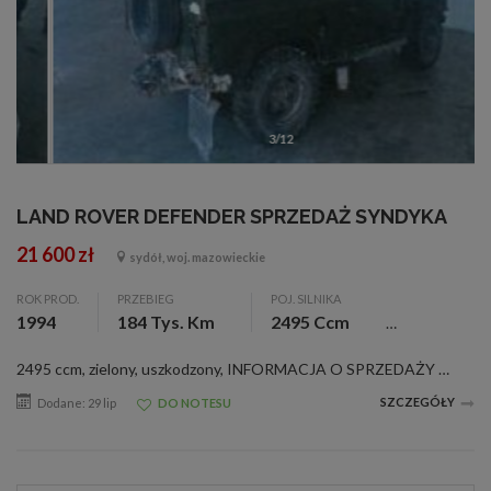
3/12
LAND ROVER DEFENDER SPRZEDAŻ SYNDYKA
21 600 zł
sydół, woj. mazowieckie
ROK PROD.
PRZEBIEG
POJ. SILNIKA
1994
184 Tys. Km
2495 Ccm
2495 ccm, zielony, uszkodzony, INFORMACJA O SPRZEDAŻY RUCHOMOŚCI Syndyk Masy Upadłości Moniki Katarzyny Stępień w postępowaniu upadłościowym o sygn. akt RA1R/GUp/4/2025 informuje o sprzedaży z wolnej ręki wchodzącego w skład masy upadło
SZCZEGÓŁY
Dodane: 29 lip
DO NOTESU