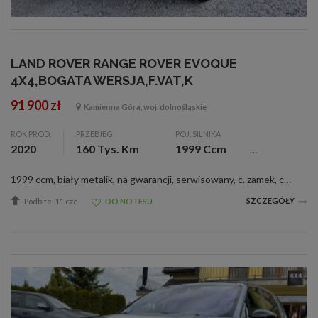
LAND ROVER RANGE ROVER EVOQUE
4X4,BOGATA WERSJA,F.VAT,K
91 900 zł
Kamienna Góra, woj. dolnośląskie
ROK PROD.
PRZEBIEG
POJ. SILNIKA
2020
160 Tys. Km
1999 Ccm
1999 ccm, biały metalik, na gwarancji, serwisowany, c. zamek, czujnik deszczu, el. reg. lusterka, wspom. kier., &lt;b&gt;Witam Państwa&lt;\/b&gt; Do sprzedania posiadamy &lt;b&gt;Land Rovera Range Rovera Evoquea drugiej generacji &lt;\/b&gt;z roku 2...
SZCZEGÓŁY
Podbite: 11 cze
DO NOTESU