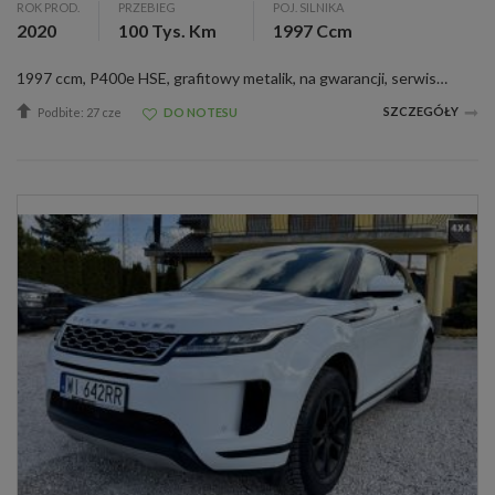
ROK PROD.
PRZEBIEG
POJ. SILNIKA
2020
100 Tys. Km
1997 Ccm
1997 ccm, P400e HSE, grafitowy metalik, na gwarancji, serwisowany, c. zamek, czujnik deszczu, el. reg. lusterka, wspom. kier., &lt;b&gt;Witam Państwa&lt;\/b&gt; Do sprzedania posiadamy sprowadzonego &lt;b&gt;Land Rovera Range Rovera Sporta&lt;\/b&gt; ...
SZCZEGÓŁY
Podbite: 27 cze
DO NOTESU