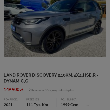
LAND ROVER DISCOVERY 240KM,4X4,HSE,R -
DYNAMIC,G
149 900 zł
Kamienna Góra, woj. dolnośląskie
ROK PROD.
PRZEBIEG
POJ. SILNIKA
2021
111 Tys. Km
1999 Ccm