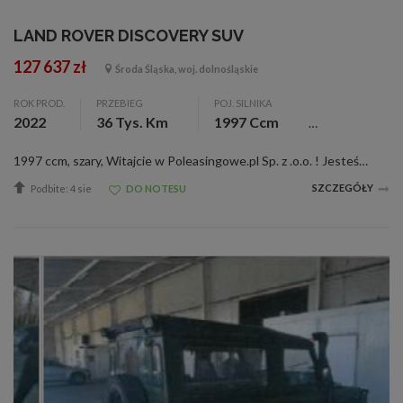
LAND ROVER DISCOVERY SUV
127 637 zł
Środa Śląska, woj. dolnośląskie
ROK PROD.
PRZEBIEG
POJ. SILNIKA
2022
36 Tys. Km
1997 Ccm
1997 ccm, szary, Witajcie w Poleasingowe.pl Sp. z .o.o. ! Jesteśmy liderem sprzedaży samochodów poleasingowych, poflotowych i powindykacyjnych. Mamy dla was świetną okazję! Zobaczcie LAND ROVER DISCOVERY wraz z raportami stanu technicznego. W ra...
SZCZEGÓŁY
Podbite: 4 sie
DO NOTESU