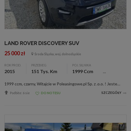
LAND ROVER DISCOVERY SUV
25 000 zł
Środa Śląska, woj. dolnośląskie
ROK PROD.
PRZEBIEG
POJ. SILNIKA
2015
151 Tys. Km
1999 Ccm
1999 ccm, czarny, Witajcie w Poleasingowe.pl Sp. z .o.o. ! Jesteśmy liderem sprzedaży samochodów poleasingowych, poflotowych i powindykacyjnych. Mamy dla was świetną okazję! Zobaczcie LAND ROVER DISCOVERY wraz z raportami stanu technicznego. W r...
SZCZEGÓŁY
Podbite: 6 sie
DO NOTESU