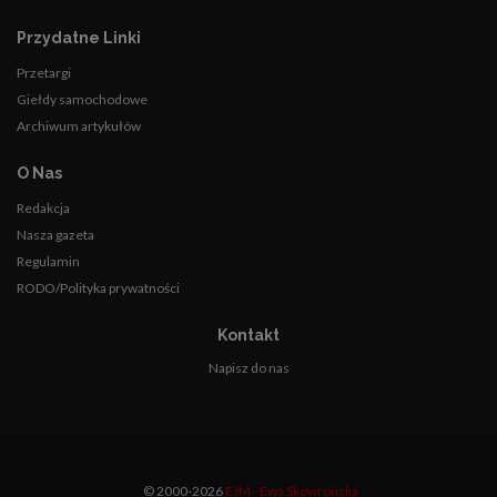
Przydatne Linki
Przetargi
Giełdy samochodowe
Archiwum artykułów
O Nas
Redakcja
Nasza gazeta
Regulamin
RODO/Polityka prywatności
Kontakt
Napisz do nas
© 2000-2026
EJM - Ewa Skowrońska