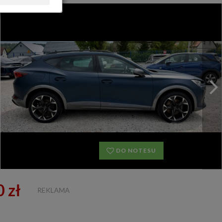
OFERTA DLA FIRM
DOŁADUJ KONTO
KOSZYK
HISTORIA
DO NOTESU
 zł
REKLAMA