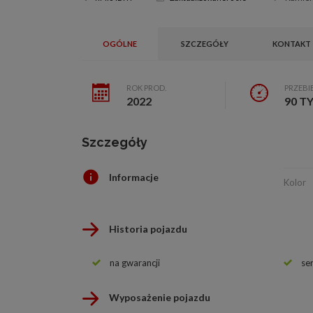
OGÓLNE
SZCZEGÓŁY
KONTAKT
ROK PROD.
PRZEBI
2022
90 T
Szczegóły
Informacje
Kolor
Historia pojazdu
na gwarancji
se
Wyposażenie pojazdu