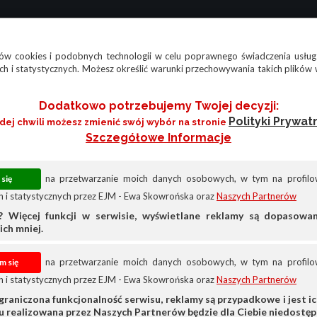
w cookies i podobnych technologii w celu poprawnego świadczenia usług
h i statystycznych. Możesz określić warunki przechowywania takich plików 
Dodatkowo potrzebujemy Twojej decyzji:
Polityki Prywat
żdej chwili możesz zmienić swój wybór na stronie
Szczegółowe Informacje
na przetwarzanie moich danych osobowych, w tym na profilow
 i statystycznych przez EJM - Ewa Skowrońska oraz
Naszych Partnerów
? Więcej funkcji w serwisie, wyświetlane reklamy są dopasow
ich mniej.
na przetwarzanie moich danych osobowych, w tym na profilow
 i statystycznych przez EJM - Ewa Skowrońska oraz
Naszych Partnerów
Inne
graniczona funkcjonalność serwisu, reklamy są przypadkowe i jest ich
su realizowana przez Naszych Partnerów będzie dla Ciebie niedostęp