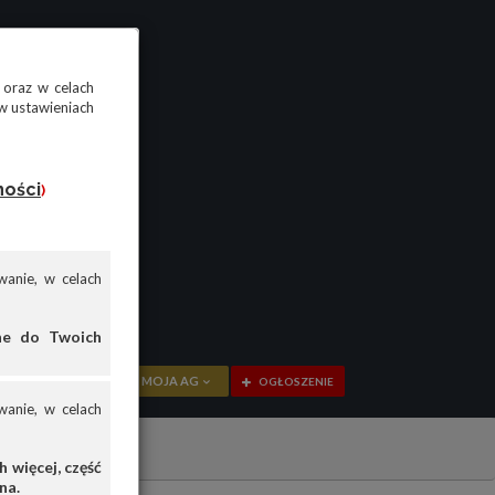
 oraz w celach
w ustawieniach
ności
)
anie, w celach
ane do Twoich
MOJA AG
OGŁOSZENIE
anie, w celach
PRZEGLĄD
OGŁOSZENIA
 więcej, część
na.