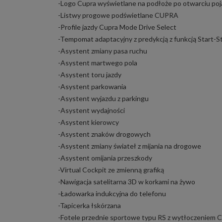
-Logo Cupra wyświetlane na podłoże po otwarciu po
-Listwy progowe podświetlane CUPRA
-Profile jazdy Cupra Mode Drive Select
-Tempomat adaptacyjny z predykcją z funkcją Start-St
-Asystent zmiany pasa ruchu
-Asystent martwego pola
-Asystent toru jazdy
-Asystent parkowania
-Asystent wyjazdu z parkingu
-Asystent wydajności
-Asystent kierowcy
-Asystent znaków drogowych
-Asystent zmiany świateł z mijania na drogowe
-Asystent omijania przeszkody
-Virtual Cockpit ze zmienną grafiką
-Nawigacja satelitarna 3D w korkami na żywo
-Ładowarka indukcyjna do telefonu
-Tapicerka łskórzana
-Fotele przednie sportowe typu RS z wytłoczeniem 