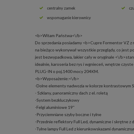
centralny zamek
cz
wspomaganie kierownicy
<b>Witam Państwa<\/b>
Do sprzedania posiadamy <b>Cupre Formentor VZ z r
na bieżąco wykonywał wszystkie przeglądy, co jest p
jest bezwypadkowa, lakier cały w oryginale <\/b>stan 
idealnie, karoseria bez rys i wgnieceń, wnętrze czy
PLUG-IN o poj.1400 mocy 204KM.
<b>Wyposażenie:<\/b>
-Dolne elementy nadwozia w kolorze kontrastowym 
- Szklany, panoramiczny dach z el. roletą
-System bezkluczykowy
-Felgi aluminiowe 19''
-Przyciemniane szyby boczne i tylne
-Przednie reflektory Full Led, dynamiczne i skrętne z
-Tylne lampy Full Led z kierunkowskazami dynamicznym