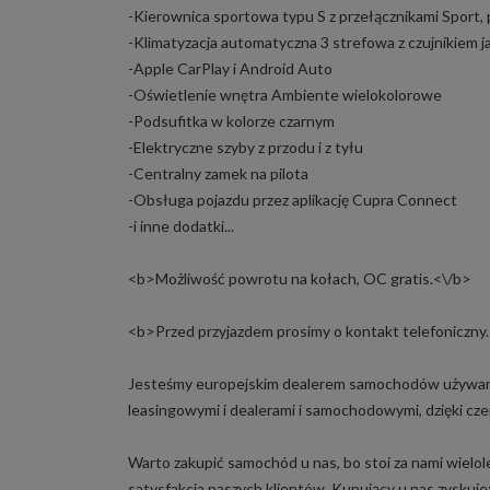
-Kierownica sportowa typu S z przełącznikami Sport
-Klimatyzacja automatyczna 3 strefowa z czujnikiem j
-Apple CarPlay i Android Auto
-Oświetlenie wnętra Ambiente wielokolorowe
-Podsufitka w kolorze czarnym
-Elektryczne szyby z przodu i z tyłu
-Centralny zamek na pilota
-Obsługa pojazdu przez aplikację Cupra Connect
-i inne dodatki...
<b>Możliwość powrotu na kołach, OC gratis.<\/b>
<b>Przed przyjazdem prosimy o kontakt telefoniczny
Jesteśmy europejskim dealerem samochodów używany
leasingowymi i dealerami i samochodowymi, dzięki c
Warto zakupić samochód u nas, bo stoi za nami wielol
satysfakcja naszych klientów. Kupujący u nas zyskuje