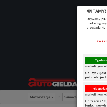
WITAMY!
Używamy plikó
marketingowyc
przeglądarki.
(w ka
marketingowych
Co zyskujesz
potrzeb i jest 
marketingowych
Motoryzacja
Samochody osobowe
Co tracisz? O
funkcji serwi