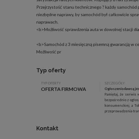
Przejrzystość stanu technicznego ? każdy samochód 
niezbędne naprawy, by samochód był całkowicie spraw
naprawach.
<b>Możliwość sprawdzenia auta w dowolnej stacji di
<b>Samochód z 3 miesięczną pisemną gwarancją w ce
Możliwość pr
Typ oferty
TYP OFERTY
SZCZEGÓŁY
OFERTA FIRMOWA
Ogłoszeniodawcą jes
Pamiętaj, że serwis 
bezpośrednio z ogłos
konsumenckiej, a Tob
przeprowadzenia trans
Kontakt