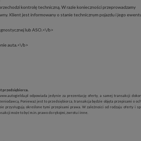
przechodzi kontrolę techniczną. W razie konieczności przeprowadzamy
ny. Klient jest informowany o stanie technicznym pojazdu i jego ewent
agnostycznej lub ASO.<\/b>
nie auta.<\/b>
t przedsiębiorca.
www.autogielda.pl odpowiada jedynie za prezentację oferty, a samej transakcji doko
zeniodawcą. Ponieważ jest to przedsiębiorca, transakcja będzie objęta przepisami o oc
ie przysługują określone tymi przepisami prawa. W zależności od rodzaju oferty i s
akcji może to być m.in. prawo do rękojmi, zwrotu i inne.