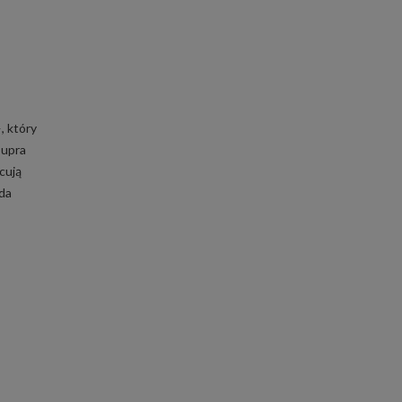
, który
Cupra
cują
yda