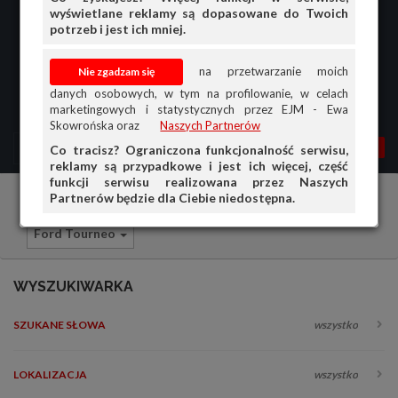
wyświetlane reklamy są dopasowane do Twoich
potrzeb i jest ich mniej.
na przetwarzanie moich
danych osobowych, w tym na profilowanie, w celach
marketingowych i statystycznych przez EJM - Ewa
Skowrońska oraz
Naszych Partnerów
MENU
MOJA AG
OGŁ.
Co tracisz? Ograniczona funkcjonalność serwisu,
reklamy są przypadkowe i jest ich więcej, część
PRZEGLĄD
funkcji serwisu realizowana przez Naszych
Partnerów będzie dla Ciebie niedostępna.
Samochody osobowe
Ford
OGŁOSZENIA
Ford Tourneo
OFERTA DLA FIRM
DOŁADUJ KONTO
WYSZUKIWARKA
KOSZYK
SZUKANE SŁOWA
wszystko
HISTORIA
LOKALIZACJA
wszystko