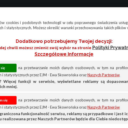
w cookies i podobnych technologii w celu poprawnego świadczenia usług
h i statystycznych. Możesz określić warunki przechowywania takich plików 
Dodatkowo potrzebujemy Twojej decyzji:
Polityki Prywat
żdej chwili możesz zmienić swój wybór na stronie
Szczegółowe Informacje
na przetwarzanie moich danych osobowych, w tym na profilow
 i statystycznych przez EJM - Ewa Skowrońska oraz
Naszych Partnerów
? Więcej funkcji w serwisie, wyświetlane reklamy są dopasow
ich mniej.
na przetwarzanie moich danych osobowych, w tym na profilow
 i statystycznych przez EJM - Ewa Skowrońska oraz
Naszych Partnerów
graniczona funkcjonalność serwisu, reklamy są przypadkowe i jest ich
su realizowana przez Naszych Partnerów będzie dla Ciebie niedostęp