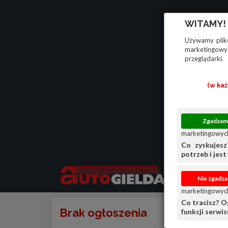
WITAMY!
Używamy plikó
marketingowyc
przeglądarki.
(w ka
marketingowych
Co zyskujesz
potrzeb i jest 
marketingowych
Co tracisz? O
Brak ogłoszenia
funkcji serwi