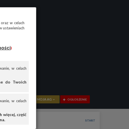
 oraz w celach
w ustawieniach
ności
)
anie, w celach
ane do Twoich
MOJA AG
OGŁOSZENIE
anie, w celach
PRZEGLĄD
 więcej, część
na.
OGŁOSZENIA
START