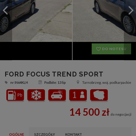
DO NOTESU
FORD FOCUS TREND SPORT
Tarnobrzeg, woj. podkarpackie
nr
IN64KLH
Podbite: 13 lip
14 500 zł
do negocjacji
OGÓLNE
SZCZEGÓŁY
KONTAKT