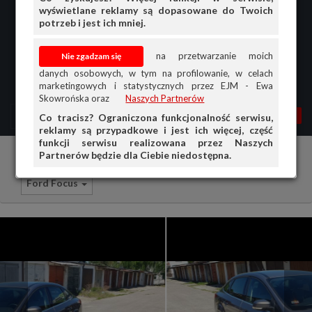
wyświetlane reklamy są dopasowane do Twoich
potrzeb i jest ich mniej.
na przetwarzanie moich
danych osobowych, w tym na profilowanie, w celach
marketingowych i statystycznych przez EJM - Ewa
Skowrońska oraz
Naszych Partnerów
MENU
MOJA AG
OGŁ.
Co tracisz? Ograniczona funkcjonalność serwisu,
reklamy są przypadkowe i jest ich więcej, część
PRZEGLĄD
funkcji serwisu realizowana przez Naszych
Partnerów będzie dla Ciebie niedostępna.
Samochody osobowe
Ford
OGŁOSZENIA
Ford Focus
OFERTA DLA FIRM
DOŁADUJ KONTO
KOSZYK
HISTORIA