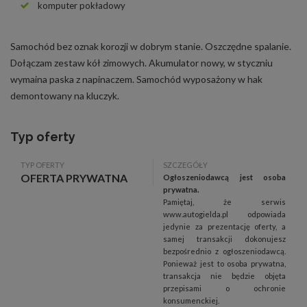
komputer pokładowy
Samochód bez oznak korozji w dobrym stanie. Oszczędne spalanie.
Dołączam zestaw kół zimowych. Akumulator nowy, w styczniu
wymaina paska z napinaczem. Samochód wyposażony w hak
demontowany na kluczyk.
Typ oferty
TYP OFERTY
SZCZEGÓŁY
OFERTA PRYWATNA
Ogłoszeniodawcą jest osoba
prywatna.
Pamiętaj, że serwis
www.autogielda.pl odpowiada
jedynie za prezentację oferty, a
samej transakcji dokonujesz
bezpośrednio z ogłoszeniodawcą.
Ponieważ jest to osoba prywatna,
transakcja nie będzie objęta
przepisami o ochronie
konsumenckiej.