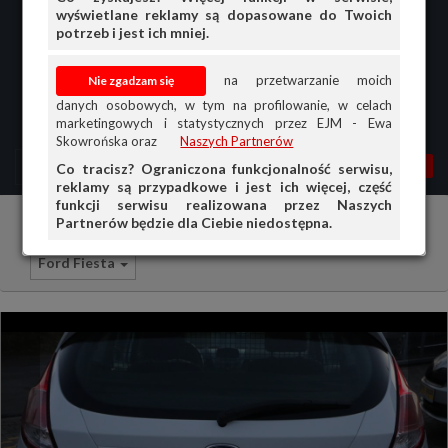
wyświetlane reklamy są dopasowane do Twoich
potrzeb i jest ich mniej.
na przetwarzanie moich
danych osobowych, w tym na profilowanie, w celach
marketingowych i statystycznych przez EJM - Ewa
Skowrońska oraz
Naszych Partnerów
MENU
MOJA AG
OGŁ.
Co tracisz? Ograniczona funkcjonalność serwisu,
reklamy są przypadkowe i jest ich więcej, część
PRZEGLĄD
funkcji serwisu realizowana przez Naszych
Partnerów będzie dla Ciebie niedostępna.
Samochody osobowe
Ford
OGŁOSZENIA
Ford Fiesta
OFERTA DLA FIRM
DOŁADUJ KONTO
KOSZYK
HISTORIA