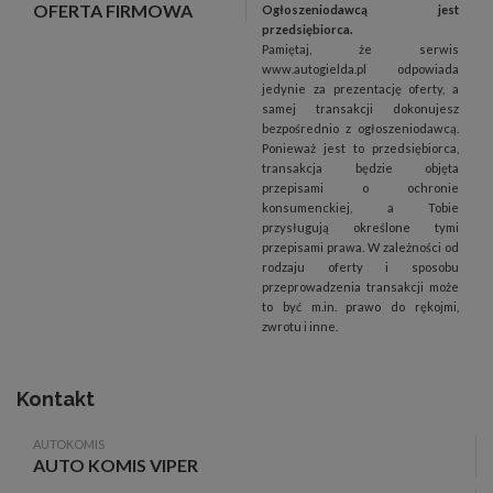
OFERTA FIRMOWA
Ogłoszeniodawcą jest
przedsiębiorca.
Pamiętaj, że serwis
www.autogielda.pl odpowiada
jedynie za prezentację oferty, a
samej transakcji dokonujesz
bezpośrednio z ogłoszeniodawcą.
Ponieważ jest to przedsiębiorca,
transakcja będzie objęta
przepisami o ochronie
konsumenckiej, a Tobie
przysługują określone tymi
przepisami prawa. W zależności od
rodzaju oferty i sposobu
przeprowadzenia transakcji może
to być m.in. prawo do rękojmi,
zwrotu i inne.
Kontakt
AUTOKOMIS
AUTO KOMIS VIPER