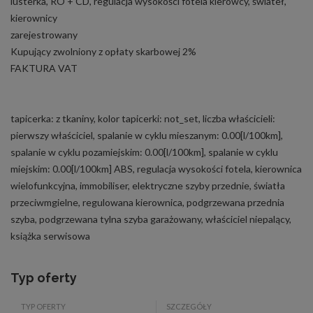
lusterka, RO + CD, regulacja wysokości fotela kierowcy, świateł,
kierownicy
zarejestrowany
Kupujący zwolniony z opłaty skarbowej 2%
FAKTURA VAT
tapicerka: z tkaniny, kolor tapicerki: not_set, liczba właścicieli:
pierwszy właściciel, spalanie w cyklu mieszanym: 0.00[l/100km],
spalanie w cyklu pozamiejskim: 0.00[l/100km], spalanie w cyklu
miejskim: 0.00[l/100km] ABS, regulacja wysokości fotela, kierownica
wielofunkcyjna, immobiliser, elektryczne szyby przednie, światła
przeciwmgielne, regulowana kierownica, podgrzewana przednia
szyba, podgrzewana tylna szyba garażowany, właściciel niepalący,
książka serwisowa
Typ oferty
TYP OFERTY
SZCZEGÓŁY