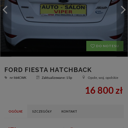
DO NOTESU
FORD FIESTA HATCHBACK
Opole, woj. opolskie
nr
II64CWK
Zaktualizowane: 1 lip
16 800 zł
OGÓLNE
SZCZEGÓŁY
KONTAKT