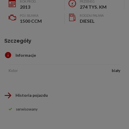
ROK PROD.
PRZEBIEG
2013
274 TYS. KM
POJ. SILNIKA
RODZAJ PALIWA
1500 CCM
DIESEL
Szczegóły
Informacje
Kolor
biały
Historia pojazdu
serwisowany