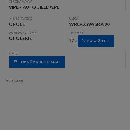
STRONA WWW
VIPER.AUTOGIELDA.PL
MIEJSCOWOŚĆ
ULICA
OPOLE
WROCŁAWSKA 90
WOJEWÓDZTWO
TELEFON
OPOLSKIE
77 ...
POKAŻ TEL.
E-MAIL
POKAŻ ADRES E-MAIL
REKLAMA