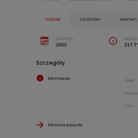
OGÓLNE
SZCZEGÓŁY
KONTAKT
ROK PROD.
PRZEBI
2005
217 T
Szczegóły
Informacje
Silnik
Liczba 
Moc
Historia pojazdu