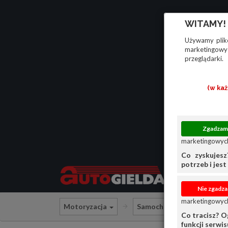
WITAMY!
Używamy plikó
marketingowyc
przeglądarki.
(w ka
marketingowych
Co zyskujesz
potrzeb i jest 
marketingowych
Motoryzacja
Samochody osobowe
Co tracisz? O
funkcji serwi