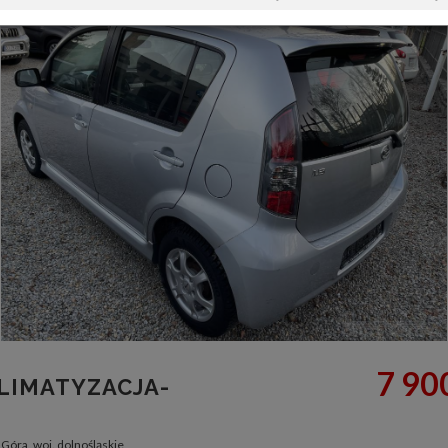
7 900
LIMATYZACJA-
 Góra, woj. dolnośląskie