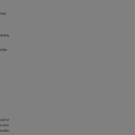
 bez
auta,
oria-
nujesz
hronie
posobu