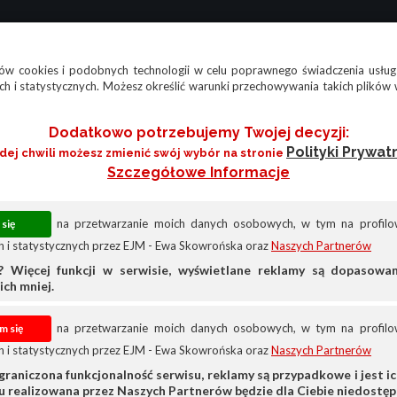
w cookies i podobnych technologii w celu poprawnego świadczenia usług
h i statystycznych. Możesz określić warunki przechowywania takich plików 
Dodatkowo potrzebujemy Twojej decyzji:
Polityki Prywat
żdej chwili możesz zmienić swój wybór na stronie
Szczegółowe Informacje
na przetwarzanie moich danych osobowych, w tym na profilow
 i statystycznych przez EJM - Ewa Skowrońska oraz
Naszych Partnerów
? Więcej funkcji w serwisie, wyświetlane reklamy są dopasow
ich mniej.
na przetwarzanie moich danych osobowych, w tym na profilow
 i statystycznych przez EJM - Ewa Skowrońska oraz
Naszych Partnerów
Daihatsu
Daihatsu Sirion
graniczona funkcjonalność serwisu, reklamy są przypadkowe i jest ich
su realizowana przez Naszych Partnerów będzie dla Ciebie niedostęp