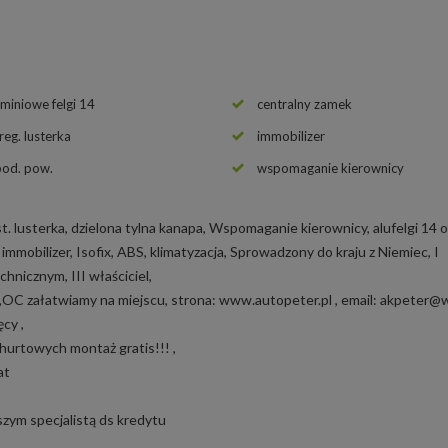
uminiowe felgi 14
centralny zamek
 reg. lusterka
immobilizer
pod. pow.
wspomaganie kierownicy
ust. lusterka, dzielona tylna kanapa, Wspomaganie kierownicy, alufelgi 14
 immobilizer, Isofix, ABS, klimatyzacja, Sprowadzony do kraju z Niemiec, I
chnicznym, III właściciel,
OC załatwiamy na miejscu, strona: www.autopeter.pl , email: akpeter@wp
cy ,
hurtowych montaż gratis!!! ,
at
zym specjalistą ds kredytu