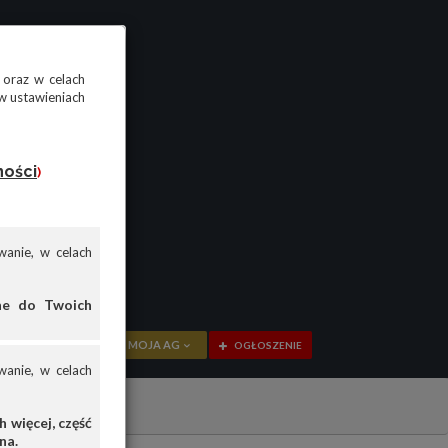
 oraz w celach
w ustawieniach
ności
)
anie, w celach
ane do Twoich
MOJA AG
OGŁOSZENIE
anie, w celach
PRZEGLĄD
OGŁOSZENIA
 więcej, część
na.