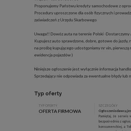
Proponujemy Państwu kredyty samochodowe z oproc
Procedury uproszczone dla osób fizycznych i prowadzą
zaświadczeń z Urzędu Skarbowego
Uwaga!! Dowóz auta na terenie Polski -Dostarczymy a
Kupujesz auto sprawdzone, dobre, gotowe do jazdy, na 
na prośbę kupującego udostępniamy nr vin, pierwszą re
ewidencja pojazdów )
Niniejsze ogłoszenie jest wyłącznie informacja handlo
Sprzedający nie odpowiada za ewentualne błędy lub 
Typ oferty
TYP OFERTY
SZCZEGÓŁY
OFERTA FIRMOWA
Ogłoszeniodawcą jes
Pamiętaj, że serwis 
bezpośrednio z ogłos
konsumenckiej, a Tob