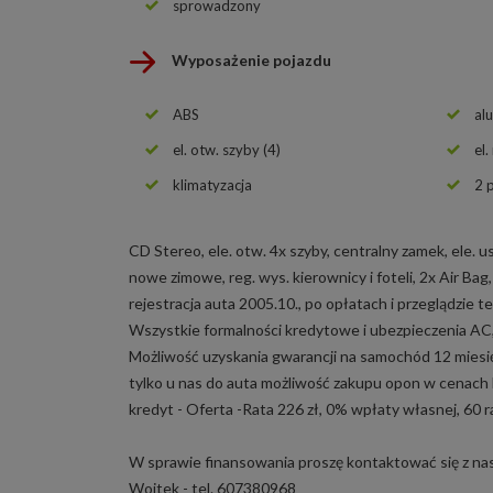
sprowadzony
Wyposażenie pojazdu
ABS
al
el. otw. szyby (4)
el.
klimatyzacja
2 
CD Stereo, ele. otw. 4x szyby, centralny zamek, ele. 
nowe zimowe, reg. wys. kierownicy i foteli, 2x Air Bag,
rejestracja auta 2005.10., po opłatach i przeglądzie te
Wszystkie formalności kredytowe i ubezpieczenia AC,
Możliwość uzyskania gwarancji na samochód 12 miesię
tylko u nas do auta możliwość zakupu opon w cenach 
kredyt - Oferta -Rata 226 zł, 0% wpłaty własnej, 60 r
W sprawie finansowania proszę kontaktować się z nas
Wojtek - tel. 607380968