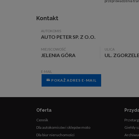
przeprowadzenia trans
Kontakt
AUTOKOMIS
AUTO PETER SP. Z O.O.
MIEJSCOWOŚĆ
ULICA
JELENIA GÓRA
UL. ZGORZEL
E-MAIL
POKAŻ ADRES E-MAIL
Oferta
Przyda
Cennik
Przetarg
Dla autokomisów i sklepów moto
Giełdy 
Dla biur nieruchomości
Archiwu