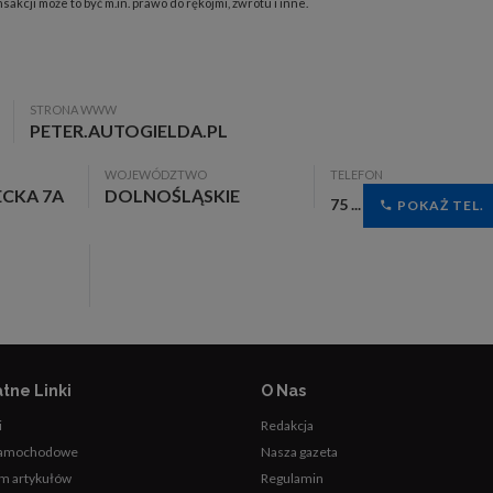
akcji może to być m.in. prawo do rękojmi, zwrotu i inne.
STRONA WWW
PETER.AUTOGIELDA.PL
WOJEWÓDZTWO
TELEFON
ECKA 7A
DOLNOŚLĄSKIE
75 ...
POKAŻ TEL.
tne Linki
O Nas
i
Redakcja
samochodowe
Nasza gazeta
m artykułów
Regulamin