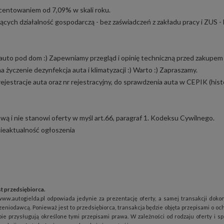
entowaniem od 7,09% w skali roku.
cych działalność gospodarczą - bez zaświadczeń z zakładu pracy i ZUS -
uto pod dom :) Zapewniamy przegląd i opinię techniczną przed zakupem 
życzenie dezynfekcja auta i klimatyzacji :) Warto :) Zapraszamy.
jestracje auta oraz nr rejestracyjny, do sprawdzenia auta w CEPIK (hist
wą i nie stanowi oferty w myśl art.66, paragraf 1. Kodeksu Cywilnego.
nieaktualność ogłoszenia
t przedsiębiorca.
www.autogielda.pl odpowiada jedynie za prezentację oferty, a samej transakcji doko
zeniodawcą. Ponieważ jest to przedsiębiorca, transakcja będzie objęta przepisami o oc
ie przysługują określone tymi przepisami prawa. W zależności od rodzaju oferty i s