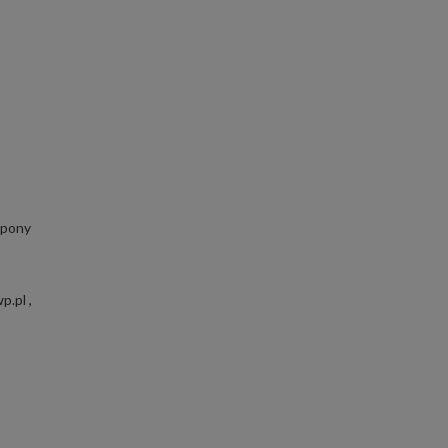
 opony
.pl ,