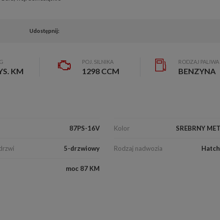
Udostępnij:
EG
POJ. SILNIKA
RODZAJ PALIWA
YS. KM
1298 CCM
BENZYNA
87PS-16V
Kolor
SREBRNY MET
drzwi
5-drzwiowy
Rodzaj nadwozia
Hatch
moc 87 KM