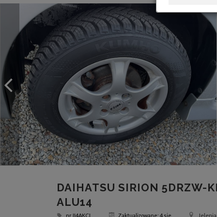
DAIHATSU SIRION 5DRZW-K
ALU14
Jelenia
nr
II4AKCL
Zaktualizowane: 4 sie