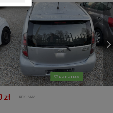
OFERTA DLA FIRM
DOŁADUJ KONTO
KOSZYK
HISTORIA
DO NOTESU
 zł
REKLAMA