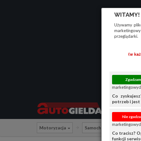
WITAMY!
Używamy plikó
marketingowyc
przeglądarki.
(w ka
marketingowych
Co zyskujesz
potrzeb i jest 
marketingowych
Motoryzacja
Samochody osobowe
Co tracisz? O
funkcji serwi