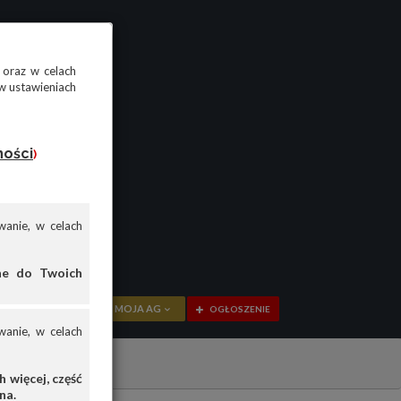
 oraz w celach
w ustawieniach
ności
)
anie, w celach
ane do Twoich
MOJA AG
OGŁOSZENIE
anie, w celach
PRZEGLĄD
OGŁOSZENIA
 więcej, część
na.