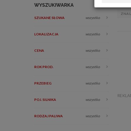
WYSZUKIWARKA
ZNA
SZUKANE SŁOWA
wszystko
LOKALIZACJA
wszystko
CENA
wszystko
ROK PROD.
wszystko
PRZEBIEG
wszystko
REKL
POJ. SILNIKA
wszystko
RODZAJ PALIWA
wszystko