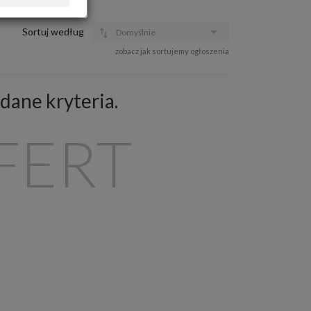
OFERTA DLA FIRM
DOŁADUJ KONTO
Sortuj według
Domyślnie
KOSZYK
zobacz jak sortujemy ogłoszenia
HISTORIA
dane kryteria.
FERT