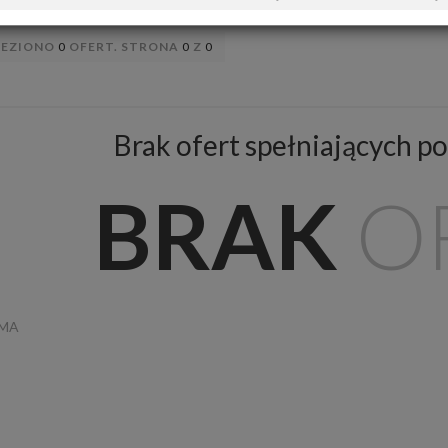
LEZIONO
0
OFERT. STRONA
0
Z
0
Brak ofert spełniających po
BRAK
O
AMA