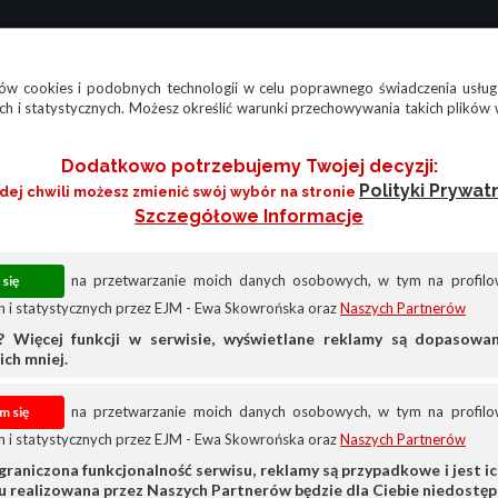
w cookies i podobnych technologii w celu poprawnego świadczenia usług
h i statystycznych. Możesz określić warunki przechowywania takich plików 
Dodatkowo potrzebujemy Twojej decyzji:
Polityki Prywat
żdej chwili możesz zmienić swój wybór na stronie
Szczegółowe Informacje
na przetwarzanie moich danych osobowych, w tym na profilow
 i statystycznych przez EJM - Ewa Skowrońska oraz
Naszych Partnerów
? Więcej funkcji w serwisie, wyświetlane reklamy są dopasow
ich mniej.
na przetwarzanie moich danych osobowych, w tym na profilow
 i statystycznych przez EJM - Ewa Skowrońska oraz
Naszych Partnerów
Dacia
Dacia Lodgy
graniczona funkcjonalność serwisu, reklamy są przypadkowe i jest ich
su realizowana przez Naszych Partnerów będzie dla Ciebie niedostęp