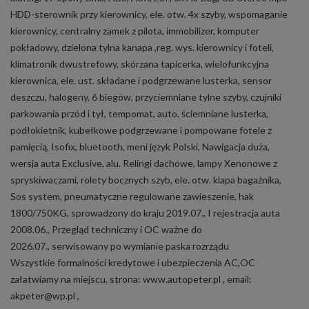
HDD-sterownik przy kierownicy, ele. otw. 4x szyby, wspomaganie
kierownicy, centralny zamek z pilota, immobilizer, komputer
pokładowy, dzielona tylna kanapa ,reg. wys. kierownicy i foteli,
klimatronik dwustrefowy, skórzana tapicerka, wielofunkcyjna
kierownica, ele. ust. składane i podgrzewane lusterka, sensor
deszczu, halogeny, 6 biegów, przyciemniane tylne szyby, czujniki
parkowania przód i tył, tempomat, auto. ściemniane lusterka,
podłokietnik, kubełkowe podgrzewane i pompowane fotele z
pamięcią, Isofix, bluetooth, meni język Polski, Nawigacja duża,
wersja auta Exclusive, alu. Relingi dachowe, lampy Xenonowe z
spryskiwaczami, rolety bocznych szyb, ele. otw. klapa bagażnika,
Sos system, pneumatyczne regulowane zawieszenie, hak
1800/750KG, sprowadzony do kraju 2019.07., I rejestracja auta
2008.06., Przegląd techniczny i OC ważne do
2026.07., serwisowany po wymianie paska rozrządu
Wszystkie formalności kredytowe i ubezpieczenia AC,OC
załatwiamy na miejscu, strona: www.autopeter.pl , email:
akpeter@wp.pl ,