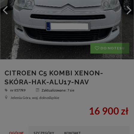
DO NOTESU
CITROEN C5 KOMBI XENON-
SKÓRA-HAK-ALU17-NAV
nr
II577R9
Zaktualizowane: 7 sie
Jelenia Góra, woj. dolnośląskie
16 900 zł
OGÓLNE
SZCZEGÓŁY
KONTAKT