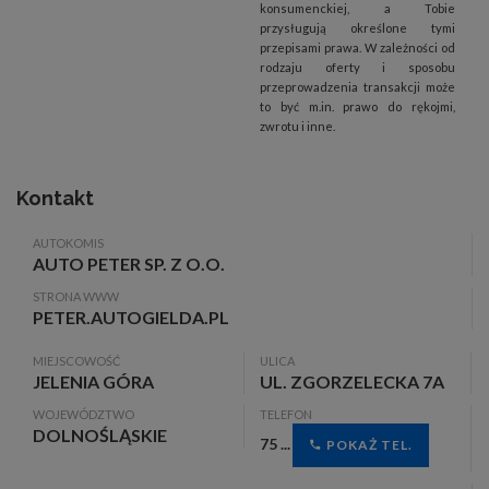
konsumenckiej, a Tobie
przysługują określone tymi
przepisami prawa. W zależności od
rodzaju oferty i sposobu
przeprowadzenia transakcji może
to być m.in. prawo do rękojmi,
zwrotu i inne.
Kontakt
AUTOKOMIS
AUTO PETER SP. Z O.O.
STRONA WWW
PETER.AUTOGIELDA.PL
MIEJSCOWOŚĆ
ULICA
JELENIA GÓRA
UL. ZGORZELECKA 7A
WOJEWÓDZTWO
TELEFON
DOLNOŚLĄSKIE
75 ...
POKAŻ TEL.