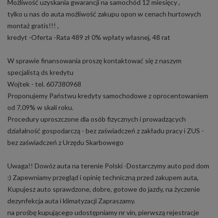
Możliwość uzyskania gwarancji na samochód 12 miesięcy ,
tylko u nas do auta możliwość zakupu opon w cenach hurtowych
montaż gratis!!! ,
kredyt -Oferta -Rata 489 zł 0% wpłaty własnej, 48 rat
W sprawie finansowania proszę kontaktować się z naszym
specjalistą ds kredytu
Wojtek - tel. 607380968
Proponujemy Państwu kredyty samochodowe z oprocentowaniem
od 7,09% w skali roku.
Procedury uproszczone dla osób fizycznych i prowadzących
działalność gospodarczą - bez zaświadczeń z zakładu pracy i ZUS -
bez zaświadczeń z Urzędu Skarbowego
Uwaga!! Dowóz auta na terenie Polski -Dostarczymy auto pod dom
:) Zapewniamy przegląd i opinię techniczną przed zakupem auta,
Kupujesz auto sprawdzone, dobre, gotowe do jazdy, na życzenie
dezynfekcja auta i klimatyzacji Zapraszamy.
na prośbę kupującego udostępniamy nr vin, pierwszą rejestracje