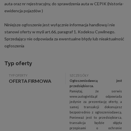
auta oraz nr rejestracyjny, do sprawdzenia auta w CEPIK (historia-
ewidencja pojazdów )
Niniejsze ogłoszenie jest wyłącznie informacja handlową i nie
stanowi oferty w myśl art.66, paragraf 1. Kodeksu Cywilnego.
Sprzedający nie odpowiada za ewentualne błędy lub nieaktualność
ogłoszenia
Typ oferty
TYP OFERTY
SZCZEGÓŁY
OFERTA FIRMOWA
Ogłoszeniodawcą jest
przedsiębiorca.
Pamiętaj, że serwis
www.autogielda.pl odpowiada
jedynie za prezentację oferty, a
samej transakcji dokonujesz
bezpośrednio z ogłoszeniodawcą.
Ponieważ jest to przedsiębiorca,
transakcja będzie objęta
przepisami o ochronie