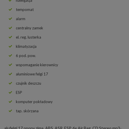
nawigacja
tempomat
alarm
centralny zamek
el. reg. lusterka
klimatyzacja
6 pod. pow.
wspomaganie kierownicy
aluminiowe felgi 17
czujnik deszczu
ESP
komputer pokładowy
tap. skórzana
alufelgi 17 opony zima, ABS, ASR, ESP, 6x Air Bag, CD Stereo mp3-