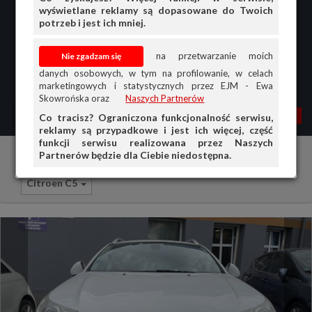
wyświetlane reklamy są dopasowane do Twoich
potrzeb i jest ich mniej.
na przetwarzanie moich
danych osobowych, w tym na profilowanie, w celach
marketingowych i statystycznych przez EJM - Ewa
Skowrońska oraz
Naszych Partnerów
MENU
MOJA AG
OGŁ.
Co tracisz? Ograniczona funkcjonalność serwisu,
reklamy są przypadkowe i jest ich więcej, część
PRZEGLĄD
funkcji serwisu realizowana przez Naszych
Partnerów będzie dla Ciebie niedostępna.
Samochody osobowe
Citroen
OGŁOSZENIA
Citroen C5
OFERTA DLA FIRM
DOŁADUJ KONTO
KOSZYK
HISTORIA