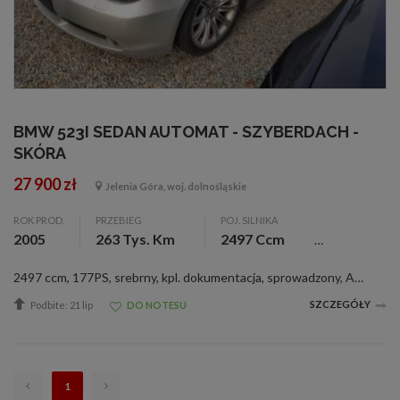
BMW 523I SEDAN AUTOMAT - SZYBERDACH -
SKÓRA
27 900 zł
Jelenia Góra, woj. dolnośląskie
ROK PROD.
PRZEBIEG
POJ. SILNIKA
2005
263 Tys. Km
2497 Ccm
2497 ccm, 177PS, srebrny, kpl. dokumentacja, sprowadzony, ABS, alarm, alum. felgi 18, aut. skrzynia bieg., c. zamek, czujnik deszczu, el. otw. szyby (4), el. reg. lusterka, ESP, immobilizer, klimatyzacja, komputer pokł., nawigacja, 8 pod. pow., szyberd...
SZCZEGÓŁY
Podbite: 21 lip
DO NOTESU
1