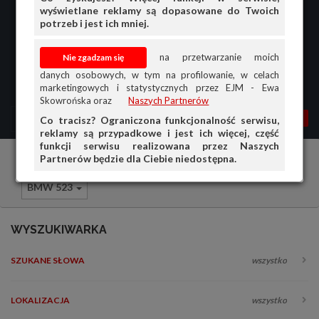
wyświetlane reklamy są dopasowane do Twoich
potrzeb i jest ich mniej.
na przetwarzanie moich
danych osobowych, w tym na profilowanie, w celach
marketingowych i statystycznych przez EJM - Ewa
Skowrońska oraz
Naszych Partnerów
MENU
MOJA AG
OGŁ.
Co tracisz? Ograniczona funkcjonalność serwisu,
reklamy są przypadkowe i jest ich więcej, część
PRZEGLĄD
funkcji serwisu realizowana przez Naszych
Partnerów będzie dla Ciebie niedostępna.
Samochody osobowe
BMW
OGŁOSZENIA
BMW 523
OFERTA DLA FIRM
DOŁADUJ KONTO
WYSZUKIWARKA
KOSZYK
SZUKANE SŁOWA
wszystko
HISTORIA
LOKALIZACJA
wszystko