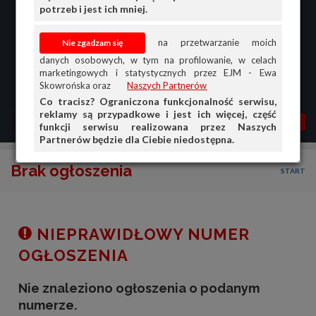
potrzeb i jest ich mniej.
na przetwarzanie moich
danych osobowych, w tym na profilowanie, w celach
marketingowych i statystycznych przez EJM - Ewa
Skowrońska oraz
Naszych Partnerów
Co tracisz? Ograniczona funkcjonalność serwisu,
reklamy są przypadkowe i jest ich więcej, część
MENU
MOJA AG
OGŁ.
funkcji serwisu realizowana przez Naszych
Partnerów będzie dla Ciebie niedostępna.
PRZEGLĄD
Brak ogłoszenia
START
OGŁOSZENIA
OFERTA DLA FIRM
DOŁADUJ KONTO
NIEPRAWIDŁOWY NUMER
KOSZYK
OGŁOSZENIA
HISTORIA
Nie znaleziono ogłoszenia o podanym
numerze.