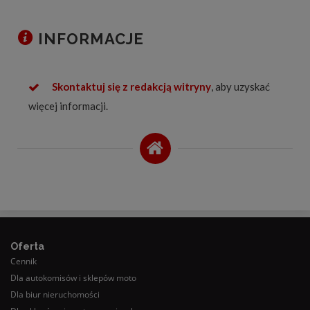
INFORMACJE
Skontaktuj się z redakcją witryny
, aby uzyskać
więcej informacji.
Oferta
Cennik
Dla autokomisów i sklepów moto
Dla biur nieruchomości