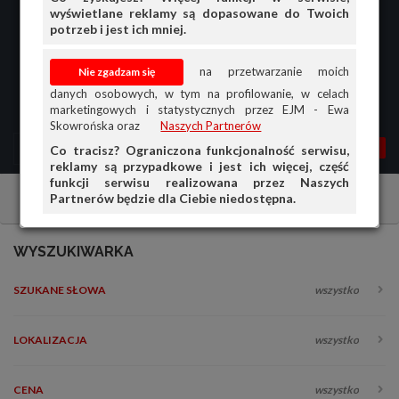
wyświetlane reklamy są dopasowane do Twoich
potrzeb i jest ich mniej.
na przetwarzanie moich
danych osobowych, w tym na profilowanie, w celach
marketingowych i statystycznych przez EJM - Ewa
Skowrońska oraz
Naszych Partnerów
MENU
MOJA AG
OGŁ.
Co tracisz? Ograniczona funkcjonalność serwisu,
reklamy są przypadkowe i jest ich więcej, część
PRZEGLĄD
funkcji serwisu realizowana przez Naszych
Partnerów będzie dla Ciebie niedostępna.
Pojazdy zabytkowe
Inne
OGŁOSZENIA
OFERTA DLA FIRM
WYSZUKIWARKA
DOŁADUJ KONTO
SZUKANE SŁOWA
wszystko
KOSZYK
HISTORIA
LOKALIZACJA
wszystko
CENA
wszystko