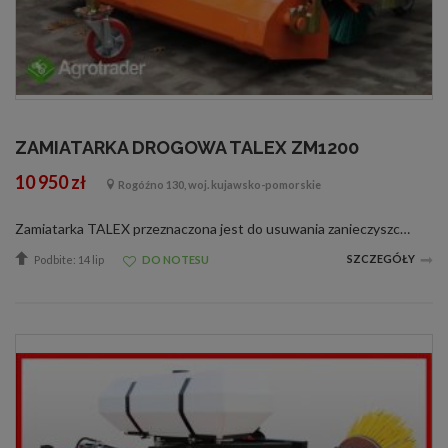
ZAMIATARKA DROGOWA TALEX ZM1200
10 950 zł
Rogóźno 130, woj. kujawsko-pomorskie
Zamiatarka TALEX przeznaczona jest do usuwania zanieczyszczeń powstałych na wszelkich utwardzonych powierzchniach. Idealnie sprawdza się w zamiataniu placów, dróg komunikacyjnych oraz parkingów, które pokryte są kostką brukową, asfaltem czy b...
SZCZEGÓŁY
Podbite: 14 lip
DO NOTESU