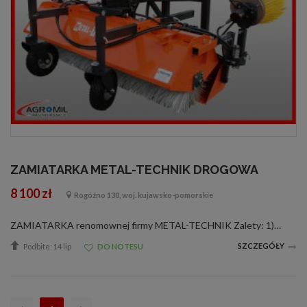
ZAMIATARKA METAL-TECHNIK DROGOWA
8 100 zł
Rogóźno 130, woj. kujawsko-pomorskie
ZAMIATARKA renomownej firmy METAL-TECHNIK Zalety: 1) Różne szerokości zamiatania 2) Możliwość doposażenia zamiatarki w zraszacz-pojemnik na wodę. 3) Zwarta sztywna budowa. 4) W standardzie otrzymujecie Państwo mocowanie na trójpunkt , szufel...
SZCZEGÓŁY
Podbite: 14 lip
DO NOTESU