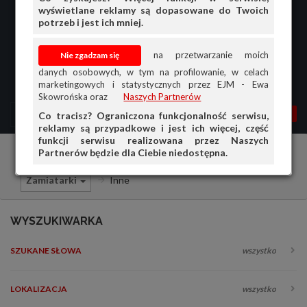
wyświetlane reklamy są dopasowane do Twoich
potrzeb i jest ich mniej.
na przetwarzanie moich
danych osobowych, w tym na profilowanie, w celach
marketingowych i statystycznych przez EJM - Ewa
Skowrońska oraz
Naszych Partnerów
MENU
MOJA AG
OGŁ.
Co tracisz? Ograniczona funkcjonalność serwisu,
reklamy są przypadkowe i jest ich więcej, część
PRZEGLĄD
funkcji serwisu realizowana przez Naszych
Partnerów będzie dla Ciebie niedostępna.
Pojazdy specjalne
Sprzedam
OGŁOSZENIA
Zamiatarki
Inne
OFERTA DLA FIRM
DOŁADUJ KONTO
WYSZUKIWARKA
KOSZYK
SZUKANE SŁOWA
wszystko
HISTORIA
LOKALIZACJA
wszystko