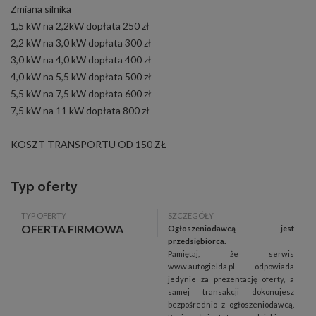
Zmiana silnika
1,5 kW na 2,2kW dopłata 250 zł
2,2 kW na 3,0 kW dopłata 300 zł
3,0 kW na 4,0 kW dopłata 400 zł
4,0 kW na 5,5 kW dopłata 500 zł
5,5 kW na 7,5 kW dopłata 600 zł
7,5 kW na 11 kW dopłata 800 zł
KOSZT TRANSPORTU OD 150 ZŁ
Typ oferty
TYP OFERTY
SZCZEGÓŁY
OFERTA FIRMOWA
Ogłoszeniodawcą jest
przedsiębiorca.
Pamiętaj, że serwis
www.autogielda.pl odpowiada
jedynie za prezentację oferty, a
samej transakcji dokonujesz
bezpośrednio z ogłoszeniodawcą.