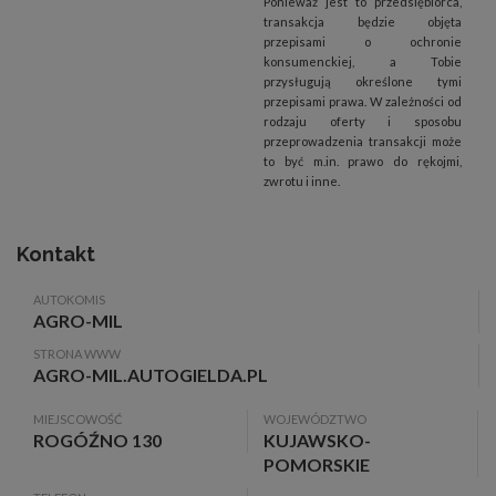
Ponieważ jest to przedsiębiorca,
transakcja będzie objęta
przepisami o ochronie
konsumenckiej, a Tobie
przysługują określone tymi
przepisami prawa. W zależności od
rodzaju oferty i sposobu
przeprowadzenia transakcji może
to być m.in. prawo do rękojmi,
zwrotu i inne.
Kontakt
AUTOKOMIS
AGRO-MIL
STRONA WWW
AGRO-MIL.AUTOGIELDA.PL
MIEJSCOWOŚĆ
WOJEWÓDZTWO
ROGÓŹNO 130
KUJAWSKO-
POMORSKIE