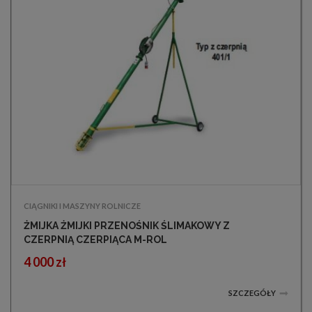
CIĄGNIKI I MASZYNY ROLNICZE
ŻMIJKA ŻMIJKI PRZENOŚNIK ŚLIMAKOWY Z
CZERPNIĄ CZERPIĄCA M-ROL
4 000 zł
SZCZEGÓŁY