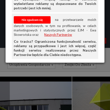
wyświetlane reklamy są dopasowane do Twoich
potrzeb i jest ich mniej.
na przetwarzanie moich
danych osobowych, w tym na profilowanie, w celach
marketingowych i statystycznych przez EJM - Ewa
Skowrońska oraz
Naszych Partnerów
MENU
MOJA AG
OGŁ.
Co tracisz? Ograniczona funkcjonalność serwisu,
reklamy są przypadkowe i jest ich więcej, część
PRZEGLĄD
funkcji serwisu realizowana przez Naszych
Partnerów będzie dla Ciebie niedostępna.
Ciągniki i maszyny rolnicze
Sprzedam
OGŁOSZENIA
Urządzenia Gospodarcze
Żmijki Do Zboża
OFERTA DLA FIRM
DOŁADUJ KONTO
KOSZYK
HISTORIA