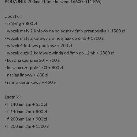
PODAJNIK 200mm/14m z koszem 16600zł(11 KW)
Dodatki:
- trójnóg + 800 zł
- wózek mały 2-kołowy na bolec max 6mb przenośnika + 1500 zł
- wózek mały 2 kołowy z windą max do 6mb + 1700 zł
- wózek 4-kołowy pod kosz + 700 zł
- wózek duży 2-kołowy z windą od 8mb do 12mb + 2800 zł
- kosz na czerpnię 50l + 700 zł
- kosz na czerpnię 150l + 800 zł
- naciąg linowy + 600 zł
- rynna kierunkowa + 450 zł
Łączniki:
- fi 140mm 1m + 550 zł
- fi 140mm 2m + 800 zł
- fi 200mm 1m + 900 zł
- fi 200mm 2m + 1300 zł