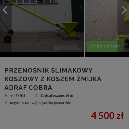
DO NOTESU
PRZENOŚNIK ŚLIMAKOWY
KOSZOWY Z KOSZEM ŻMIJKA
ADRAF COBRA
nr
II7Y9NE
Zaktualizowane: 14 lip
Rogóźno 130, woj. kujawsko-pomorskie
4 500 zł