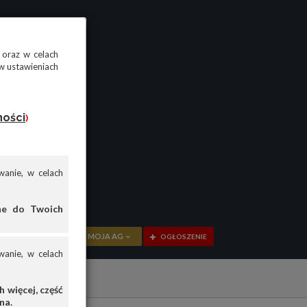
 oraz w celach
w ustawieniach
ności
)
anie, w celach
ane do Twoich
MOJA AG
OGŁOSZENIE
anie, w celach
PRZEGLĄD
OGŁOSZENIA
 więcej, część
na.