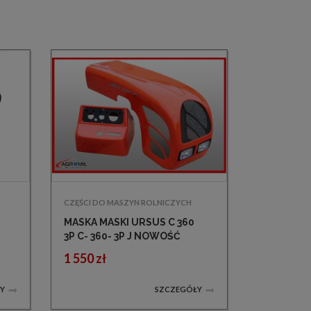
CZĘŚCI DO MASZYN ROLNICZYCH
MASKA MASKI URSUS C 360
L
3P C- 360- 3P J NOWOŚĆ
FABRYCZNA HIT
1 550 zł
Y
SZCZEGÓŁY