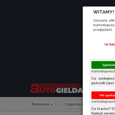
WITAMY!
Używamy plikó
marketingowyc
przeglądarki.
(w ka
marketingowych
Co zyskujesz
potrzeb i jest 
marketingowych
Rolnictwo
Części do maszyn rolniczych
Co tracisz? O
funkcji serwi