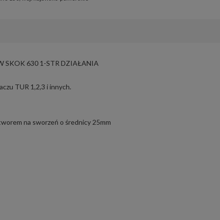
 SKOK 630 1-STR DZIAŁANIA
aczu TUR 1,2,3 i innych.
otworem na sworzeń o średnicy 25mm