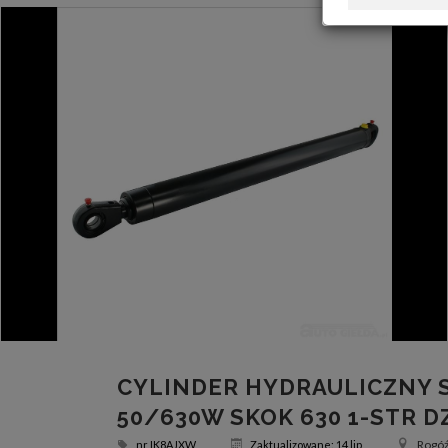
CYLINDER HYDRAULICZNY 
50/630W SKOK 630 1-STR D
Rogóź
nr
IK8AJXW
Zaktualizowane: 14 lip