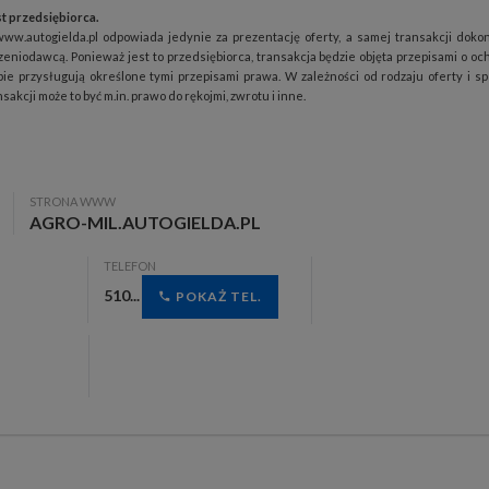
t przedsiębiorca.
www.autogielda.pl odpowiada jedynie za prezentację oferty, a samej transakcji doko
zeniodawcą. Ponieważ jest to przedsiębiorca, transakcja będzie objęta przepisami o oc
ie przysługują określone tymi przepisami prawa. W zależności od rodzaju oferty i s
akcji może to być m.in. prawo do rękojmi, zwrotu i inne.
STRONA WWW
AGRO-MIL.AUTOGIELDA.PL
TELEFON
510...
POKAŻ TEL.