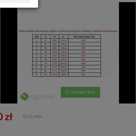
OFERTA DLA FIRM
DOŁADUJ KONTO
KOSZYK
HISTORIA
DO NOTESU
 zł
REKLAMA