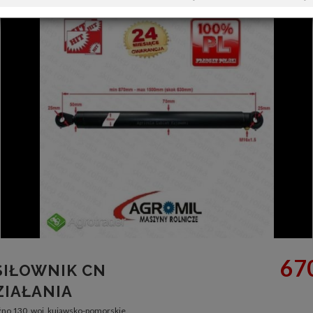
670
SIŁOWNIK CN
ZIAŁANIA
no 130, woj. kujawsko-pomorskie