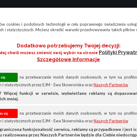
w cookies i podobnych technologii w celu poprawnego świadczenia usług
h i statystycznych. Możesz określić warunki przechowywania takich plików 
Dodatkowo potrzebujemy Twojej decyzji:
Polityki Prywat
żdej chwili możesz zmienić swój wybór na stronie
Szczegółowe Informacje
na przetwarzanie moich danych osobowych, w tym na profilow
 i statystycznych przez EJM - Ewa Skowrońska oraz
Naszych Partnerów
? Więcej funkcji w serwisie, wyświetlane reklamy są dopasow
ich mniej.
na przetwarzanie moich danych osobowych, w tym na profilow
 i statystycznych przez EJM - Ewa Skowrońska oraz
Naszych Partnerów
Sprzedam
Inne
graniczona funkcjonalność serwisu, reklamy są przypadkowe i jest ich
su realizowana przez Naszych Partnerów będzie dla Ciebie niedostęp