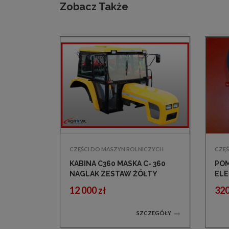
Zobacz Także
CZĘŚCI DO MASZYN ROLNICZYCH
CZĘŚ
KABINA C360 MASKA C- 360
POM
NAGLAK ZESTAW ŻÓŁTY
ELE
KABINY MASKI
4CX
12 000 zł
320
SZCZEGÓŁY