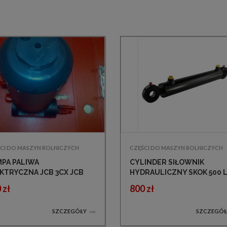
CI DO MASZYN ROLNICZYCH
CZĘŚCI DO MASZYN ROLNICZYCH
PA PALIWA
CYLINDER SIŁOWNIK
KTRYCZNA JCB 3CX JCB
HYDRAULICZNY SKOK 500 
840 TŁOK DWUSTRONNY
 zł
800 zł
SZCZEGÓŁY
SZCZEGÓŁ