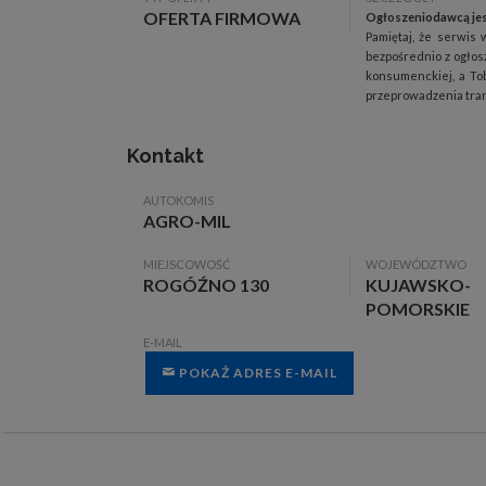
OFERTA FIRMOWA
Ogłoszeniodawcą jes
Pamiętaj, że serwis 
bezpośrednio z ogłos
konsumenckiej, a Tob
przeprowadzenia trans
Kontakt
AUTOKOMIS
AGRO-MIL
MIEJSCOWOŚĆ
WOJEWÓDZTWO
ROGÓŹNO 130
KUJAWSKO-
POMORSKIE
E-MAIL
POKAŻ ADRES E-MAIL