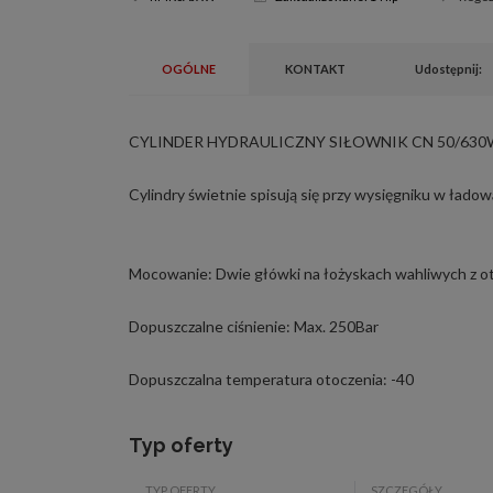
OGÓLNE
KONTAKT
Udostępnij:
CYLINDER HYDRAULICZNY SIŁOWNIK CN 50/630W
Cylindry świetnie spisują się przy wysięgniku w ładow
Mocowanie: Dwie główki na łożyskach wahliwych z 
Dopuszczalne ciśnienie: Max. 250Bar
Dopuszczalna temperatura otoczenia: -40
Typ oferty
TYP OFERTY
SZCZEGÓŁY