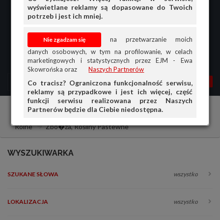
wyświetlane reklamy są dopasowane do Twoich
potrzeb i jest ich mniej.
na przetwarzanie moich
danych osobowych, w tym na profilowanie, w celach
marketingowych i statystycznych przez EJM - Ewa
Skowrońska oraz
Naszych Partnerów
MENU
MOJA AG
OGŁ.
Co tracisz? Ograniczona funkcjonalność serwisu,
reklamy są przypadkowe i jest ich więcej, część
PRZEGLĄD
funkcji serwisu realizowana przez Naszych
Partnerów będzie dla Ciebie niedostępna.
Artykuły rolno-spożywcze
Sprzedam
Artykuły
OGŁOSZENIA
Rolne
Zbo�źa, Rośliny Pastewne
OFERTA DLA FIRM
DOŁADUJ KONTO
WYSZUKIWARKA
KOSZYK
SZUKANE SŁOWA
wszystko
HISTORIA
LOKALIZACJA
wszystko