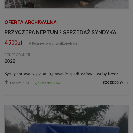
OFERTA ARCHIWALNA
PRZYCZEPA NEPTUN ? SPRZEDAŻ SYNDYKA
4 500 zł
Polanowo, woj. wielkopolskie
ROK PRODUKCJI
2022
Syndyk prowadzący postępowanie upadłościowe osoby fizycznej Sebastiana Lasoty SPRZEDA przyczepę ciężarową lekką marki Neptun TR2, rok produkcji: 2022, VIN: SXE21263NNS300027, nr rej: PP9228P. Badanie techniczne ważne bezterminowo. Warunki og
SZCZEGÓŁY
Podbite: 1 lip
DO NOTESU