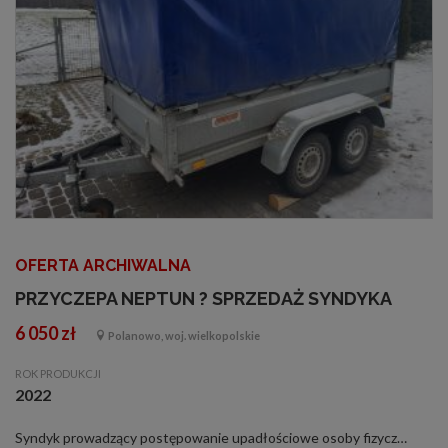
OFERTA ARCHIWALNA
PRZYCZEPA NEPTUN ? SPRZEDAŻ SYNDYKA
6 050 zł
Polanowo, woj. wielkopolskie
ROK PRODUKCJI
2022
Syndyk prowadzący postępowanie upadłościowe osoby fizycznej Sebastiana Lasoty SPRZEDA przyczepę ciężarową lekką marki Neptun TR2, rok produkcji: 2022, VIN: SXE21263NNS300027, nr rej: PP9228P. Badanie techniczne ważne bezterminowo. Warunki og