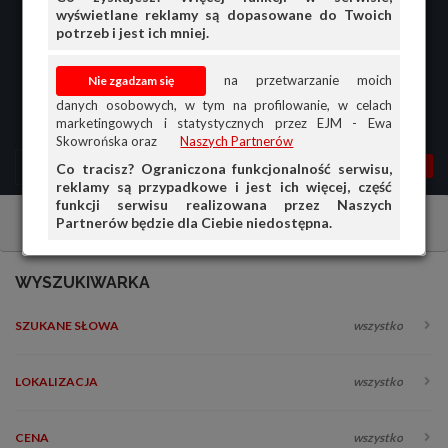
wyświetlane reklamy są dopasowane do Twoich
potrzeb i jest ich mniej.
na przetwarzanie moich
danych osobowych, w tym na profilowanie, w celach
marketingowych i statystycznych przez EJM - Ewa
Skowrońska oraz
Naszych Partnerów
MENU
MOJA AG
OGŁ.
Co tracisz? Ograniczona funkcjonalność serwisu,
reklamy są przypadkowe i jest ich więcej, część
PRZEGLĄD
funkcji serwisu realizowana przez Naszych
Partnerów będzie dla Ciebie niedostępna.
Przyczepy i naczepy
Przyczepy
Inne
OGŁOSZENIA
OFERTA DLA FIRM
WYSZUKIWARKA
DOŁADUJ KONTO
SZUKANE SŁOWA
wszystko
KOSZYK
HISTORIA
LOKALIZACJA
wszystko
CENA
wszystko