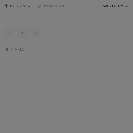
SZCZEGÓŁY
Podbite: 21 maj
DO NOTESU
1
REKLAMA