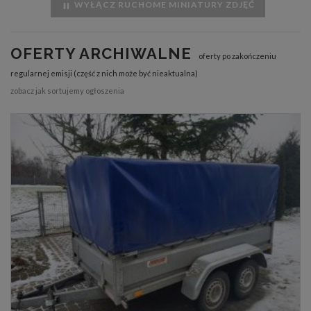
WYŁĄCZ RUCHOME MINIATURY ZDJĘĆ
OFERTY ARCHIWALNE
oferty po zakończeniu
regularnej emisji (część z nich może być nieaktualna)
zobacz jak sortujemy ogłoszenia