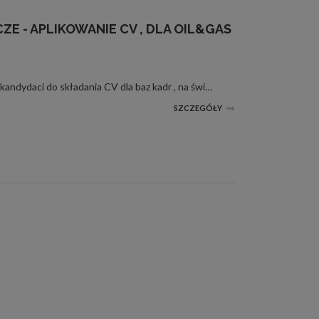
E - APLIKOWANIE CV , DLA OIL&GAS
Treść ogłoszenia : poszukiwani kandydaci do składania CV dla baz kadr , na światowe złoża wydobywcze . Anglia ,Norwegia , Holandia i inne kraje Europy i pozaeuropejskie . Poszukiwane zawody dla przemysłu wydobywczego ropy i gazu to : mechanicy ...
SZCZEGÓŁY