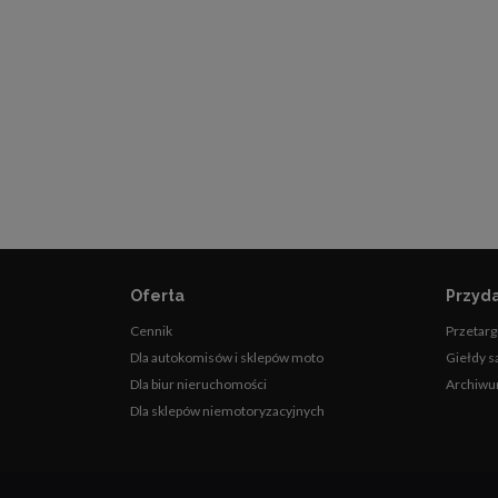
Oferta
Przyda
Cennik
Przetarg
Dla autokomisów i sklepów moto
Giełdy 
Dla biur nieruchomości
Archiwu
Dla sklepów niemotoryzacyjnych