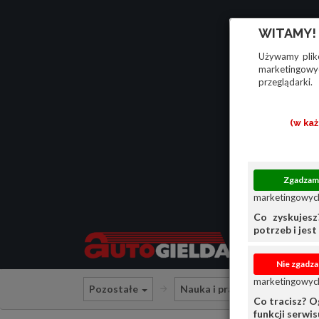
WITAMY!
Używamy plikó
marketingowyc
przeglądarki.
(w ka
marketingowych
Co zyskujesz
potrzeb i jest 
marketingowych
Pozostałe
Nauka i praca
Praca
Co tracisz? O
funkcji serwi