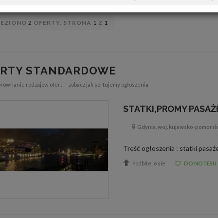
LEZIONO
2
OFERTY. STRONA
1
Z
1
ERTY STANDARDOWE
orównanie rodzajów ofert
zobacz jak sortujemy ogłoszenia
STATKI,PROMY PASAŻ
Gdynia, woj. kujawsko-pomorsk
Podbite: 6 sie
DO NOTESU