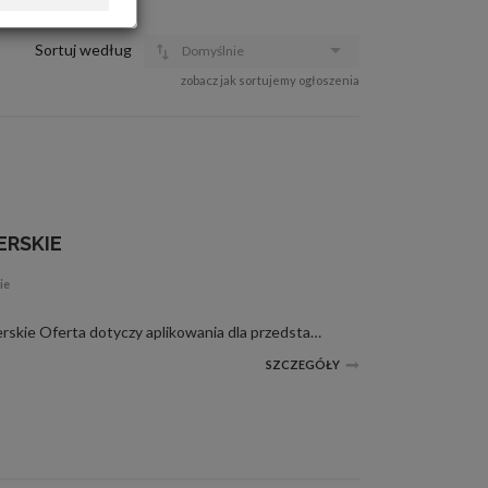
OFERTA DLA FIRM
DOŁADUJ KONTO
Sortuj według
Domyślnie
KOSZYK
zobacz jak sortujemy ogłoszenia
HISTORIA
ERSKIE
ie
Treść ogłoszenia : statki pasażerskie Oferta dotyczy aplikowania dla przedstawicieli armatorów statków pasazerskich i promów. Jeżeli nie skończyłeś 45 lat, znasz w stopniu komunikatywnym język obcy, jesteś kreatywny, otwarty na bezpośredn...
SZCZEGÓŁY