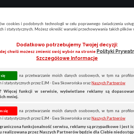
w cookies i podobnych technologii w celu poprawnego świadczenia usług
h i statystycznych. Możesz określić warunki przechowywania takich plików 
Dodatkowo potrzebujemy Twojej decyzji:
Polityki Prywat
żdej chwili możesz zmienić swój wybór na stronie
Szczegółowe Informacje
na przetwarzanie moich danych osobowych, w tym na profilow
 i statystycznych przez EJM - Ewa Skowrońska oraz
Naszych Partnerów
? Więcej funkcji w serwisie, wyświetlane reklamy są dopasow
ich mniej.
na przetwarzanie moich danych osobowych, w tym na profilow
 i statystycznych przez EJM - Ewa Skowrońska oraz
Naszych Partnerów
Praca Za Granicą
Wszystko
graniczona funkcjonalność serwisu, reklamy są przypadkowe i jest ich
su realizowana przez Naszych Partnerów będzie dla Ciebie niedostęp