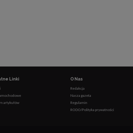
tne Linki
O Nas
i
Redakcja
samochodowe
Nasza gazeta
m artykułów
Regulamin
RODO/Polityka prywatności