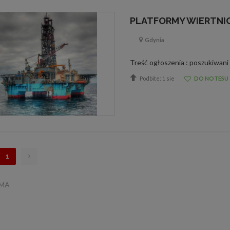
PLATFORMY WIERTNICZ
Gdynia
Podbite: 1 sie
DO NOTESU
1
AMA