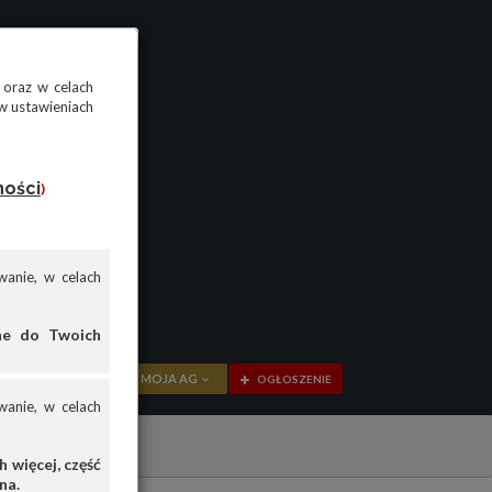
 oraz w celach
w ustawieniach
ności
)
anie, w celach
ane do Twoich
MOJA AG
OGŁOSZENIE
anie, w celach
PRZEGLĄD
OGŁOSZENIA
 więcej, część
na.