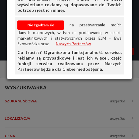
wyświetlane reklamy są dopasowane do Twoich
potrzeb i jest ich mniej.
na przetwarzanie moich
danych osobowych, w tym na profilowanie, w celach
marketingowych i statystycznych przez EJM - Ewa
Skowrońska oraz
Naszych Partnerów
MENU
MOJA AG
OGŁ.
Co tracisz? Ograniczona funkcjonalność serwisu,
reklamy są przypadkowe i jest ich więcej, część
PRZEGLĄD
funkcji serwisu realizowana przez Naszych
Partnerów będzie dla Ciebie niedostępna.
Opony, felgi, koła
Opony
Całoroczne
OGŁOSZENIA
OFERTA DLA FIRM
WYSZUKIWARKA
DOŁADUJ KONTO
SZUKANE SŁOWA
wszystko
KOSZYK
HISTORIA
LOKALIZACJA
wszystko
CENA
wszystko