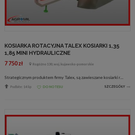
KOSIARKA ROTACYJNA TALEX KOSIARKI 1,35
1,85 MINI HYDRAULICZNE
7 750 zł
Rogóźno 130, woj. kujawsko-pomorskie
Strategicznym produktem firmy Talex, są zawieszane kosiarki rotacyjne przeznaczone do koszenia wszelkich roślin zielo-nych na łąkach i polach. Wysoka prędkość talerzy roboczych pozwala uzyskać bardzo dobrą jakość i wydajność koszenia. Spra...
SZCZEGÓŁY
Podbite: 14 lip
DO NOTESU