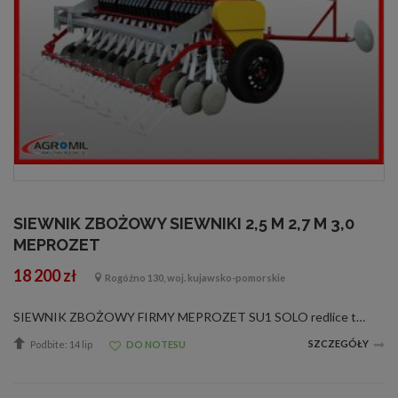
SIEWNIK ZBOŻOWY SIEWNIKI 2,5 M 2,7 M 3,0
MEPROZET
18 200 zł
Rogóźno 130, woj. kujawsko-pomorskie
SIEWNIK ZBOŻOWY FIRMY MEPROZET SU1 SOLO redlice talerzowe, szer.robocza 2m cena 18400 zł REDLICE STOPKOWE S107/2 (znaczniki mechaniczne) - 18200 zł S107/2 (znaczniki mechaniczne + pomost) - 21200 zł S107/2 (znaczniki hydrauliczne) - 20900 zł S107...
SZCZEGÓŁY
Podbite: 14 lip
DO NOTESU