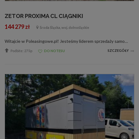
ZETOR PROXIMA CL CIĄGNIKI
144 279 zł
Środa Śląska, woj. dolnośląskie
Witajcie w Poleasingowe.pl! Jesteśmy liderem sprzedaży samochodów poleasingowych, poflotowych i powindykacyjnych. Mamy dla was świetną okazję! Zobaczcie ZETOR PROXIMA CL wraz z raportami stanu technicznego. W razie jakichkolwiek pytań, dane kon...
SZCZEGÓŁY
Podbite: 27 lip
DO NOTESU