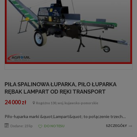
PIŁA SPALINOWA ŁUPARKA, PIŁO ŁUPARKA
RĘBAK LAMPART OD RĘKI TRANSPORT
24 000 zł
Rogóźno 130, woj. kujawsko-pomorskie
Piło-łuparka marki &quot;Lampart&quot; to połączenie trzech maszyn. Piła łańcuchowa z prowadnicą STIHL tnie drewno na żądaną długość, następnie łuparka rozłupuje wcześniej przyciętego klocka na dwie lub cztery części, tak obrobion...
SZCZEGÓŁY
Dodane: 23 lip
DO NOTESU