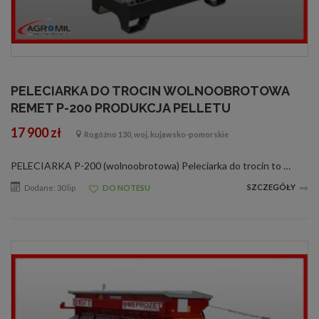
PELECIARKA DO TROCIN WOLNOOBROTOWA
REMET P-200 PRODUKCJA PELLETU
17 900 zł
Rogóźno 130, woj. kujawsko-pomorskie
PELECIARKA P-200 (wolnoobrotowa) Peleciarka do trocin to wydajne i ekonomiczne urządzenie przeznaczone do produkcji pelletu opałowego, paszowego oraz granulatu z biomasy o średnicy 6 mm. Doskonale radzi sobie z bardzo drobnymi frakcjami odpadów dr...
SZCZEGÓŁY
Dodane: 30 lip
DO NOTESU