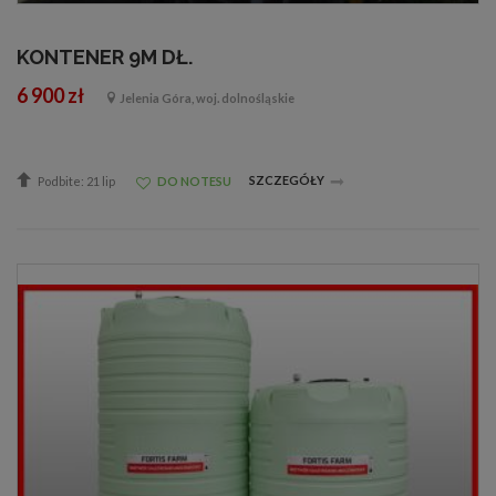
KONTENER 9M DŁ.
6 900 zł
Jelenia Góra, woj. dolnośląskie
SZCZEGÓŁY
Podbite: 21 lip
DO NOTESU