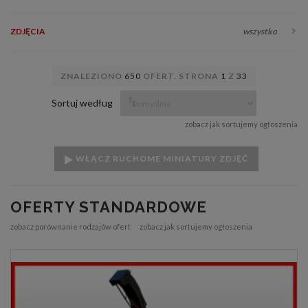
ZDJĘCIA
wszystko
ZNALEZIONO
650
OFERT. STRONA
1
Z
33
Sortuj według
zobacz jak sortujemy ogłoszenia
WŁĄCZ RUCHOME MINIATURY ZDJĘĆ
OFERTY STANDARDOWE
zobacz porównanie rodzajów ofert
zobacz jak sortujemy ogłoszenia