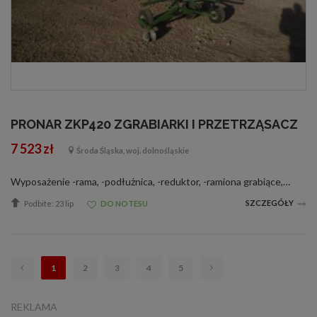
PRONAR ZKP420 ZGRABIARKI I PRZETRZĄSACZ
7 523 zł
Środa Śląska, woj. dolnośląskie
Wyposażenie -rama, -podłużnica, -reduktor, -ramiona grabiące, -belka kół, -wahacz, -osłona, -podpora, -blokada, -skrzydła osłon, -koła z ogumieniem firmy DELI TIPE o rozmiarze 15x6.00-6 i zużyciu 30 %. Jesteśmy największą firmą remark...
SZCZEGÓŁY
Podbite: 23 lip
DO NOTESU
1
2
3
4
5
REKLAMA