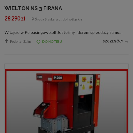
WIELTON NS 3 FIRANA
28 290 zł
Środa Śląska, woj. dolnośląskie
Witajcie w Poleasingowe.pl! Jesteśmy liderem sprzedaży samochodów poleasingowych, poflotowych i powindykacyjnych. Mamy dla was świetną okazję! Zobaczcie WIELTON NS 3 wraz z raportami stanu technicznego. W razie jakichkolwiek pytań, dane kontakt...
SZCZEGÓŁY
Podbite: 31 lip
DO NOTESU