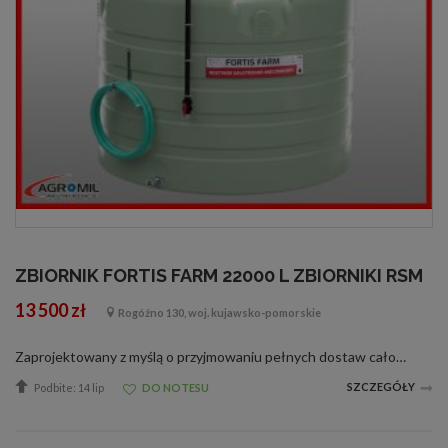
ZBIORNIK FORTIS FARM 22000 L ZBIORNIKI RSM
13 500 zł
Rogóźno 130, woj. kujawsko-pomorskie
Zaprojektowany z myślą o przyjmowaniu pełnych dostaw całocysternowych FORTIS FARM 22 000 to monolityczna, bezszwowa konstrukcja z polietylenu, która gwarantuje 100% szczelności i pełną odporność na agresywne nawozy azotowe. To inwestycja, kt
SZCZEGÓŁY
Podbite: 14 lip
DO NOTESU