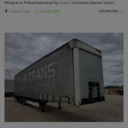
Witajcie w Poleasingowe.pl Sp. z .o.o.! Jesteśmy liderem sprzedaży samochodów poleasingowych, poflotowych i powindykacyjnych. Mamy dla was świetną okazję! Zobaczcie ZP TRAILERS wraz z raportami stanu technicznego. W razie jakichkolwiek pytań, d...
SZCZEGÓŁY
Podbite: 31 lip
DO NOTESU