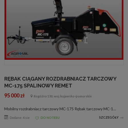
RĘBAK CIĄGANY ROZDRABNIACZ TARCZOWY
MC-175 SPALINOWY REMET
95 000 zł
Rogóźno 130, woj. kujawsko-pomorskie
Mobilny rozdrabniacz tarczowy MC-175 Rębak tarczowy MC-175 z silnikiem spalinowym 40 KM B&amp;S Vanguard EFI, przeznaczony jest do rozdrabniania gałęzi, pni drzew o średnicy do 17,5 cm, oraz innych materiałów drewnianych np. zrzyny tartaczne. G...
SZCZEGÓŁY
Dodane: 4 sie
DO NOTESU