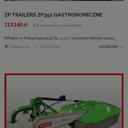
ZP TRAILERS ZP352 GASTRONOMICZNE
113 160 zł
Środa Śląska, woj. dolnośląskie
Witajcie w Poleasingowe.pl Sp. z .o.o.! Jesteśmy liderem sprzedaży samochodów poleasingowych, poflotowych i powindykacyjnych. Mamy dla was świetną okazję! Zobaczcie ZP TRAILERS wraz z raportami stanu technicznego. W razie jakichkolwiek pytań, d...
SZCZEGÓŁY
Podbite: 23 lip
DO NOTESU