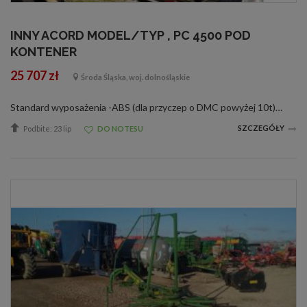
INNY ACORD MODEL/TYP , PC 4500 POD
KONTENER
25 707 zł
Środa Śląska, woj. dolnośląskie
Standard wyposażenia -ABS (dla przyczep o DMC powyżej 10t) -Odsuwany dach -AGS -Opończa bez nadruku -ALB -Osie renomowanej firmy -Aluminiowa skrzynia o min szerokości wewnętrznej 2450 mm i wysokości burt 600 mm -Stelaż i opończa -Burty o ...
SZCZEGÓŁY
Podbite: 23 lip
DO NOTESU