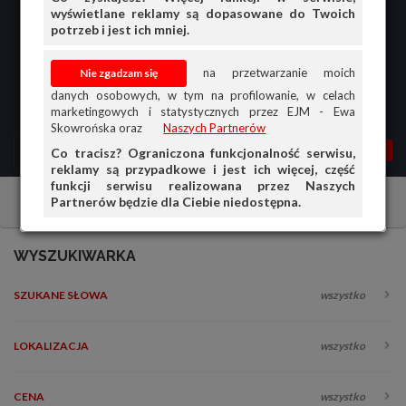
wyświetlane reklamy są dopasowane do Twoich
potrzeb i jest ich mniej.
na przetwarzanie moich
danych osobowych, w tym na profilowanie, w celach
marketingowych i statystycznych przez EJM - Ewa
Skowrońska oraz
Naszych Partnerów
MENU
MOJA AG
OGŁ.
Co tracisz? Ograniczona funkcjonalność serwisu,
reklamy są przypadkowe i jest ich więcej, część
PRZEGLĄD
funkcji serwisu realizowana przez Naszych
Partnerów będzie dla Ciebie niedostępna.
Ciągniki i maszyny rolnicze
Wszystko
OGŁOSZENIA
OFERTA DLA FIRM
WYSZUKIWARKA
DOŁADUJ KONTO
SZUKANE SŁOWA
wszystko
KOSZYK
HISTORIA
LOKALIZACJA
wszystko
CENA
wszystko