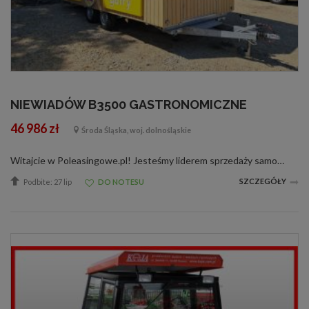
NIEWIADÓW B3500 GASTRONOMICZNE
46 986 zł
Środa Śląska, woj. dolnośląskie
Witajcie w Poleasingowe.pl! Jesteśmy liderem sprzedaży samochodów poleasingowych, poflotowych i powindykacyjnych. Mamy dla was świetną okazję! Zobaczcie NIEWIADÓW B3500 wraz z raportami stanu technicznego. W razie jakichkolwiek pytań, dane kon...
SZCZEGÓŁY
Podbite: 27 lip
DO NOTESU