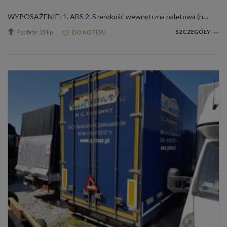
WYPOSAŻENIE: 1. ABS 2. Szerokość wewnętrzna paletowa (nie mniejsza niż 2420 mm) 3. AGS 4. Zawieszenie pneumatyczne 6. Osie renomowanej Jesteśmy największą firmą remarketingową w Polsce !!! Wszystkie oferowane przez nas pojazdy pochodzą...
SZCZEGÓŁY
Podbite: 23 lip
DO NOTESU