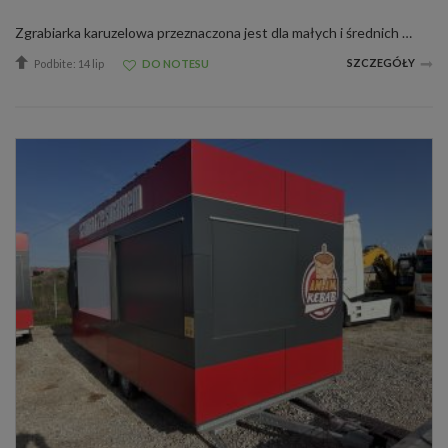
Zgrabiarka karuzelowa przeznaczona jest dla małych i średnich gospodarstw, służy wyłącznie do zgrabiania traw i zielonek nisko-łodygowych oraz siana. Praca maszyną zapewnia układanie równego i przewiewnego pokosu. Posiada osłonę formującą...
SZCZEGÓŁY
Podbite: 14 lip
DO NOTESU