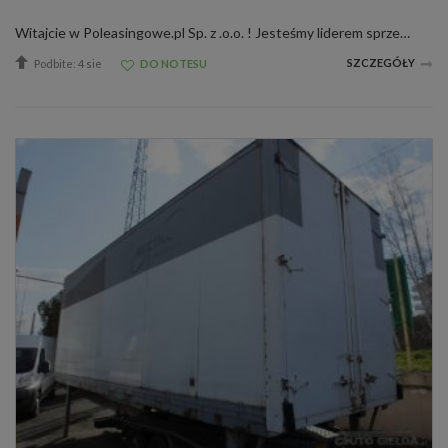
Witajcie w Poleasingowe.pl Sp. z .o.o. ! Jesteśmy liderem sprzedaży samochodów poleasingowych, poflotowych i powindykacyjnych. Mamy dla was świetną okazję! Zobaczcie NACZEPA SCHMITZ wraz z raportami stanu technicznego. W razie jakichkolwiek pyta...
SZCZEGÓŁY
Podbite: 4 sie
DO NOTESU