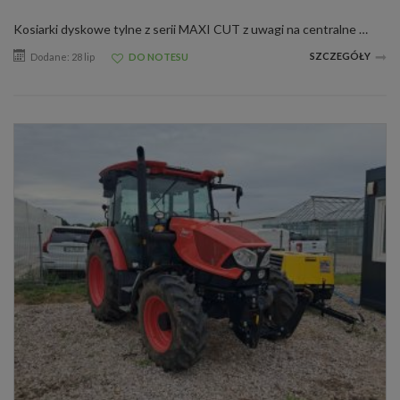
Kosiarki dyskowe tylne z serii MAXI CUT z uwagi na centralne zawieszenie listwy tnącej są optymalnym wyborem do intensywnej pracy na zróżnicowanych terenach. Oferują wysoki komfort i jakość cięcia roślin zielonkowych. Szereg nowoczesnych rozwi...
SZCZEGÓŁY
Dodane: 28 lip
DO NOTESU