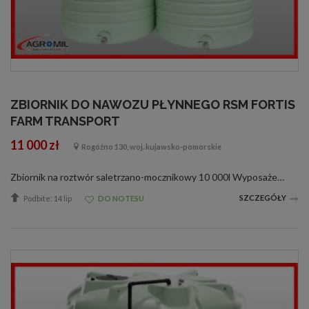
ZBIORNIK DO NAWOZU PŁYNNEGO RSM FORTIS
FARM TRANSPORT
11 000 zł
Rogóźno 130, woj. kujawsko-pomorskie
Zbiornik na roztwór saletrzano-mocznikowy 10 000l Wyposażenie Przepust dolny 2&quot; z zaworem kulowym ze stali nierdzewnej 316 oraz aluminiowym złączem STORZ Górny właz o średnicy 24&quot; wraz z 4&quot; pokrywą rewizyjną i zaworem oddechow...
SZCZEGÓŁY
Podbite: 14 lip
DO NOTESU