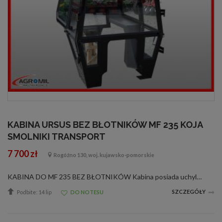
KABINA URSUS BEZ BŁOTNIKÓW MF 235 KOJA
SMOLNIKI TRANSPORT
7 700 zł
Rogóźno 130, woj. kujawsko-pomorskie
KABINA DO MF 235 BEZ BŁOTNIKÓW Kabina posiada uchylny dach oraz uchylną tylną szybę. Szyby zastosowane w kabinie wykonane są z bezpiecznego szkła hartowanego i są osadzane w specjalnej gumowej uszczelce. Sposób zamocowania szyb w szkielecie ...
SZCZEGÓŁY
Podbite: 14 lip
DO NOTESU