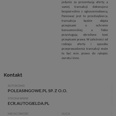
jedynie za prezentację oferty, a
samej transakcji dokonujesz
bezpośrednio z ogłoszeniodawcą.
Ponieważ jest to przedsiębiorca,
transakcja będzie objęta
przepisami o ochronie
konsumenckiej, a Tobie
przysługują określone tymi
przepisami prawa. W zależności od
rodzaju oferty i sposobu
przeprowadzenia transakcji może
to być m.in. prawo do rękojmi,
zwrotu i inne.
Kontakt
AUTOKOMIS
POLEASINGOWE.PL SP. Z O.O.
STRONA WWW
ECR.AUTOGIELDA.PL
MIEJSCOWOŚĆ
ULICA