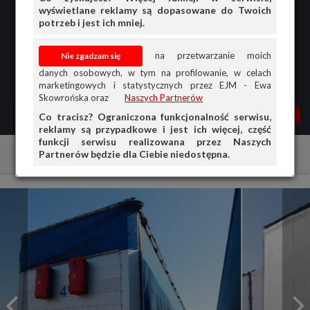
wyświetlane reklamy są dopasowane do Twoich
potrzeb i jest ich mniej.
na przetwarzanie moich
danych osobowych, w tym na profilowanie, w celach
marketingowych i statystycznych przez EJM - Ewa
Skowrońska oraz
Naszych Partnerów
MENU
MOJA AG
OGŁ.
Co tracisz? Ograniczona funkcjonalność serwisu,
reklamy są przypadkowe i jest ich więcej, część
PRZEGLĄD
funkcji serwisu realizowana przez Naszych
Partnerów będzie dla Ciebie niedostępna.
Ciągniki i maszyny rolnicze
Inne
OGŁOSZENIA
OFERTA DLA FIRM
DOŁADUJ KONTO
KOSZYK
HISTORIA