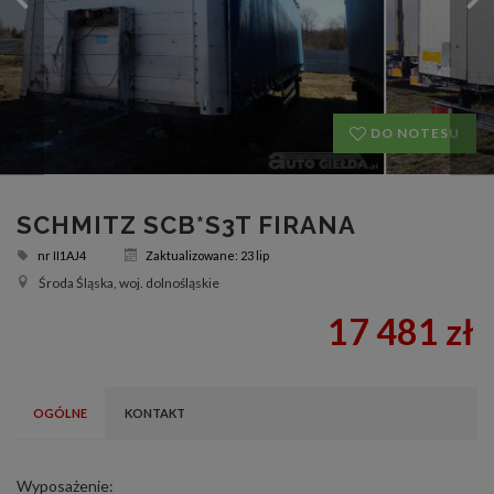
DO NOTESU
SCHMITZ SCB*S3T FIRANA
nr
II1AJ4
Zaktualizowane: 23 lip
Środa Śląska, woj. dolnośląskie
17 481 zł
OGÓLNE
KONTAKT
Wyposażenie: