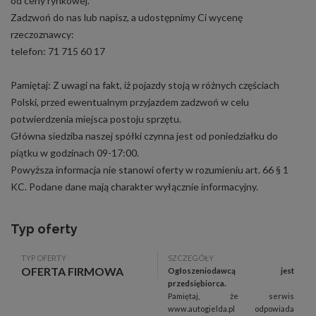
od ceny rynkowej.
Zadzwoń do nas lub napisz, a udostępnimy Ci wycenę
rzeczoznawcy:
telefon: 71 715 60 17
Pamiętaj: Z uwagi na fakt, iż pojazdy stoją w różnych częściach
Polski, przed ewentualnym przyjazdem zadzwoń w celu
potwierdzenia miejsca postoju sprzętu.
Główna siedziba naszej spółki czynna jest od poniedziałku do
piątku w godzinach 09-17:00.
Powyższa informacja nie stanowi oferty w rozumieniu art. 66 § 1
KC. Podane dane mają charakter wyłącznie informacyjny.
Typ oferty
TYP OFERTY
SZCZEGÓŁY
OFERTA FIRMOWA
Ogłoszeniodawcą jest
przedsiębiorca.
Pamiętaj, że serwis
www.autogielda.pl odpowiada