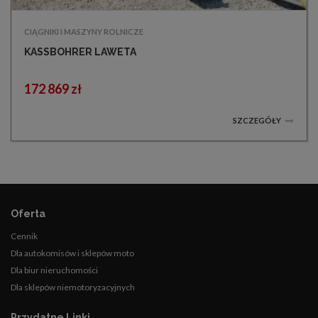
CIĄGNIKI I MASZYNY ROLNICZE
KASSBOHRER LAWETA
172 869 zł
SZCZEGÓŁY
Oferta
Cennik
Dla autokomisów i sklepów moto
Dla biur nieruchomości
Dla sklepów niemotoryzacyjnych
Przydatne Linki