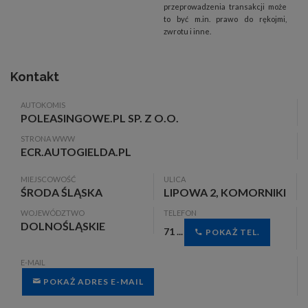
przeprowadzenia transakcji może
to być m.in. prawo do rękojmi,
zwrotu i inne.
Kontakt
AUTOKOMIS
POLEASINGOWE.PL SP. Z O.O.
STRONA WWW
ECR.AUTOGIELDA.PL
MIEJSCOWOŚĆ
ULICA
ŚRODA ŚLĄSKA
LIPOWA 2, KOMORNIKI
WOJEWÓDZTWO
TELEFON
DOLNOŚLĄSKIE
71 ...
POKAŻ TEL.
E-MAIL
POKAŻ ADRES E-MAIL