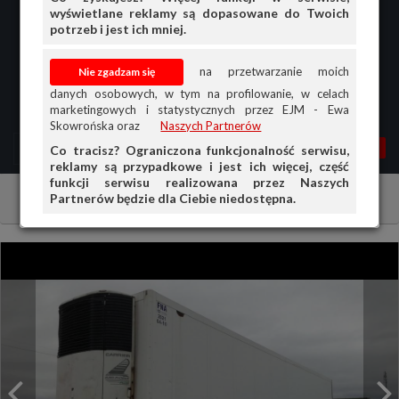
wyświetlane reklamy są dopasowane do Twoich
potrzeb i jest ich mniej.
na przetwarzanie moich
danych osobowych, w tym na profilowanie, w celach
marketingowych i statystycznych przez EJM - Ewa
Skowrońska oraz
Naszych Partnerów
MENU
MOJA AG
OGŁ.
Co tracisz? Ograniczona funkcjonalność serwisu,
reklamy są przypadkowe i jest ich więcej, część
PRZEGLĄD
funkcji serwisu realizowana przez Naszych
Partnerów będzie dla Ciebie niedostępna.
Ciągniki i maszyny rolnicze
Inne
OGŁOSZENIA
OFERTA DLA FIRM
DOŁADUJ KONTO
KOSZYK
HISTORIA