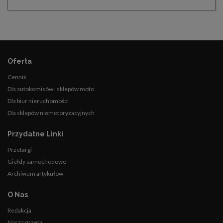
Oferta
Cennik
Dla autokomisów i sklepów moto
Dla biur nieruchomości
Dla sklepów niemotoryzacyjnych
Przydatne Linki
Przetargi
Giełdy samochodowe
Archiwum artykułów
O Nas
Redakcja
Nasza gazeta