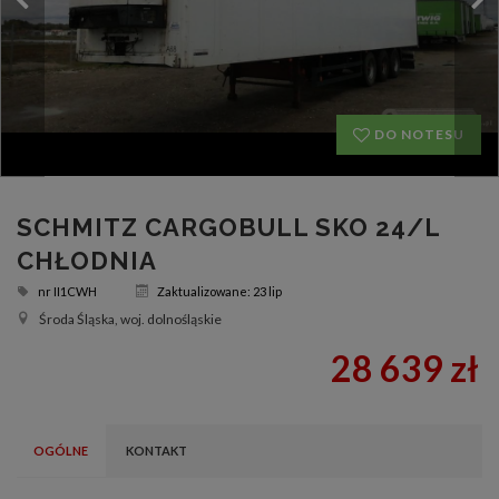
DO NOTESU
SCHMITZ CARGOBULL SKO 24/L
CHŁODNIA
nr
II1CWH
Zaktualizowane: 23 lip
Środa Śląska, woj. dolnośląskie
28 639 zł
OGÓLNE
KONTAKT