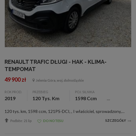
RENAULT TRAFIC DŁUGI - HAK - KLIMA-
TEMPOMAT
49 900 zł
Jelenia Góra, woj. dolnośląskie
ROK PROD.
PRZEBIEG
POJ. SILNIKA
2019
120 Tys. Km
1598 Ccm
120 tys. km, 1598 ccm, 121PS-DCI, , I właściciel, sprowadzony, zarejestrowany, ABS, c. zamek, el. szyby (2), el. lusterka, klimatyzacja, 1 pod. pow., przedłużony, przegr. celna, RO, wspom. kier.,
SZCZEGÓŁY
Podbite: 21 lip
DO NOTESU