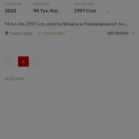
ROK PROD.
PRZEBIEG
POJ. SILNIKA
2023
94 Tys. Km
1997 Ccm
94 tys. km, 1997 ccm, srebrny, Witajcie w Poleasingowe.pl! Jesteśmy liderem sprzedaży samochodów poleasingowych, poflotowych i powindykacyjnych. Mamy dla was świetną okazję! Zobaczcie RENAULT TRAFIC wraz z raportami stanu technicznego. W razie j...
SZCZEGÓŁY
Podbite: 30 lip
DO NOTESU
1
REKLAMA