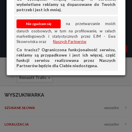
wyświetlane reklamy są dopasowane do Twoich
potrzeb i jest ich mniej.
na przetwarzanie moich
danych osobowych, w tym na profilowanie, w celach
marketingowych i statystycznych przez EJM - Ewa
Skowrońska oraz
Naszych Partnerów
MENU
MOJA AG
OGŁ.
Co tracisz? Ograniczona funkcjonalność serwisu,
reklamy są przypadkowe i jest ich więcej, część
PRZEGLĄD
funkcji serwisu realizowana przez Naszych
Partnerów będzie dla Ciebie niedostępna.
Samochody ciężarowe i dostawcze
Renault
OGŁOSZENIA
Renault Trafic
OFERTA DLA FIRM
DOŁADUJ KONTO
WYSZUKIWARKA
KOSZYK
SZUKANE SŁOWA
wszystko
HISTORIA
LOKALIZACJA
wszystko