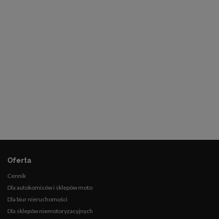
Oferta
Cennik
Dla autokomisów i sklepów moto
Dla biur nieruchomości
Dla sklepów niemotoryzacyjnych