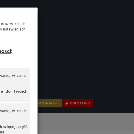
 oraz w celach
w ustawieniach
ności
)
anie, w celach
ane do Twoich
MOJA AG
OGŁOSZENIE
anie, w celach
PRZEGLĄD
OGŁOSZENIA
 więcej, część
na.