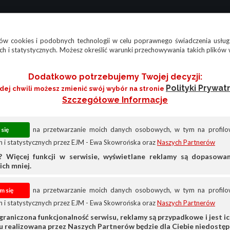
w cookies i podobnych technologii w celu poprawnego świadczenia usług
h i statystycznych. Możesz określić warunki przechowywania takich plików 
Dodatkowo potrzebujemy Twojej decyzji:
Polityki Prywat
żdej chwili możesz zmienić swój wybór na stronie
Szczegółowe Informacje
na przetwarzanie moich danych osobowych, w tym na profilow
 i statystycznych przez EJM - Ewa Skowrońska oraz
Naszych Partnerów
? Więcej funkcji w serwisie, wyświetlane reklamy są dopasow
ich mniej.
na przetwarzanie moich danych osobowych, w tym na profilow
 i statystycznych przez EJM - Ewa Skowrońska oraz
Naszych Partnerów
arowych i dostawczych
Różne
Man
graniczona funkcjonalność serwisu, reklamy są przypadkowe i jest ich
su realizowana przez Naszych Partnerów będzie dla Ciebie niedostęp