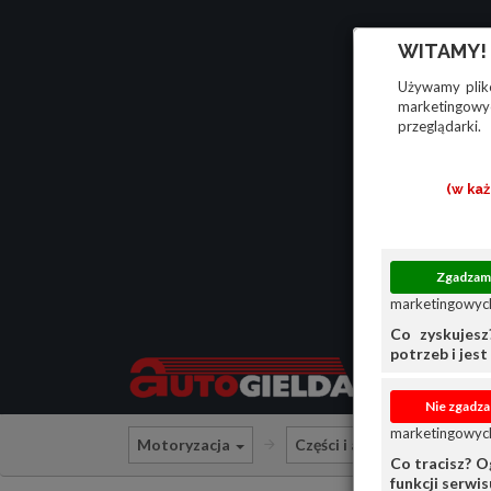
WITAMY!
Używamy plikó
marketingowyc
przeglądarki.
(w ka
marketingowych
Co zyskujesz
potrzeb i jest 
marketingowych
Motoryzacja
Części i akcesoria do cięż
Co tracisz? O
funkcji serwi