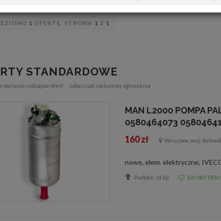
LEZIONO
1
OFERTĘ. STRONA
1
Z
1
ERTY STANDARDOWE
orównanie rodzajów ofert
zobacz jak sortujemy ogłoszenia
MAN L2000 POMPA PALIW
0580464073 0580464
160 zł
Wrocław, woj. dolnośl
Podbite: 31 lip
DO NOTESU