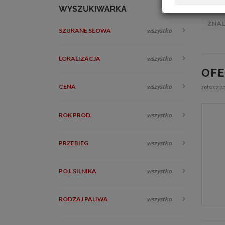
WYSZUKIWARKA
ZNA
SZUKANE SŁOWA
wszystko
LOKALIZACJA
wszystko
OF
CENA
wszystko
zobacz p
ROK PROD.
wszystko
PRZEBIEG
wszystko
POJ. SILNIKA
wszystko
RODZAJ PALIWA
wszystko