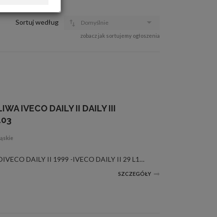
OFERTA DLA FIRM
DOŁADUJ KONTO
Sortuj według
Domyślnie
KOSZYK
zobacz jak sortujemy ogłoszenia
HISTORIA
A IVECO DAILY II DAILY III
103
ąskie
nowe, elem. elektryczne, IVECOIVECO DAILY II 1999 -IVECO DAILY II 29 L13 95KW 125KMIVECO DAILY II 35 S 13 V 35 C 13 V 92KW 125KMIVECO DAILY II 35 13 C 35 C 13 92KW 125KMIVECO DAILY II 50 C 13 92KW 125KMIVECO DAILY II 65 C 15 107KW 146KMIVECO DAILY III ...
SZCZEGÓŁY