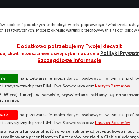
w cookies i podobnych technologii w celu poprawnego świadczenia usług
h i statystycznych. Możesz określić warunki przechowywania takich plików 
Dodatkowo potrzebujemy Twojej decyzji:
Polityki Prywat
żdej chwili możesz zmienić swój wybór na stronie
Szczegółowe Informacje
na przetwarzanie moich danych osobowych, w tym na profilow
 i statystycznych przez EJM - Ewa Skowrońska oraz
Naszych Partnerów
? Więcej funkcji w serwisie, wyświetlane reklamy są dopasow
ich mniej.
na przetwarzanie moich danych osobowych, w tym na profilow
 i statystycznych przez EJM - Ewa Skowrońska oraz
Naszych Partnerów
e
Inne
graniczona funkcjonalność serwisu, reklamy są przypadkowe i jest ich
su realizowana przez Naszych Partnerów będzie dla Ciebie niedostęp