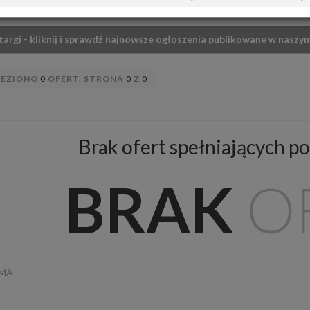
targi - kliknij i sprawdź najnowsze ogłoszenia publikowane w naszym
LEZIONO
0
OFERT. STRONA
0
Z
0
Brak ofert spełniających po
BRAK
O
AMA