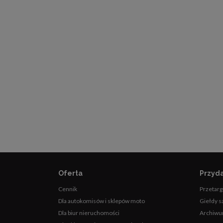
Oferta
Przyda
Cennik
Przetarg
Dla autokomisów i sklepów moto
Giełdy 
Dla biur nieruchomości
Archiwu