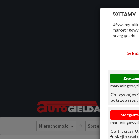
WITAMY!
Używamy plikó
marketingowyc
przeglądarki.
(w ka
marketingowych
Co zyskujesz
potrzeb i jest 
marketingowych
Nieruchomości
Sprzedam
Lokal
Co tracisz? O
funkcji serwi