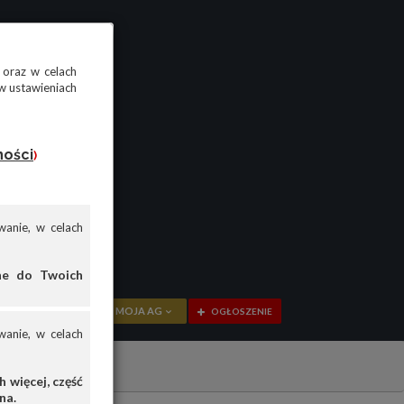
 oraz w celach
w ustawieniach
ności
)
anie, w celach
ane do Twoich
MOJA AG
OGŁOSZENIE
anie, w celach
PRZEGLĄD
OGŁOSZENIA
 więcej, część
na.