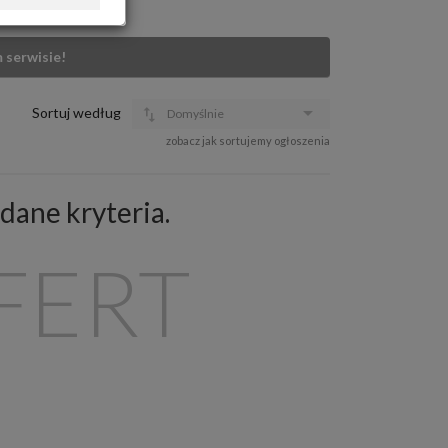
OFERTA DLA FIRM
DOŁADUJ KONTO
 serwisie!
KOSZYK
HISTORIA
Sortuj według
Domyślnie
zobacz jak sortujemy ogłoszenia
dane kryteria.
FERT