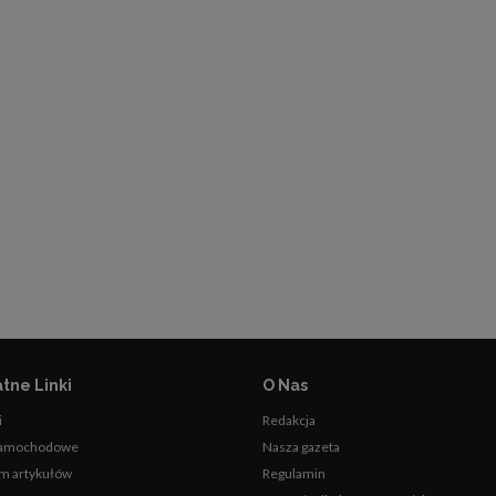
tne Linki
O Nas
i
Redakcja
samochodowe
Nasza gazeta
m artykułów
Regulamin