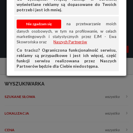
wyświetlane reklamy są dopasowane do Twoich
potrzeb i jest ich mniej.
na przetwarzanie moich
danych osobowych, w tym na profilowanie, w celach
marketingowych i statystycznych przez EJM - Ewa
Skowrońska oraz
Naszych Partnerów
MENU
MOJA AG
OGŁ.
Co tracisz? Ograniczona funkcjonalność serwisu,
reklamy są przypadkowe i jest ich więcej, część
PRZEGLĄD
funkcji serwisu realizowana przez Naszych
Partnerów będzie dla Ciebie niedostępna.
Samochody na części
Renault
Inne
OGŁOSZENIA
OFERTA DLA FIRM
WYSZUKIWARKA
DOŁADUJ KONTO
SZUKANE SŁOWA
wszystko
KOSZYK
HISTORIA
LOKALIZACJA
wszystko
CENA
wszystko