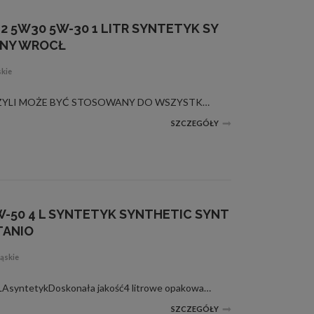
2 5W30 5W-30 1 LITR SYNTETYK SY
ZNY WROCŁ
skie
SPEŁNIA NORMĘ DEXOS 2, CZYLI MOŻE BYĆ STOSOWANY DO WSZYSTKICH AUT (diesle i benzyna) KONCENU GM, WYPRODUKOWANYCH PO 2011W pełni syntetycznyDoskonała jakość1 litrowe opakowanieKlasa lepkości: SAE 5W-30Klasa jakości: API SM/CF, ACEA A3/B3/C3Specyfikacje:...
SZCZEGÓŁY
W-50 4 L SYNTETYK SYNTHETIC SYNT
TANIO
ąskie
5W50MOBIL 1 RALLY FORMULAsyntetykDoskonała jakość4 litrowe opakowanieKlasa lepkości: SAE 10W-40Klasa jakości: API SL/SJ/SM/CF, ACEA A3/B3, A3/B4, VW 505.00, MB 229.3
SZCZEGÓŁY