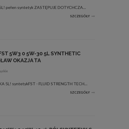
GM 5W30 DEXOS 2BUTELKA 5L! pełen syntetyk ZASTĘPUJE DOTYCHCZASOWY SUPER SYNTHETICZNACZNIE LEPSZA JAKOŚĆ - SPEŁNIA NORMĘ VW 505.01 - DO POMPOWTRYSKIWACZY NOWE OPAKOWANIE Z HOLOGRAMEMSPEŁNIA NORMĘ DEXOS 2, CZYLI MOŻE BYĆ STOSOWANY DO WSZYSTKICH AUT (die...
SZCZEGÓŁY
FST 5W3 0 5W-30 5L SYNTHETIC
ŁAW OKAZJA TA
ąskie
CASTROL EDGE 5W30BUTELKA 5L! syntetykFST - FLUID STRENGTH TECHNOLOGYNiskopopiołowy olej odpowiedni dla silników: VW, Audi, Skoda, Mercedes, BMW, Citroen, Peugeot, Toyota, Mazda, Nissan, Subaru, Mitsubishi.ZALECANY DO SILNIKÓW BENZYNOWYCH TYPU FSI GRUPY...
SZCZEGÓŁY