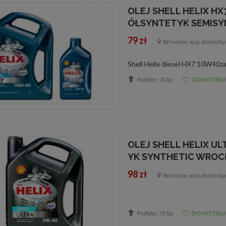
OLEJ SHELL HELIX HX7
ÓŁSYNTETYK SEMISY
79 zł
Wrocław, woj. dolnoślą
Podbite: 31 lip
DO NOTESU
OLEJ SHELL HELIX UL
YK SYNTHETIC WROC
98 zł
Wrocław, woj. dolnoślą
Podbite: 31 lip
DO NOTESU