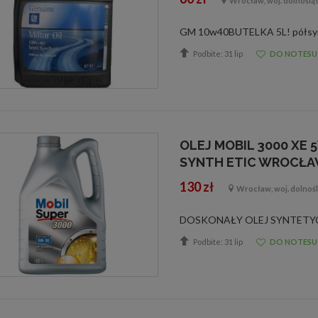
Wrocław, woj. dolnoślą
Podbite: 31 lip
DO NOTESU
OLEJ MOBIL 3000 XE 
SYNTH ETIC WROCŁAW
130 zł
Wrocław, woj. dolnośl
Podbite: 31 lip
DO NOTESU