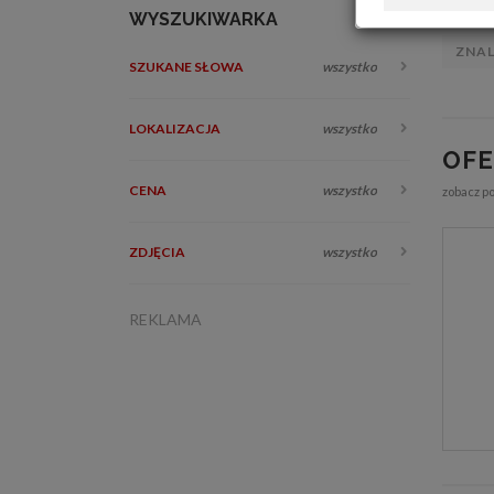
WYSZUKIWARKA
ZNA
SZUKANE SŁOWA
wszystko
LOKALIZACJA
wszystko
OF
CENA
wszystko
zobacz p
ZDJĘCIA
wszystko
REKLAMA