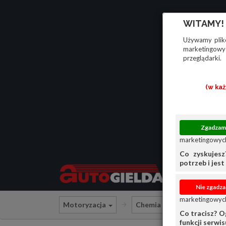
WITAMY!
Używamy plikó
marketingowyc
przeglądarki.
(w ka
marketingowych
Co zyskujesz
potrzeb i jest 
marketingowych
Motoryzacja
Chemia
Płyny Eksplo
Co tracisz? O
funkcji serwi