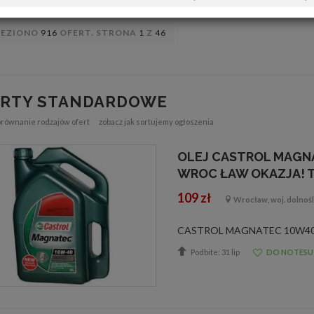
LEZIONO
916
OFERT. STRONA
1
Z
46
ERTY STANDARDOWE
orównanie rodzajów ofert
zobacz jak sortujemy ogłoszenia
OLEJ CASTROL MAGNA
WROC ŁAW OKAZJA! T
109 zł
Wrocław, woj. dolnośl
Podbite: 31 lip
DO NOTESU