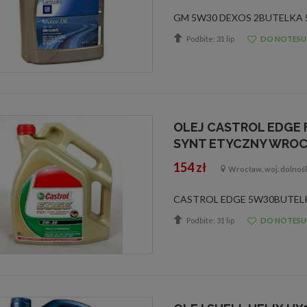
Podbite: 31 lip
DO NOTESU
OLEJ CASTROL EDGE 
SYNT ETYCZNY WROC
154 zł
Wrocław, woj. dolnośl
Podbite: 31 lip
DO NOTESU