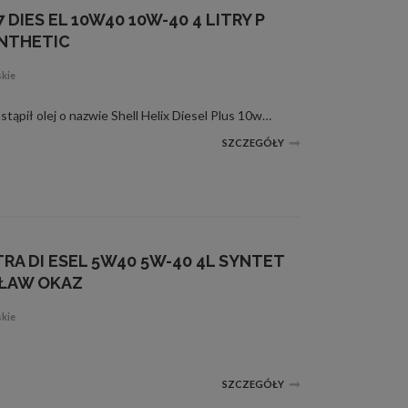
 DIES EL 10W40 10W-40 4 LITRY P
NTHETIC
skie
Shell Helix diesel HX7 10W40zastąpił olej o nazwie Shell Helix Diesel Plus 10w40 Zapewnia doskonałą ochronę silnika i wydłuża jego żywotność. Dzięki zastosowaniu specjalnego pakietu dodatków, olej ten zachowuje niezmienne właściwości oraz skutecznie us...
SZCZEGÓŁY
TRA DI ESEL 5W40 5W-40 4L SYNTET
ŁAW OKAZ
skie
SZCZEGÓŁY