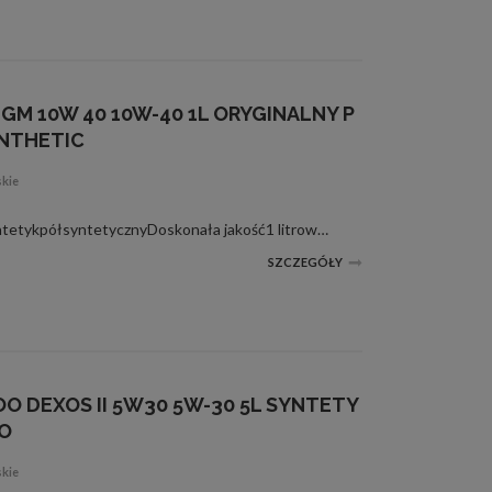
GM 10W 40 10W-40 1L ORYGINALNY P
NTHETIC
skie
GM 10w40BUTELKA 1L półsyntetykpółsyntetycznyDoskonała jakość1 litrowe opakowanieKlasa lepkości: SAE 10W-40Klasa jakości: API SL/CF, ACEA A3/B3
SZCZEGÓŁY
O DEXOS II 5W30 5W-30 5L SYNTETY
O
skie