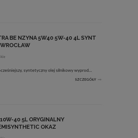
TRA BE NZYNA 5W40 5W-40 4L SYNT
C WROCŁAW
skie
Shell Helix Ultra 5W40 Najnowocześniejszy, syntetyczny olej silnikowy wyprodukowany we współpracy z Ferrari - mistrzowskim zespołem Formuły 1.Dzięki unikalnej formulacji olej ten zachowuje niezmienne właściwości i zapewnia doskonałą ochronę silnika pr...
SZCZEGÓŁY
 10W-40 5L ORYGINALNY
EMISYNTHETIC OKAZ