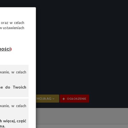
 oraz w celach
w ustawieniach
ności
)
anie, w celach
ane do Twoich
MOJA AG
OGŁOSZENIE
anie, w celach
PRZEGLĄD
OGŁOSZENIA
 więcej, część
na.