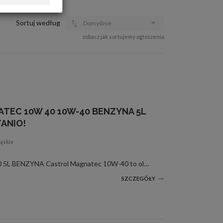
OFERTA DLA FIRM
DOŁADUJ KONTO
Sortuj według
Domyślnie
KOSZYK
zobacz jak sortujemy ogłoszenia
HISTORIA
TEC 10W 40 10W-40 BENZYNA 5L
ANIO!
ąskie
CASTROL MAGNATEC 10W40 5L BENZYNA Castrol Magnatec 10W-40 to olej półsyntetyczny, który dzięki formule Inteligentnych Molekuł zapewnia ciągłą ochronę silnika już od chwili rozruchu.Castrol Magnatec zawiera unikalną formułę Inteligentnych Molekuł, któr...
SZCZEGÓŁY