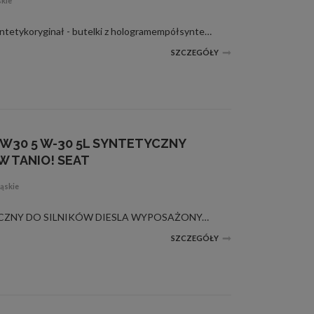
skie
GM 10w40BUTELKA 5L! półsyntetykoryginał - butelki z hologramempółsyntetycznyDoskonała jakość5 litrowe opakowanieKlasa lepkości: SAE 10W-40Klasa jakości: API SL/CF, ACEA A3/B3ORYGINALNY OLEJ DO SAMOCHODÓW OPEL, DAEWOO, CHEVROLET
SZCZEGÓŁY
5W30 5 W-30 5L SYNTETYCZNY
 TANIO! SEAT
ąskie
DOSKONAŁY OLEJ SYNTETYCZNY DO SILNIKÓW DIESLA WYPOSAŻONYCH W POMPOWTRYSKIWACZEMOBIL 3000XE 5W30 BUTELKA 5L!ZASTĘPUJE WYCOFYWANY MOBIL 5W30 SYNT S SPECIAL VOlej silnikowy stworzony w oparciu o technologię syntetyczną, którego formulacja pozwala uzyskać ...
SZCZEGÓŁY