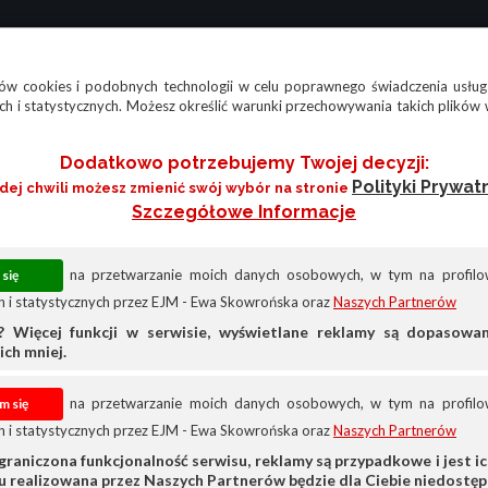
w cookies i podobnych technologii w celu poprawnego świadczenia usług
h i statystycznych. Możesz określić warunki przechowywania takich plików 
Dodatkowo potrzebujemy Twojej decyzji:
Polityki Prywat
żdej chwili możesz zmienić swój wybór na stronie
Szczegółowe Informacje
na przetwarzanie moich danych osobowych, w tym na profilow
 i statystycznych przez EJM - Ewa Skowrońska oraz
Naszych Partnerów
? Więcej funkcji w serwisie, wyświetlane reklamy są dopasow
ich mniej.
na przetwarzanie moich danych osobowych, w tym na profilow
 i statystycznych przez EJM - Ewa Skowrońska oraz
Naszych Partnerów
atacyjne
graniczona funkcjonalność serwisu, reklamy są przypadkowe i jest ich
su realizowana przez Naszych Partnerów będzie dla Ciebie niedostęp