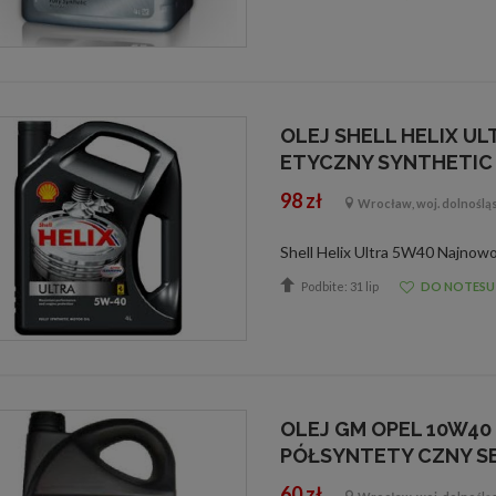
OLEJ SHELL HELIX UL
ETYCZNY SYNTHETI
98 zł
Wrocław, woj. dolnoślą
Podbite: 31 lip
DO NOTESU
OLEJ GM OPEL 10W40
PÓŁSYNTETY CZNY S
60 zł