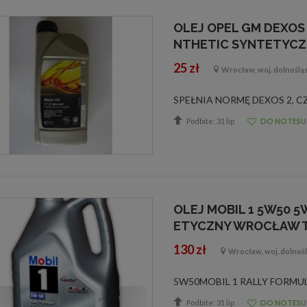
OLEJ OPEL GM DEXOS 
NTHETIC SYNTETYC
25 zł
Wrocław, woj. dolnoślą
Podbite: 31 lip
DO NOTESU
OLEJ MOBIL 1 5W50 5
ETYCZNY WROCŁAW 
130 zł
Wrocław, woj. dolnośl
Podbite: 31 lip
DO NOTESU