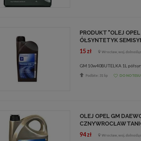
PRODUKT "OLEJ OPEL 
ÓŁSYNTETYK SEMISY
15 zł
Wrocław, woj. dolnoślą
Podbite: 31 lip
DO NOTESU
OLEJ OPEL GM DAEWO
CZNYWROCŁAW TANI
94 zł
Wrocław, woj. dolnoślą