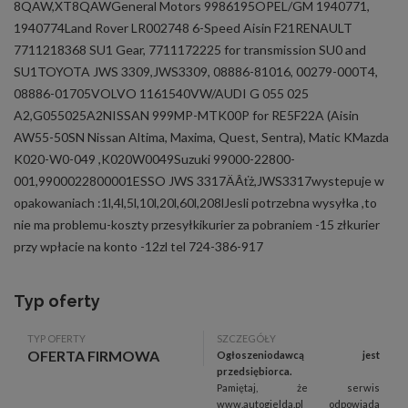
8QAW,XT8QAWGeneral Motors 9986195OPEL/GM 1940771,
1940774Land Rover LR002748 6-Speed Aisin F21RENAULT
7711218368 SU1 Gear, 7711172225 for transmission SU0 and
SU1TOYOTA JWS 3309,JWS3309, 08886-81016, 00279-000T4,
08886-01705VOLVO 1161540VW/AUDI G 055 025
A2,G055025A2NISSAN 999MP-MTK00P for RE5F22A (Aisin
AW55-50SN Nissan Altima, Maxima, Quest, Sentra), Matic KMazda
K020-W0-049 ,K020W0049Suzuki 99000-22800-
001,9900022800001ESSO JWS 3317ÄÂťż,JWS3317wystepuje w
opakowaniach :1l,4l,5l,10l,20l,60l,208lJesli potrzebna wysyłka ,to
nie ma problemu-koszty przesyłkikurier za pobraniem -15 złkurier
przy wpłacie na konto -12zl tel 724-386-917
Typ oferty
TYP OFERTY
SZCZEGÓŁY
OFERTA FIRMOWA
Ogłoszeniodawcą jest
przedsiębiorca.
Pamiętaj, że serwis
www.autogielda.pl odpowiada