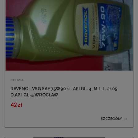
CHEMIA
RAVENOL VSG SAE 75W90 1L API GL-4, MIL-L 2105
D,AP I GL-5 WROCŁAW
42 zł
SZCZEGÓŁY