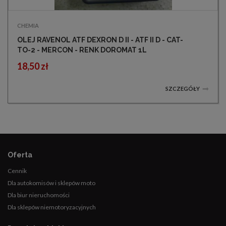
CHEMIA
OLEJ RAVENOL ATF DEXRON D II - ATF II D - CAT-
TO-2 - MERCON - RENK DOROMAT 1L
18,50 zł
SZCZEGÓŁY
Oferta
Cennik
Dla autokomisów i sklepów moto
Dla biur nieruchomości
Dla sklepów niemotoryzacyjnych