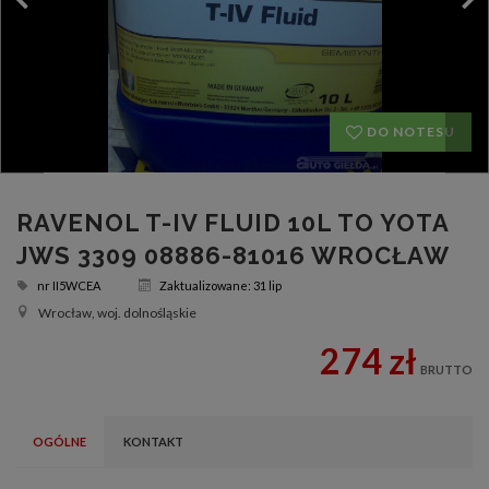
DO NOTESU
RAVENOL T-IV FLUID 10L TO YOTA
JWS 3309 08886-81016 WROCŁAW
nr
II5WCEA
Zaktualizowane: 31 lip
Wrocław, woj. dolnośląskie
274 zł
BRUTTO
OGÓLNE
KONTAKT