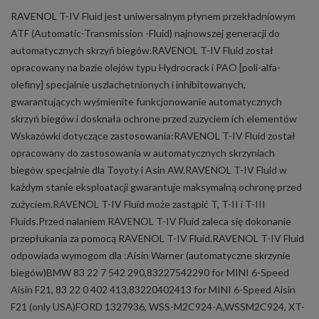
RAVENOL T-IV Fluid jest uniwersalnym płynem przekładniowym
ATF (Automatic-Transmission -Fluid) najnowszej generacji do
automatycznych skrzyń biegów.RAVENOL T-IV Fluid został
opracowany na bazie olejów typu Hydrocrack i PAO [poli-alfa-
olefiny] specjalnie uszlachetnionych i inhibitowanych,
gwarantujących wyśmienite funkcjonowanie automatycznych
skrzyń biegów i dosknała ochrone przed zuzyciem ich elementów
Wskazówki dotyczące zastosowania:RAVENOL T-IV Fluid został
opracowany do zastosowania w automatycznych skrzyniach
biegów specjalnie dla Toyoty i Asin AW.RAVENOL T-IV Fluid w
każdym stanie eksploatacji gwarantuje maksymalną ochronę przed
zużyciem.RAVENOL T-IV Fluid może zastąpić T, T-II i T-III
Fluids.Przed nalaniem RAVENOL T-IV Fluid zaleca się dokonanie
przepłukania za pomocą RAVENOL T-IV Fluid.RAVENOL T-IV Fluid
odpowiada wymogom dla :Aisin Warner (automatyczne skrzynie
biegów)BMW 83 22 7 542 290,83227542290 for MINI 6-Speed
Aisin F21, 83 22 0 402 413,83220402413 for MINI 6-Speed Aisin
F21 (only USA)FORD 1327936, WSS-M2C924-A,WSSM2C924, XT-