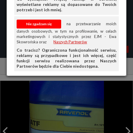
wyświetlane reklamy są dopasowane do Twoich
potrzeb i jest ich mniej.
na przetwarzanie moich
danych osobowych, w tym na profilowanie, w celach
marketingowych i statystycznych przez EJM - Ewa
Skowrońska oraz
Naszych Partnerów
MENU
MOJA AG
OGŁ.
Co tracisz? Ograniczona funkcjonalność serwisu,
reklamy są przypadkowe i jest ich więcej, część
PRZEGLĄD
funkcji serwisu realizowana przez Naszych
Partnerów będzie dla Ciebie niedostępna.
Chemia
Płyny Eksploatacyjne
OGŁOSZENIA
OFERTA DLA FIRM
DOŁADUJ KONTO
KOSZYK
HISTORIA