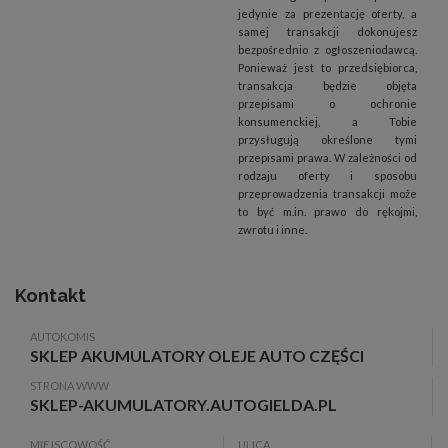
jedynie za prezentację oferty, a
samej transakcji dokonujesz
bezpośrednio z ogłoszeniodawcą.
Ponieważ jest to przedsiębiorca,
transakcja będzie objęta
przepisami o ochronie
konsumenckiej, a Tobie
przysługują określone tymi
przepisami prawa. W zależności od
rodzaju oferty i sposobu
przeprowadzenia transakcji może
to być m.in. prawo do rękojmi,
zwrotu i inne.
Kontakt
AUTOKOMIS
SKLEP AKUMULATORY OLEJE AUTO CZĘŚCI
STRONA WWW
SKLEP-AKUMULATORY.AUTOGIELDA.PL
MIEJSCOWOŚĆ
ULICA