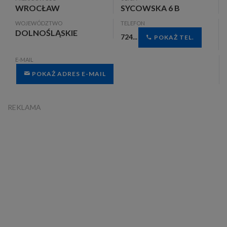
WROCŁAW
SYCOWSKA 6 B
WOJEWÓDZTWO
TELEFON
DOLNOŚLĄSKIE
724...
POKAŻ TEL.
E-MAIL
POKAŻ ADRES E-MAIL
REKLAMA