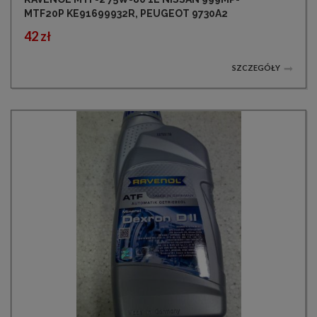
MTF20P KE91699932R, PEUGEOT 9730A2
42 zł
SZCZEGÓŁY