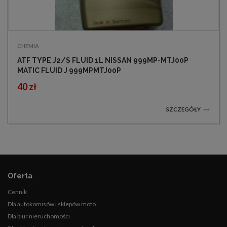
CHEMIA
ATF TYPE J2/S FLUID 1L NISSAN 999MP-MTJ00P
MATIC FLUID J 999MPMTJ00P
40 zł
SZCZEGÓŁY
Oferta
Cennik
Dla autokomisów i sklepów moto
Dla biur nieruchomości