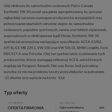
Olej silnikowy do samochodów osobowych Petro-Canada
Synthetic 5W-30 został specjalnie zaprojektowany, by sprostać
najbardziej surowym wymogom producentów europejskich oraz
północnoamerykańskich odnośnie olejów do samochodów
osobowych, pojazdów sportowych, vanów oraz lekkich ciężarówek,
wyposażonych w silniki gazowe bądź Diesla. Synthetic 5W-30
spełnia lub przewyższa następujące specyfikacje: ACEA A3/B3,
API SL/CF, MB 229.1, VW 500 oraz VW 505.01, BMW Longlife, Ford
M2C917-A oraz Porsche. Olej ten spełnia także oczekiwania tych
producentów, którzy wymagają referencji ACEA, wśród których
znajdują się Peugeot, Renault, Fiat oraz Rover.Jesli potrzebna
wysyłka ,to nie ma problemu-koszty przesyłkikurier za pobraniem
-15 złkurier przy wpłacie na konto -12zl
Typ oferty
TYP OFERTY
SZCZEGÓŁY
OFERTA FIRMOWA
Ogłoszeniodawcą jest
przedsiębiorca.