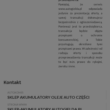
Pamiętaj, że serwis
www.autogielda.pl odpowiada
jedynie za prezentację oferty, a
samej transakcji dokonujesz
bezpośrednio z ogłoszeniodawcą.
Ponieważ jest to przedsiębiorca,
transakcja będzie objęta
przepisami o ochronie
konsumenckiej, a Tobie
przysługują określone tymi
przepisami prawa. W zależności od
rodzaju oferty i sposobu
przeprowadzenia transakcji może
to być m.in. prawo do rękojmi,
zwrotu i inne.
Kontakt
AUTOKOMIS
SKLEP AKUMULATORY OLEJE AUTO CZĘŚCI
STRONA WWW
SKLEP-AKUMULATORY.AUTOGIELDA.PL