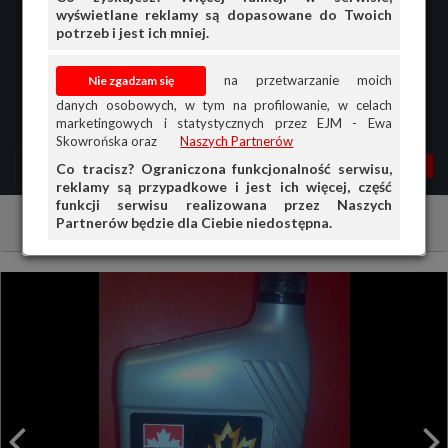
wyświetlane reklamy są dopasowane do Twoich
potrzeb i jest ich mniej.
na przetwarzanie moich
danych osobowych, w tym na profilowanie, w celach
marketingowych i statystycznych przez EJM - Ewa
Skowrońska oraz
Naszych Partnerów
MENU
MOJA AG
OGŁ.
Co tracisz? Ograniczona funkcjonalność serwisu,
reklamy są przypadkowe i jest ich więcej, część
PRZEGLĄD
funkcji serwisu realizowana przez Naszych
Partnerów będzie dla Ciebie niedostępna.
Chemia
Płyny Eksploatacyjne
OGŁOSZENIA
OFERTA DLA FIRM
DOŁADUJ KONTO
KOSZYK
HISTORIA