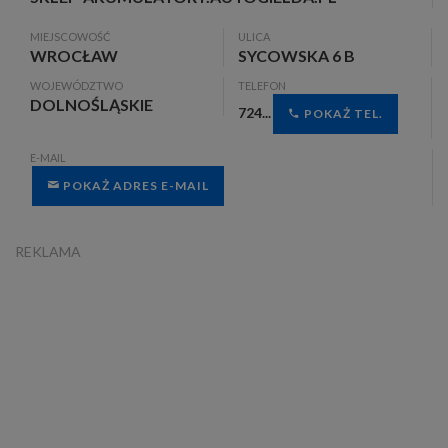
MIEJSCOWOŚĆ
ULICA
WROCŁAW
SYCOWSKA 6 B
WOJEWÓDZTWO
TELEFON
DOLNOŚLĄSKIE
724...
POKAŻ TEL.
E-MAIL
POKAŻ ADRES E-MAIL
REKLAMA