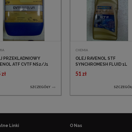
MIA
CHEMIA
J PRZEKLADNIOWY
OLEJ RAVENOL STF
ENOL ATF CVTF NS2/J1
SYNCHROMESH FLUID 1L
ID 10L NISSAN
DO SKRZYNI BIEGÓW NEW
 zł
51 zł
GEOT CITROEN
VENTURE GEAR
SZCZEGÓŁY
SZCZEGÓŁ
tne Linki
O Nas