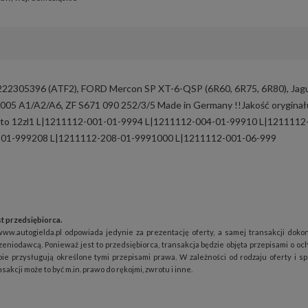
305396 (ATF2), FORD Mercon SP XT-6-QSP (6R60, 6R75, 6R80), Jag
5 A1/A2/A6, ZF S671 090 252/3/5 Made in Germany !!Jakość oryginał
 konto 12zl1 L|1211112-001-01-9994 L|1211112-004-01-99910 L|1211112
-01-999208 L|1211112-208-01-9991000 L|1211112-001-06-999
t przedsiębiorca.
www.autogielda.pl odpowiada jedynie za prezentację oferty, a samej transakcji doko
zeniodawcą. Ponieważ jest to przedsiębiorca, transakcja będzie objęta przepisami o oc
ie przysługują określone tymi przepisami prawa. W zależności od rodzaju oferty i s
akcji może to być m.in. prawo do rękojmi, zwrotu i inne.