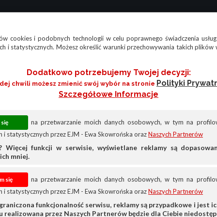
w cookies i podobnych technologii w celu poprawnego świadczenia usług
h i statystycznych. Możesz określić warunki przechowywania takich plików 
Dodatkowo potrzebujemy Twojej decyzji:
Polityki Prywat
żdej chwili możesz zmienić swój wybór na stronie
Szczegółowe Informacje
na przetwarzanie moich danych osobowych, w tym na profilow
 i statystycznych przez EJM - Ewa Skowrońska oraz
Naszych Partnerów
? Więcej funkcji w serwisie, wyświetlane reklamy są dopasow
ich mniej.
na przetwarzanie moich danych osobowych, w tym na profilow
 i statystycznych przez EJM - Ewa Skowrońska oraz
Naszych Partnerów
atacyjne
graniczona funkcjonalność serwisu, reklamy są przypadkowe i jest ich
su realizowana przez Naszych Partnerów będzie dla Ciebie niedostęp