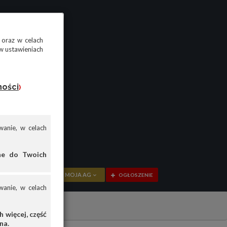
 oraz w celach
w ustawieniach
ności
)
anie, w celach
ane do Twoich
MOJA AG
OGŁOSZENIE
anie, w celach
PRZEGLĄD
OGŁOSZENIA
 więcej, część
na.