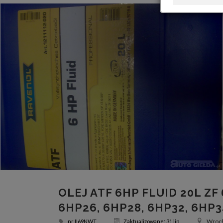
OLEJ ATF 6HP FLUID 20L ZF 
6HP26, 6HP28, 6HP32, 6HP3
Wrocła
nr
II69NWT
Zaktualizowane: 31 lip