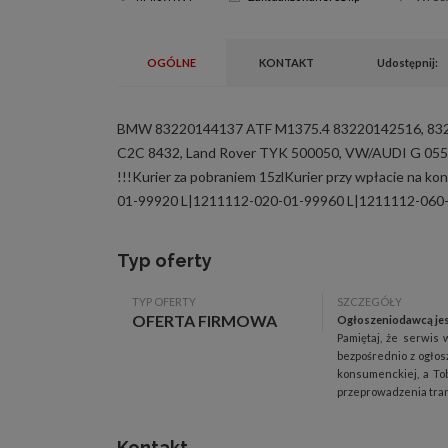
OGÓLNE
KONTAKT
Udostępnij:
BMW 83220144137 ATF M1375.4 83220142516, 83222
C2C 8432, Land Rover TYK 500050, VW/AUDI G 05500
!!!Kurier za pobraniem 15zlKurier przy wpłacie na
01-99920 L|1211112-020-01-99960 L|1211112-060
Typ oferty
TYP OFERTY
SZCZEGÓŁY
OFERTA FIRMOWA
Ogłoszeniodawcą jes
Pamiętaj, że serwis 
bezpośrednio z ogłos
konsumenckiej, a Tob
przeprowadzenia trans
Kontakt