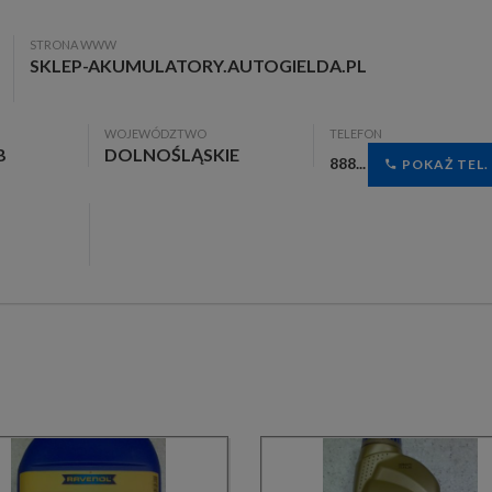
STRONA WWW
SKLEP-AKUMULATORY.AUTOGIELDA.PL
WOJEWÓDZTWO
TELEFON
B
DOLNOŚLĄSKIE
888...
POKAŻ TEL.