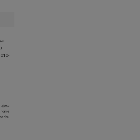
uar
u
-010-
nujesz
hronie
posobu