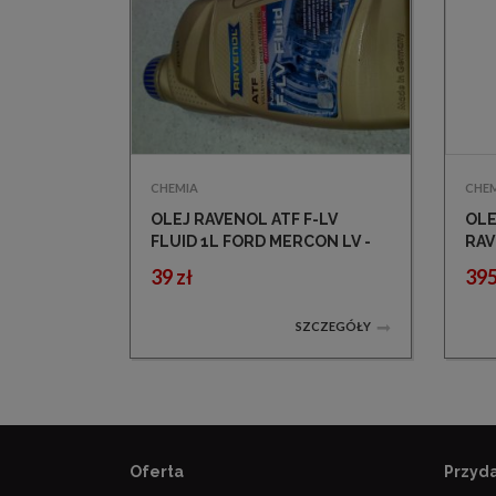
CHEMIA
CHE
OLEJ RAVENOL ATF F-LV
OLE
FLUID 1L FORD MERCON LV -
RAV
FORD WSS-M2C-938A
FLU
39 zł
395
PEU
SZCZEGÓŁY
Oferta
Przyda