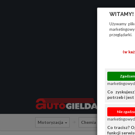
WITAMY!
Używamy plikó
marketingowyc
przeglądarki.
(w ka
marketingowych
Co zyskujesz
potrzeb i jest 
marketingowych
Motoryzacja
Chemia
Płyny Eksplo
Co tracisz? O
funkcji serwi