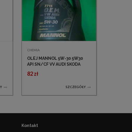
CHEMIA
OLEJ MANNOL 5W-30 5W30
API SN/CF VV AUDI SKODA
SEAT BMW LONGLIFE-04
82 zł
Y
SZCZEGÓŁY
Kontakt