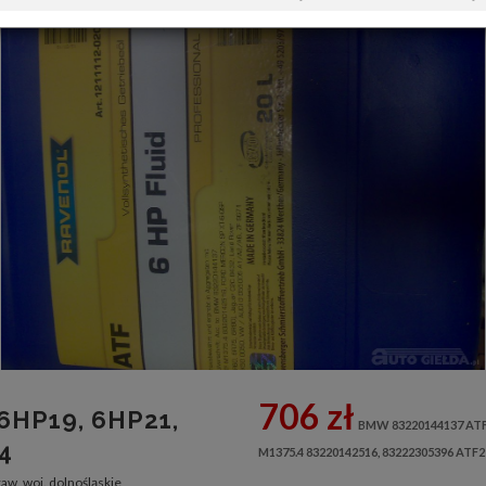
706 zł
6HP19, 6HP21,
BMW 83220144137 AT
4
M1375.4 83220142516, 83222305396 ATF2
w, woj. dolnośląskie