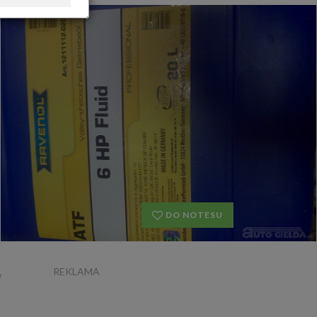
OFERTA DLA FIRM
DOŁADUJ KONTO
KOSZYK
HISTORIA
DO NOTESU
REKLAMA
F